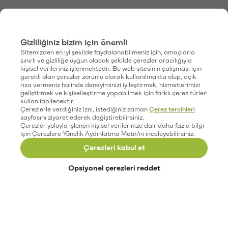
Gizliliğiniz bizim için önemli
Sitemizden en iyi şekilde faydalanabilmeniz için, amaçlarla
sınırlı ve gizliliğe uygun olacak şekilde çerezler aracılığıyla
kişisel verileriniz işlenmektedir. Bu web sitesinin çalışması için
gerekli olan çerezler zorunlu olarak kullanılmakta olup, açık
rıza vermeniz halinde deneyiminizi iyileştirmek, hizmetlerimizi
geliştirmek ve kişiselleştirme yapabilmek için farklı çerez türleri
kullanılabilecektir.
Çerezlerle verdiğiniz izni, istediğiniz zaman
Çerez tercihleri
sayfasını ziyaret ederek değiştirebilirsiniz.
Çerezler yoluyla işlenen kişisel verilerinize dair daha fazla bilgi
için Çerezlere Yönelik Aydınlatma Metni'ni inceleyebilirsiniz.
Çerezleri kabul et
Opsiyonel çerezleri reddet