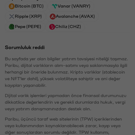
Bitcoin (BTC)
Vanar (VANRY)
Ripple (XRP)
Avalanche (AVAX)
Pepe (PEPE)
Chiliz (CHZ)
Sorumluluk reddi
Bu sayfada yer alan bilgiler yatırım tavsiyesi niteliği taşımaz.
Paribu, dijital varlıkların alım-satımı veya saklanmasıyla ilgili
herhangi bir öneride bulunmaz. Kripto varlıklar (stablecoin
ve NFT'ler dahil), yüksek volatiliteye sahiptir ve ani değer
kayıpları yaşanabilir.
Dijital varlık işlemleri yapmadan önce finansal durumunuzu
dikkatlice değerlendirin ve gerekli durumlarda hukuk, vergi
veya yatırım danışmanınızdan destek alın.
Paribu, üçüncü taraf web sitelerinin (TPW) içeriklerinden
veya kullanımından kaynaklanabilecek zarar, kayıp veya
diğer sonuçlardan sorumlu değildir. TPW kullanımı,