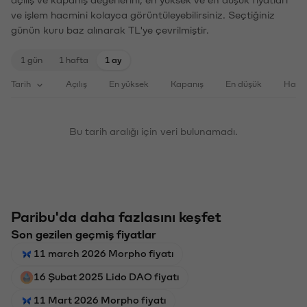
açılış ve kapanış değerlerini, en yüksek ve en düşük fiyatları
ve işlem hacmini kolayca görüntüleyebilirsiniz. Seçtiğiniz
günün kuru baz alınarak TL'ye çevrilmiştir.
1 gün
1 hafta
1 ay
Tarih
Açılış
En yüksek
Kapanış
En düşük
Haci
Bu tarih aralığı için veri bulunamadı.
Paribu'da daha fazlasını keşfet
Son gezilen geçmiş fiyatlar
11 march 2026 Morpho fiyatı
16 Şubat 2025 Lido DAO fiyatı
11 Mart 2026 Morpho fiyatı