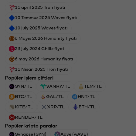
11 april 2025 Tron fiyatı
10 Temmuz 2025 Waves fiyatı
10 july 2025 Waves fiyatı
6 Mayıs 2026 Humanity fiyatı
23 july 2024 Chiliz fiyatı
6 may 2026 Humanity fiyatı
11 Nisan 2025 Tron fiyatı
Popüler işlem çiftleri
SYN/TL
VANRY/TL
TLM/TL
BTC/TL
GAL/TL
HNT/TL
KITE/TL
XRP/TL
ETH/TL
RENDER/TL
Popüler kripto paralar
Synapse (SYN)
Aave (AAVE)