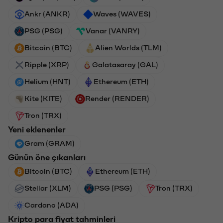
Ankr (ANKR)
Waves (WAVES)
PSG (PSG)
Vanar (VANRY)
Bitcoin (BTC)
Alien Worlds (TLM)
Ripple (XRP)
Galatasaray (GAL)
Helium (HNT)
Ethereum (ETH)
Kite (KITE)
Render (RENDER)
Tron (TRX)
Yeni eklenenler
Gram (GRAM)
Günün öne çıkanları
Bitcoin (BTC)
Ethereum (ETH)
Stellar (XLM)
PSG (PSG)
Tron (TRX)
Cardano (ADA)
Kripto para fiyat tahminleri