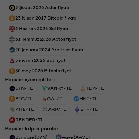
9 Şubat 2026 Aster fiyatı
23 Nisan 2017 Bitcoin fiyatı
6 Haziran 2026 Sei fiyatı
31 Temmuz 2026 Aptos fiyatı
20 january 2024 Arbitrum fiyatı
5 march 2026 Bat fiyatı
30 may 2026 Bitcoin fiyatı
Popüler işlem çiftleri
SYN/TL
VANRY/TL
TLM/TL
BTC/TL
GAL/TL
HNT/TL
KITE/TL
XRP/TL
ETH/TL
RENDER/TL
Popüler kripto paralar
Synapse (SYN)
Aave (AAVE)