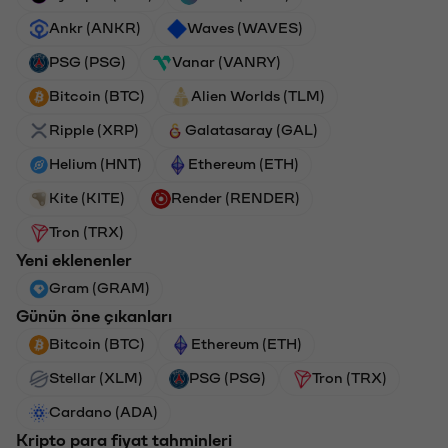
Ankr (ANKR)
Waves (WAVES)
PSG (PSG)
Vanar (VANRY)
Bitcoin (BTC)
Alien Worlds (TLM)
Ripple (XRP)
Galatasaray (GAL)
Helium (HNT)
Ethereum (ETH)
Kite (KITE)
Render (RENDER)
Tron (TRX)
Yeni eklenenler
Gram (GRAM)
Günün öne çıkanları
Bitcoin (BTC)
Ethereum (ETH)
Stellar (XLM)
PSG (PSG)
Tron (TRX)
Cardano (ADA)
Kripto para fiyat tahminleri