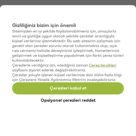
Gizliliğiniz bizim için önemli
Sitemizden en iyi şekilde faydalanabilmeniz için, amaçlarla
sınırlı ve gizliliğe uygun olacak şekilde çerezler aracılığıyla
kişisel verileriniz işlenmektedir. Bu web sitesinin çalışması için
gerekli olan çerezler zorunlu olarak kullanılmakta olup, açık
rıza vermeniz halinde deneyiminizi iyileştirmek, hizmetlerimizi
geliştirmek ve kişiselleştirme yapabilmek için farklı çerez türleri
kullanılabilecektir.
Çerezlerle verdiğiniz izni, istediğiniz zaman
Çerez tercihleri
sayfasını ziyaret ederek değiştirebilirsiniz.
Çerezler yoluyla işlenen kişisel verilerinize dair daha fazla bilgi
için Çerezlere Yönelik Aydınlatma Metni'ni inceleyebilirsiniz.
Çerezleri kabul et
Opsiyonel çerezleri reddet