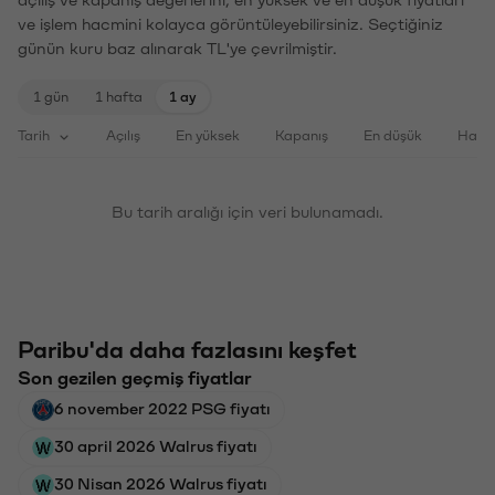
açılış ve kapanış değerlerini, en yüksek ve en düşük fiyatları
ve işlem hacmini kolayca görüntüleyebilirsiniz. Seçtiğiniz
günün kuru baz alınarak TL'ye çevrilmiştir.
1 gün
1 hafta
1 ay
Tarih
Açılış
En yüksek
Kapanış
En düşük
Haci
Bu tarih aralığı için veri bulunamadı.
Paribu'da daha fazlasını keşfet
Son gezilen geçmiş fiyatlar
6 november 2022 PSG fiyatı
30 april 2026 Walrus fiyatı
30 Nisan 2026 Walrus fiyatı