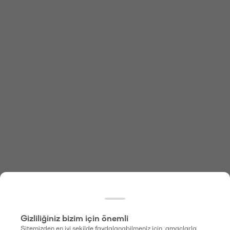
Gizliliğiniz bizim için önemli
Sitemizden en iyi şekilde faydalanabilmeniz için, amaçlarla