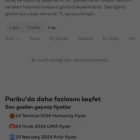
ve işlem hacmini kolayca görüntüleyebilirsiniz. Seçtiğiniz
günün kuru baz alınarak TL'ye çevrilmiştir.
1 gün
1 hafta
1 ay
Tarih
Açılış
En yüksek
Kapanış
En düşük
Haci
Bu tarih aralığı için veri bulunamadı.
Paribu'da daha fazlasını keşfet
Son gezilen geçmiş fiyatlar
14 Temmuz 2026 Humanity fiyatı
24 Ocak 2026 UMA fiyatı
15 february 2024 Ankr fiyatı