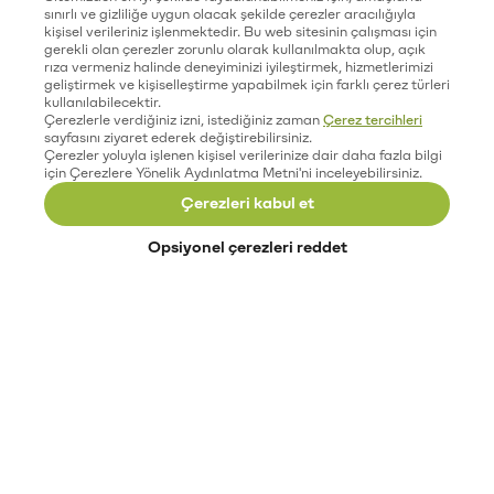
sınırlı ve gizliliğe uygun olacak şekilde çerezler aracılığıyla
kişisel verileriniz işlenmektedir. Bu web sitesinin çalışması için
gerekli olan çerezler zorunlu olarak kullanılmakta olup, açık
rıza vermeniz halinde deneyiminizi iyileştirmek, hizmetlerimizi
geliştirmek ve kişiselleştirme yapabilmek için farklı çerez türleri
kullanılabilecektir.
Çerezlerle verdiğiniz izni, istediğiniz zaman
Çerez tercihleri
sayfasını ziyaret ederek değiştirebilirsiniz.
Çerezler yoluyla işlenen kişisel verilerinize dair daha fazla bilgi
için Çerezlere Yönelik Aydınlatma Metni'ni inceleyebilirsiniz.
Çerezleri kabul et
Opsiyonel çerezleri reddet
Paribu’yu keşfet
Eğitimler
Etkinlikler
Açık pozisyonlar
Paribu sistem durumu