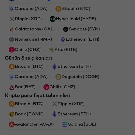
Cardano (ADA)
Bitcoin (BTC)
Ripple (XRP)
Hyperliquid (HYPE)
Galatasaray (GAL)
Synapse (SYN)
Numeraire (NMR)
Ethereum (ETH)
Chiliz (CHZ)
Kite (KITE)
Günün öne çıkanları
Bitcoin (BTC)
Ethereum (ETH)
Cardano (ADA)
Dogecoin (DOGE)
Bat (BAT)
Chiliz (CHZ)
Kripto para fiyat tahminleri
Bitcoin (BTC)
Ripple (XRP)
Bonk (BONK)
Ethereum (ETH)
Avalanche (AVAX)
Solana (SOL)