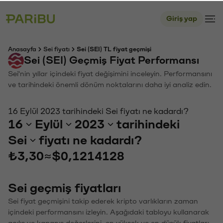
Giriş yap
Anasayfa
Sei fiyatı
Sei (SEI) TL fiyat geçmişi
Sei (SEI) Geçmiş Fiyat Performansı
Sei'nin yıllar içindeki fiyat değişimini inceleyin. Performansını
ve tarihindeki önemli dönüm noktalarını daha iyi analiz edin.
16 Eylül 2023 tarihindeki Sei fiyatı ne kadardı?
16
Eylül
2023
tarihindeki
Sei
fiyatı ne kadardı?
₺3,30
≈
$0,1214128
Sei geçmiş fiyatları
Sei fiyat geçmişini takip ederek kripto varlıkların zaman
içindeki performansını izleyin. Aşağıdaki tabloyu kullanarak
açılış ve kapanış değerlerini, en yüksek ve en düşük fiyatları