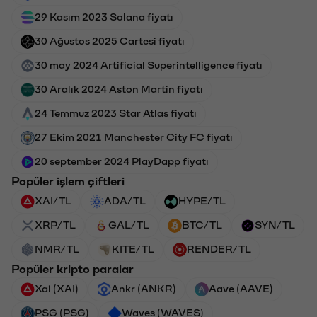
29 Kasım 2023 Solana fiyatı
30 Ağustos 2025 Cartesi fiyatı
30 may 2024 Artificial Superintelligence fiyatı
30 Aralık 2024 Aston Martin fiyatı
24 Temmuz 2023 Star Atlas fiyatı
27 Ekim 2021 Manchester City FC fiyatı
20 september 2024 PlayDapp fiyatı
Popüler işlem çiftleri
XAI/TL
ADA/TL
HYPE/TL
XRP/TL
GAL/TL
BTC/TL
SYN/TL
NMR/TL
KITE/TL
RENDER/TL
Popüler kripto paralar
Xai (XAI)
Ankr (ANKR)
Aave (AAVE)
PSG (PSG)
Waves (WAVES)