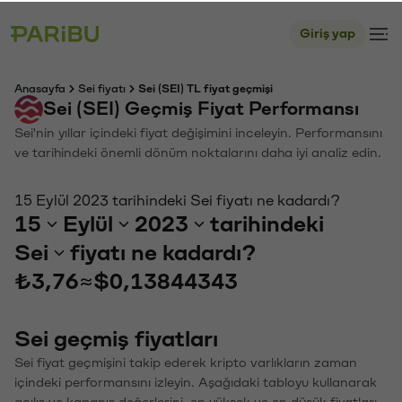
Giriş yap
Anasayfa
Sei fiyatı
Sei (SEI) TL fiyat geçmişi
Sei (SEI) Geçmiş Fiyat Performansı
Sei'nin yıllar içindeki fiyat değişimini inceleyin. Performansını
ve tarihindeki önemli dönüm noktalarını daha iyi analiz edin.
15 Eylül 2023 tarihindeki Sei fiyatı ne kadardı?
15
Eylül
2023
tarihindeki
Sei
fiyatı ne kadardı?
₺3,76
≈
$0,13844343
Sei geçmiş fiyatları
Sei fiyat geçmişini takip ederek kripto varlıkların zaman
içindeki performansını izleyin. Aşağıdaki tabloyu kullanarak
açılış ve kapanış değerlerini, en yüksek ve en düşük fiyatları