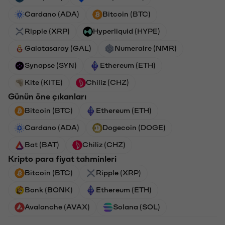
Cardano (ADA)
Bitcoin (BTC)
Ripple (XRP)
Hyperliquid (HYPE)
Galatasaray (GAL)
Numeraire (NMR)
Synapse (SYN)
Ethereum (ETH)
Kite (KITE)
Chiliz (CHZ)
Günün öne çıkanları
Bitcoin (BTC)
Ethereum (ETH)
Cardano (ADA)
Dogecoin (DOGE)
Bat (BAT)
Chiliz (CHZ)
Kripto para fiyat tahminleri
Bitcoin (BTC)
Ripple (XRP)
Bonk (BONK)
Ethereum (ETH)
Avalanche (AVAX)
Solana (SOL)