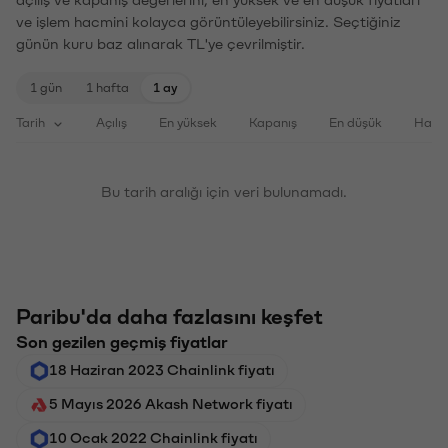
ve işlem hacmini kolayca görüntüleyebilirsiniz. Seçtiğiniz
günün kuru baz alınarak TL'ye çevrilmiştir.
1 gün
1 hafta
1 ay
Tarih
Açılış
En yüksek
Kapanış
En düşük
Haci
Bu tarih aralığı için veri bulunamadı.
Paribu'da daha fazlasını keşfet
Son gezilen geçmiş fiyatlar
18 Haziran 2023 Chainlink fiyatı
5 Mayıs 2026 Akash Network fiyatı
10 Ocak 2022 Chainlink fiyatı