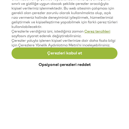
sınırlı ve gizliliğe uygun olacak şekilde çerezler aracılığıyla
kişisel verileriniz işlenmektedir. Bu web sitesinin çalışması için
gerekli olan çerezler zorunlu olarak kullanılmakta olup, açık
rıza vermeniz halinde deneyiminizi iyileştirmek, hizmetlerimizi
geliştirmek ve kişiselleştirme yapabilmek için farklı çerez türleri
kullanılabilecektir.
Çerezlerle verdiğiniz izni, istediğiniz zaman
Çerez tercihleri
sayfasını ziyaret ederek değiştirebilirsiniz.
Çerezler yoluyla işlenen kişisel verilerinize dair daha fazla bilgi
için Çerezlere Yönelik Aydınlatma Metni'ni inceleyebilirsiniz.
Çerezleri kabul et
Opsiyonel çerezleri reddet
Paribu’yu keşfet
Eğitimler
Etkinlikler
Açık pozisyonlar
Paribu sistem durumu