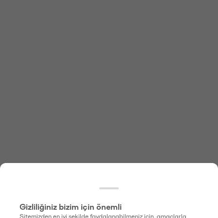
Gizliliğiniz bizim için önemli
Sitemizden en iyi şekilde faydalanabilmeniz için, amaçlarla