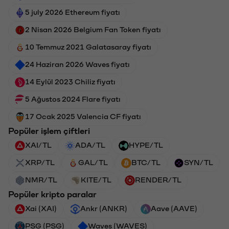
5 july 2026 Ethereum fiyatı
2 Nisan 2026 Belgium Fan Token fiyatı
10 Temmuz 2021 Galatasaray fiyatı
24 Haziran 2026 Waves fiyatı
14 Eylül 2023 Chiliz fiyatı
5 Ağustos 2024 Flare fiyatı
17 Ocak 2025 Valencia CF fiyatı
Popüler işlem çiftleri
XAI/TL
ADA/TL
HYPE/TL
XRP/TL
GAL/TL
BTC/TL
SYN/TL
NMR/TL
KITE/TL
RENDER/TL
Popüler kripto paralar
Xai (XAI)
Ankr (ANKR)
Aave (AAVE)
PSG (PSG)
Waves (WAVES)