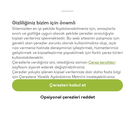
Gizliliğiniz bizim için önemli
Sitemizden en iyi şekilde faydalanabilmeniz için, amaçlarla
sınırlı ve gizliliğe uygun olacak şekilde çerezler aracılığıyla
kişisel verileriniz işlenmektedir. Bu web sitesinin çalışması için
gerekli olan çerezler zorunlu olarak kullanılmakta olup, açık
rıza vermeniz halinde deneyiminizi iyileştirmek, hizmetlerimizi
geliştirmek ve kişiselleştirme yapabilmek için farklı çerez türleri
kullanılabilecektir.
Çerezlerle verdiğiniz izni, istediğiniz zaman
Çerez tercihleri
sayfasını ziyaret ederek değiştirebilirsiniz.
Çerezler yoluyla işlenen kişisel verilerinize dair daha fazla bilgi
için Çerezlere Yönelik Aydınlatma Metni'ni inceleyebilirsiniz.
Çerezleri kabul et
Opsiyonel çerezleri reddet