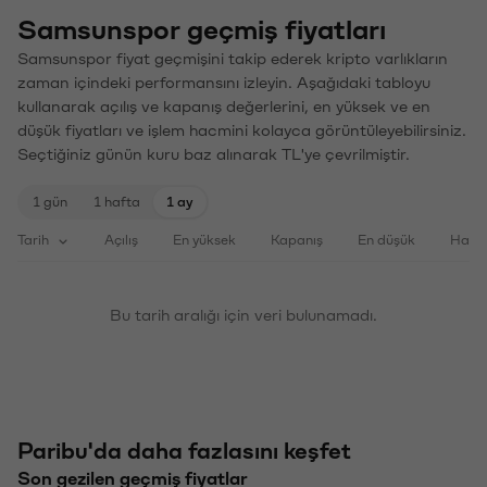
Samsunspor geçmiş fiyatları
Samsunspor fiyat geçmişini takip ederek kripto varlıkların
zaman içindeki performansını izleyin. Aşağıdaki tabloyu
kullanarak açılış ve kapanış değerlerini, en yüksek ve en
düşük fiyatları ve işlem hacmini kolayca görüntüleyebilirsiniz.
Seçtiğiniz günün kuru baz alınarak TL'ye çevrilmiştir.
1 gün
1 hafta
1 ay
Tarih
Açılış
En yüksek
Kapanış
En düşük
Haci
Bu tarih aralığı için veri bulunamadı.
Paribu'da daha fazlasını keşfet
Son gezilen geçmiş fiyatlar