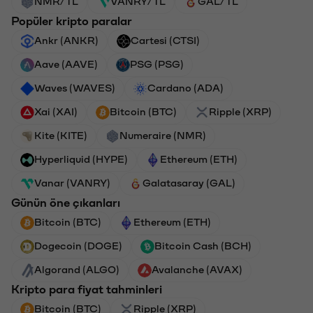
NMR/TL
VANRY/TL
GAL/TL
Popüler kripto paralar
Ankr (ANKR)
Cartesi (CTSI)
Aave (AAVE)
PSG (PSG)
Waves (WAVES)
Cardano (ADA)
Xai (XAI)
Bitcoin (BTC)
Ripple (XRP)
Kite (KITE)
Numeraire (NMR)
Hyperliquid (HYPE)
Ethereum (ETH)
Vanar (VANRY)
Galatasaray (GAL)
Günün öne çıkanları
Bitcoin (BTC)
Ethereum (ETH)
Dogecoin (DOGE)
Bitcoin Cash (BCH)
Algorand (ALGO)
Avalanche (AVAX)
Kripto para fiyat tahminleri
Bitcoin (BTC)
Ripple (XRP)