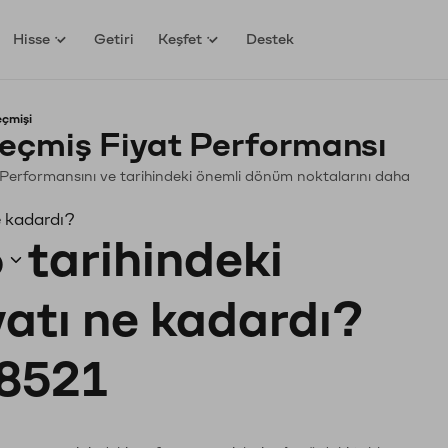
Hisse
Getiri
Keşfet
Destek
çmişi
çmiş Fiyat Performansı
n. Performansını ve tarihindeki önemli dönüm noktalarını daha
e kadardı?
6
tarihindeki
yatı ne kadardı?
8521