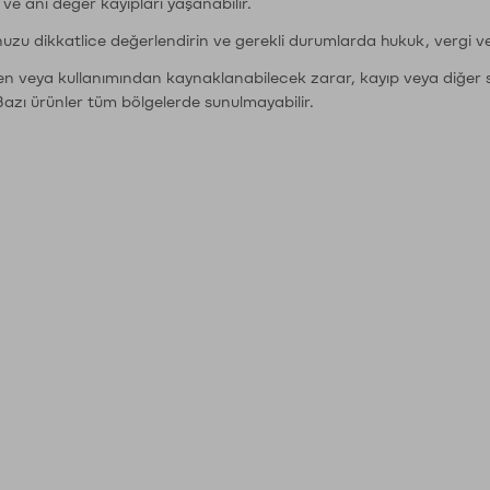
r ve ani değer kayıpları yaşanabilir.
nuzu dikkatlice değerlendirin ve gerekli durumlarda hukuk, vergi v
den veya kullanımından kaynaklanabilecek zarar, kayıp veya diğer 
Bazı ürünler tüm bölgelerde sunulmayabilir.