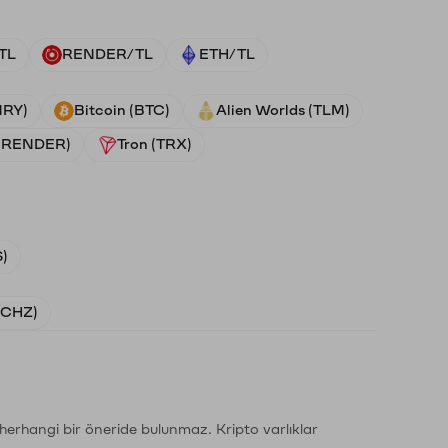
TL
RENDER/TL
ETH/TL
NRY)
Bitcoin (BTC)
Alien Worlds (TLM)
 (RENDER)
Tron (TRX)
)
 (CHZ)
li herhangi bir öneride bulunmaz. Kripto varlıklar