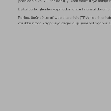
(stablecoin ve NFT'ler dahil), yüksek volatiliteye sahipti
Dijital varlık işlemleri yapmadan önce finansal durumu
Paribu, üçüncü taraf web sitelerinin (TPW) içeriklerin
varlıklarınızda kayıp veya değer düşüşüne yol açabilir. 