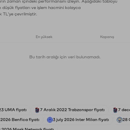
arın zaman içindeki performansını izleyin. Aşağıdaki tabloyu
n düşük fiyatları ve işlem hacmini kolayca
 TL'ye çevrilmiştir.
En yüksek
Kapanış
Bu tarih aralığı için veri bulunamadı.
23 UMA fiyatı
7 Aralık 2022 Trabzonspor fiyatı
7 dec
 2026 Benfica fiyatı
3 july 2026 Inter Milan fiyatı
28 
 2026 Mask Network fiyatı