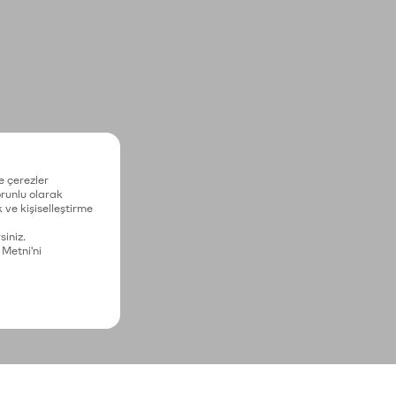
e çerezler
zorunlu olarak
 ve kişiselleştirme
siniz.
 Metni'ni