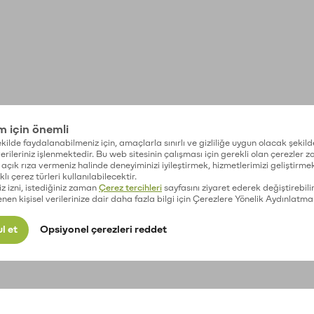
im için önemli
kilde faydalanabilmeniz için, amaçlarla sınırlı ve gizliliğe uygun olacak şekild
 verileriniz işlenmektedir. Bu web sitesinin çalışması için gerekli olan çerezler 
açık rıza vermeniz halinde deneyiminizi iyileştirmek, hizmetlerimizi geliştirmek
lı çerez türleri kullanılabilecektir.
iz izni, istediğiniz zaman
Çerez tercihleri
sayfasını ziyaret ederek değiştirebilir
enen kişisel verilerinize dair daha fazla bilgi için Çerezlere Yönelik Aydınlatma
l et
Opsiyonel çerezleri reddet