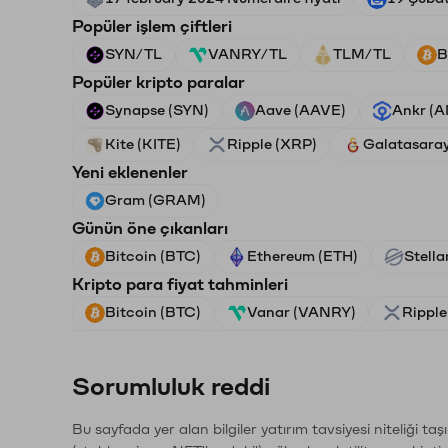
Popüler işlem çiftleri
SYN/TL
VANRY/TL
TLM/TL
B
Popüler kripto paralar
Synapse (SYN)
Aave (AAVE)
Ankr (
Kite (KITE)
Ripple (XRP)
Galatasara
Yeni eklenenler
Gram (GRAM)
Günün öne çıkanları
Bitcoin (BTC)
Ethereum (ETH)
Stella
Kripto para fiyat tahminleri
Bitcoin (BTC)
Vanar (VANRY)
Ripple
Sorumluluk reddi
Bu sayfada yer alan bilgiler yatırım tavsiyesi niteliği ta