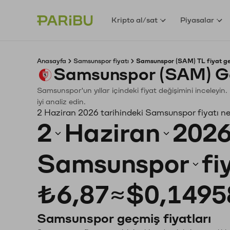
Kripto al/sat
Piyasalar
Anasayfa
Samsunspor fiyatı
Samsunspor (SAM) TL fiyat ge
Samsunspor (SAM) Ge
Samsunspor'un yıllar içindeki fiyat değişimini inceleyi
iyi analiz edin.
2 Haziran 2026 tarihindeki Samsunspor fiyatı n
2
Haziran
202
Samsunspor
fi
₺6,87
≈
$0,1495
Samsunspor geçmiş fiyatları