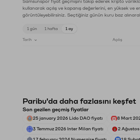
Samsunspor fiyat geçmişini takip ederek kripto varlıkl
kullanarak açılış ve kapanış değerlerini, en yüksek ve e
görüntüleyebilirsiniz. Seçtiğiniz günün kuru baz alınarak
1 gün
1 hafta
1 ay
Tarih
Açılış
Paribu'da daha fazlasını keşfet
Son gezilen geçmiş fiyatlar
25 january 2026 Lido DAO fiyatı
8 Mart 20
3 Temmuz 2026 Inter Milan fiyatı
2 Ağustos
17 february 2024 Numeraire fiyatı
19 Şubat