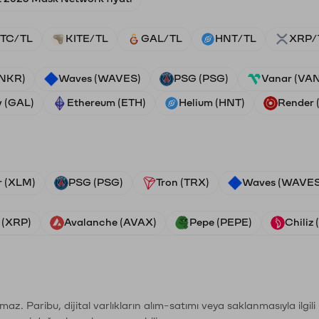
TC/TL
KITE/TL
GAL/TL
HNT/TL
XRP/
ANKR)
Waves (WAVES)
PSG (PSG)
Vanar (VA
y (GAL)
Ethereum (ETH)
Helium (HNT)
Render
r (XLM)
PSG (PSG)
Tron (TRX)
Waves (WAVES
 (XRP)
Avalanche (AVAX)
Pepe (PEPE)
Chiliz
şımaz. Paribu, dijital varlıkların alım-satımı veya saklanmasıyla ilgi