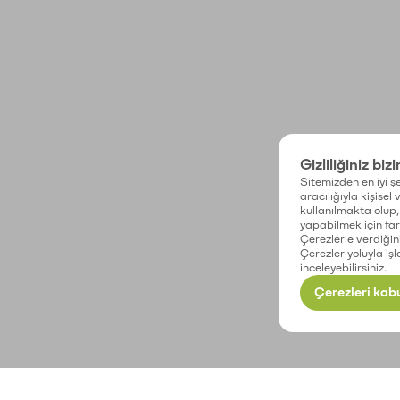
Gizliliğiniz biz
Sitemizden en iyi şe
aracılığıyla kişisel
kullanılmakta olup, 
yapabilmek için fark
Çerezlerle verdiğin
Çerezler yoluyla işl
inceleyebilirsiniz.
Çerezleri kabu