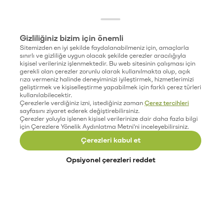
Gizliliğiniz bizim için önemli
Sitemizden en iyi şekilde faydalanabilmeniz için, amaçlarla
sınırlı ve gizliliğe uygun olacak şekilde çerezler aracılığıyla
kişisel verileriniz işlenmektedir. Bu web sitesinin çalışması için
gerekli olan çerezler zorunlu olarak kullanılmakta olup, açık
rıza vermeniz halinde deneyiminizi iyileştirmek, hizmetlerimizi
geliştirmek ve kişiselleştirme yapabilmek için farklı çerez türleri
kullanılabilecektir.
Çerezlerle verdiğiniz izni, istediğiniz zaman
Çerez tercihleri
sayfasını ziyaret ederek değiştirebilirsiniz.
Çerezler yoluyla işlenen kişisel verilerinize dair daha fazla bilgi
için Çerezlere Yönelik Aydınlatma Metni'ni inceleyebilirsiniz.
Çerezleri kabul et
Opsiyonel çerezleri reddet