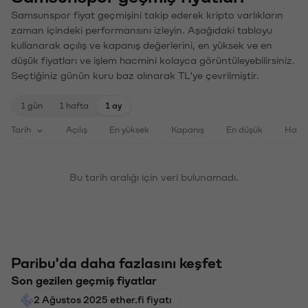
Samsunspor fiyat geçmişini takip ederek kripto varlıkların
zaman içindeki performansını izleyin. Aşağıdaki tabloyu
kullanarak açılış ve kapanış değerlerini, en yüksek ve en
düşük fiyatları ve işlem hacmini kolayca görüntüleyebilirsiniz.
Seçtiğiniz günün kuru baz alınarak TL'ye çevrilmiştir.
1 gün
1 hafta
1 ay
Tarih
Açılış
En yüksek
Kapanış
En düşük
Haci
Bu tarih aralığı için veri bulunamadı.
Paribu'da daha fazlasını keşfet
Son gezilen geçmiş fiyatlar
2 Ağustos 2025 ether.fi fiyatı