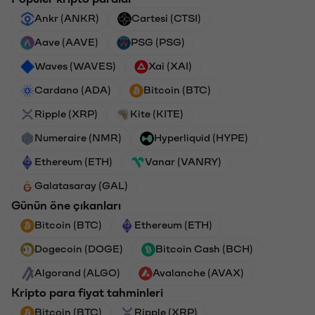
Ankr (ANKR)
Cartesi (CTSI)
Aave (AAVE)
PSG (PSG)
Waves (WAVES)
Xai (XAI)
Cardano (ADA)
Bitcoin (BTC)
Ripple (XRP)
Kite (KITE)
Numeraire (NMR)
Hyperliquid (HYPE)
Ethereum (ETH)
Vanar (VANRY)
Galatasaray (GAL)
Günün öne çıkanları
Bitcoin (BTC)
Ethereum (ETH)
Dogecoin (DOGE)
Bitcoin Cash (BCH)
Algorand (ALGO)
Avalanche (AVAX)
Kripto para fiyat tahminleri
Bitcoin (BTC)
Ripple (XRP)