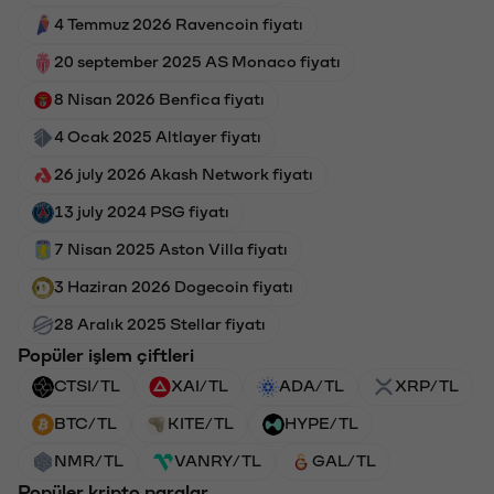
4 Temmuz 2026 Ravencoin fiyatı
20 september 2025 AS Monaco fiyatı
8 Nisan 2026 Benfica fiyatı
4 Ocak 2025 Altlayer fiyatı
26 july 2026 Akash Network fiyatı
13 july 2024 PSG fiyatı
7 Nisan 2025 Aston Villa fiyatı
3 Haziran 2026 Dogecoin fiyatı
28 Aralık 2025 Stellar fiyatı
Popüler işlem çiftleri
CTSI/TL
XAI/TL
ADA/TL
XRP/TL
BTC/TL
KITE/TL
HYPE/TL
NMR/TL
VANRY/TL
GAL/TL
Popüler kripto paralar