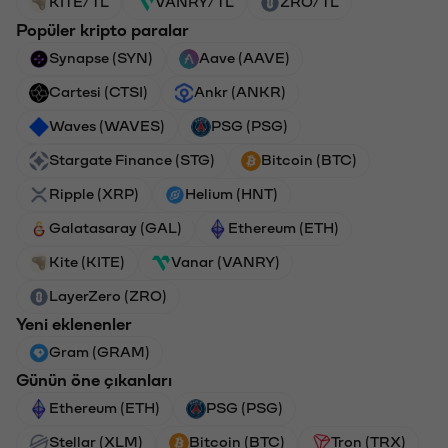
KITE/TL
VANRY/TL
ZRO/TL
Popüler kripto paralar
Synapse (SYN)
Aave (AAVE)
Cartesi (CTSI)
Ankr (ANKR)
Waves (WAVES)
PSG (PSG)
Stargate Finance (STG)
Bitcoin (BTC)
Ripple (XRP)
Helium (HNT)
Galatasaray (GAL)
Ethereum (ETH)
Kite (KITE)
Vanar (VANRY)
LayerZero (ZRO)
Yeni eklenenler
Gram (GRAM)
Günün öne çıkanları
Ethereum (ETH)
PSG (PSG)
Stellar (XLM)
Bitcoin (BTC)
Tron (TRX)