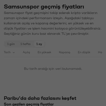
Samsunspor geçmiş fiyatları
Samsunspor fiyat geçmişini takip ederek kripto varlıkların
zaman içindeki performansını izleyin. Aşağıdaki tabloyu
kullanarak açılış ve kapanış değerlerini, en yüksek ve en
düşük fiyatları ve işlem hacmini kolayca görüntüleyebilirsiniz.
Seçtiğiniz günün kuru baz alınarak TL'ye çevrilmiştir.
1 gün
1 hafta
1 ay
Tarih
Açılış
En yüksek
Kapanış
En düşük
Haci
Bu tarih aralığı için veri bulunamadı.
Paribu'da daha fazlasını keşfet
Son gezilen geçmiş fiyatlar