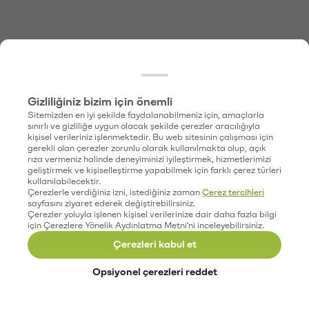
Gizliliğiniz bizim için önemli
Sitemizden en iyi şekilde faydalanabilmeniz için, amaçlarla
sınırlı ve gizliliğe uygun olacak şekilde çerezler aracılığıyla
kişisel verileriniz işlenmektedir. Bu web sitesinin çalışması için
gerekli olan çerezler zorunlu olarak kullanılmakta olup, açık
rıza vermeniz halinde deneyiminizi iyileştirmek, hizmetlerimizi
geliştirmek ve kişiselleştirme yapabilmek için farklı çerez türleri
kullanılabilecektir.
Çerezlerle verdiğiniz izni, istediğiniz zaman
Çerez tercihleri
sayfasını ziyaret ederek değiştirebilirsiniz.
Çerezler yoluyla işlenen kişisel verilerinize dair daha fazla bilgi
için Çerezlere Yönelik Aydınlatma Metni'ni inceleyebilirsiniz.
Çerezleri kabul et
Opsiyonel çerezleri reddet