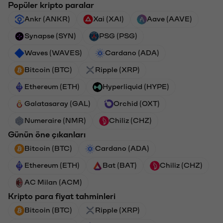
Popüler kripto paralar
Ankr (ANKR)
Xai (XAI)
Aave (AAVE)
Synapse (SYN)
PSG (PSG)
Waves (WAVES)
Cardano (ADA)
Bitcoin (BTC)
Ripple (XRP)
Ethereum (ETH)
Hyperliquid (HYPE)
Galatasaray (GAL)
Orchid (OXT)
Numeraire (NMR)
Chiliz (CHZ)
Günün öne çıkanları
Bitcoin (BTC)
Cardano (ADA)
Ethereum (ETH)
Bat (BAT)
Chiliz (CHZ)
AC Milan (ACM)
Kripto para fiyat tahminleri
Bitcoin (BTC)
Ripple (XRP)