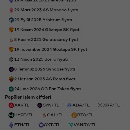
29 Mart 2023 AS Monaco fiyatı
29 Eylül 2025 Arbitrum fiyatı
19 Kasım 2024 Göztepe SK fiyatı
8 Kasım 2021 Galatasaray fiyatı
19 november 2024 Göztepe SK fiyatı
13 Nisan 2025 Sonic fiyatı
8 Temmuz 2026 Synapse fiyatı
2 Haziran 2025 AS Roma fiyatı
24 june 2026 OG Fan Token fiyatı
Popüler işlem çiftleri
XAI/TL
SYN/TL
ADA/TL
XRP/TL
HYPE/TL
GAL/TL
BTC/TL
ETH/TL
OXT/TL
VANRY/TL