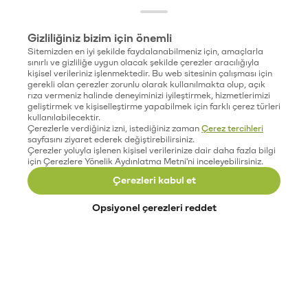
Gizliliğiniz bizim için önemli
Sitemizden en iyi şekilde faydalanabilmeniz için, amaçlarla
sınırlı ve gizliliğe uygun olacak şekilde çerezler aracılığıyla
kişisel verileriniz işlenmektedir. Bu web sitesinin çalışması için
gerekli olan çerezler zorunlu olarak kullanılmakta olup, açık
rıza vermeniz halinde deneyiminizi iyileştirmek, hizmetlerimizi
geliştirmek ve kişiselleştirme yapabilmek için farklı çerez türleri
kullanılabilecektir.
Çerezlerle verdiğiniz izni, istediğiniz zaman
Çerez tercihleri
sayfasını ziyaret ederek değiştirebilirsiniz.
Çerezler yoluyla işlenen kişisel verilerinize dair daha fazla bilgi
için Çerezlere Yönelik Aydınlatma Metni'ni inceleyebilirsiniz.
Çerezleri kabul et
Opsiyonel çerezleri reddet
Paribu’yu keşfet