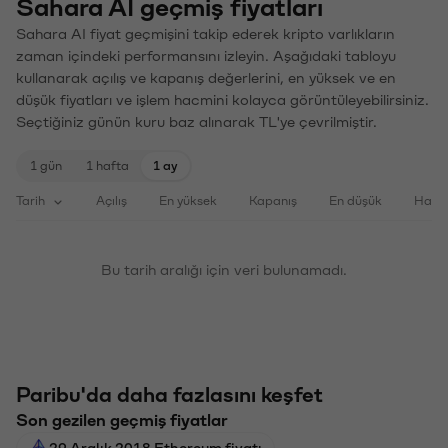
Sahara AI geçmiş fiyatları
Sahara AI fiyat geçmişini takip ederek kripto varlıkların
zaman içindeki performansını izleyin. Aşağıdaki tabloyu
kullanarak açılış ve kapanış değerlerini, en yüksek ve en
düşük fiyatları ve işlem hacmini kolayca görüntüleyebilirsiniz.
Seçtiğiniz günün kuru baz alınarak TL'ye çevrilmiştir.
1 gün
1 hafta
1 ay
Tarih
Açılış
En yüksek
Kapanış
En düşük
Haci
Bu tarih aralığı için veri bulunamadı.
Paribu'da daha fazlasını keşfet
Son gezilen geçmiş fiyatlar
29 Aralık 2018 Ethereum fiyatı