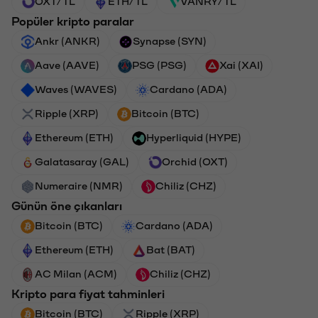
OXT/TL
ETH/TL
VANRY/TL
Popüler kripto paralar
Ankr (ANKR)
Synapse (SYN)
Aave (AAVE)
PSG (PSG)
Xai (XAI)
Waves (WAVES)
Cardano (ADA)
Ripple (XRP)
Bitcoin (BTC)
Ethereum (ETH)
Hyperliquid (HYPE)
Galatasaray (GAL)
Orchid (OXT)
Numeraire (NMR)
Chiliz (CHZ)
Günün öne çıkanları
Bitcoin (BTC)
Cardano (ADA)
Ethereum (ETH)
Bat (BAT)
AC Milan (ACM)
Chiliz (CHZ)
Kripto para fiyat tahminleri
Bitcoin (BTC)
Ripple (XRP)