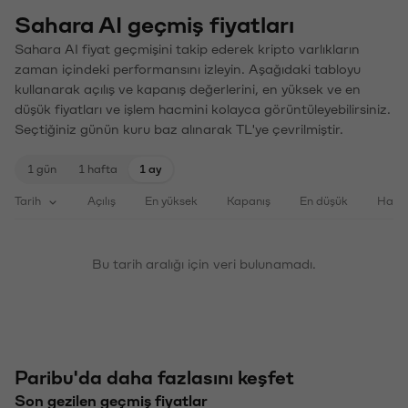
Sahara AI geçmiş fiyatları
Sahara AI fiyat geçmişini takip ederek kripto varlıkların
zaman içindeki performansını izleyin. Aşağıdaki tabloyu
kullanarak açılış ve kapanış değerlerini, en yüksek ve en
düşük fiyatları ve işlem hacmini kolayca görüntüleyebilirsiniz.
Seçtiğiniz günün kuru baz alınarak TL'ye çevrilmiştir.
1 gün
1 hafta
1 ay
Tarih
Açılış
En yüksek
Kapanış
En düşük
Haci
Bu tarih aralığı için veri bulunamadı.
Paribu'da daha fazlasını keşfet
Son gezilen geçmiş fiyatlar