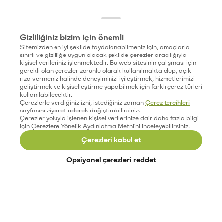
Gizliliğiniz bizim için önemli
Sitemizden en iyi şekilde faydalanabilmeniz için, amaçlarla
sınırlı ve gizliliğe uygun olacak şekilde çerezler aracılığıyla
kişisel verileriniz işlenmektedir. Bu web sitesinin çalışması için
gerekli olan çerezler zorunlu olarak kullanılmakta olup, açık
rıza vermeniz halinde deneyiminizi iyileştirmek, hizmetlerimizi
geliştirmek ve kişiselleştirme yapabilmek için farklı çerez türleri
kullanılabilecektir.
Çerezlerle verdiğiniz izni, istediğiniz zaman
Çerez tercihleri
sayfasını ziyaret ederek değiştirebilirsiniz.
Çerezler yoluyla işlenen kişisel verilerinize dair daha fazla bilgi
için Çerezlere Yönelik Aydınlatma Metni'ni inceleyebilirsiniz.
Çerezleri kabul et
Opsiyonel çerezleri reddet