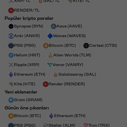
XRP/TL
GAL/TL
KITE/TL
RENDER/TL
Popüler kripto paralar
Synapse (SYN)
Aave (AAVE)
Ankr (ANKR)
Waves (WAVES)
PSG (PSG)
Bitcoin (BTC)
Cartesi (CTSI)
Helium (HNT)
Alien Worlds (TLM)
Ripple (XRP)
Vanar (VANRY)
Ethereum (ETH)
Galatasaray (GAL)
Kite (KITE)
Render (RENDER)
Yeni eklenenler
Gram (GRAM)
Günün öne çıkanları
Bitcoin (BTC)
Ethereum (ETH)
PSG (PSG)
Stellar (XLM)
Tron (TRX)