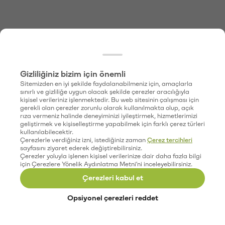
Gizliliğiniz bizim için önemli
Sitemizden en iyi şekilde faydalanabilmeniz için, amaçlarla
sınırlı ve gizliliğe uygun olacak şekilde çerezler aracılığıyla
kişisel verileriniz işlenmektedir. Bu web sitesinin çalışması için
gerekli olan çerezler zorunlu olarak kullanılmakta olup, açık
rıza vermeniz halinde deneyiminizi iyileştirmek, hizmetlerimizi
geliştirmek ve kişiselleştirme yapabilmek için farklı çerez türleri
kullanılabilecektir.
Çerezlerle verdiğiniz izni, istediğiniz zaman
Çerez tercihleri
sayfasını ziyaret ederek değiştirebilirsiniz.
Çerezler yoluyla işlenen kişisel verilerinize dair daha fazla bilgi
için Çerezlere Yönelik Aydınlatma Metni'ni inceleyebilirsiniz.
Çerezleri kabul et
Opsiyonel çerezleri reddet