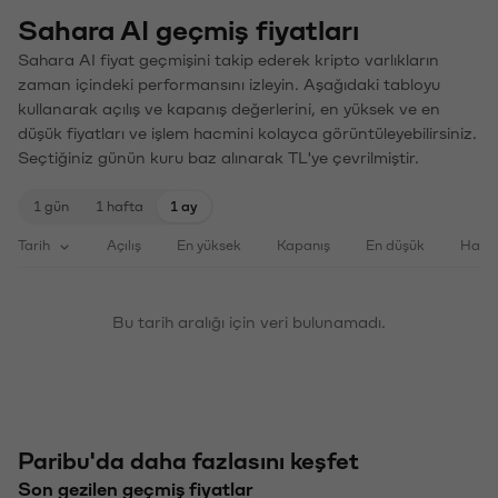
Sahara AI geçmiş fiyatları
Sahara AI fiyat geçmişini takip ederek kripto varlıkların
zaman içindeki performansını izleyin. Aşağıdaki tabloyu
kullanarak açılış ve kapanış değerlerini, en yüksek ve en
düşük fiyatları ve işlem hacmini kolayca görüntüleyebilirsiniz.
Seçtiğiniz günün kuru baz alınarak TL'ye çevrilmiştir.
1 gün
1 hafta
1 ay
Tarih
Açılış
En yüksek
Kapanış
En düşük
Haci
Bu tarih aralığı için veri bulunamadı.
Paribu'da daha fazlasını keşfet
Son gezilen geçmiş fiyatlar