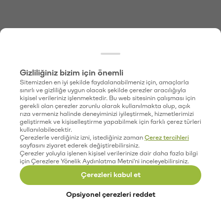
Gizliliğiniz bizim için önemli
Sitemizden en iyi şekilde faydalanabilmeniz için, amaçlarla
sınırlı ve gizliliğe uygun olacak şekilde çerezler aracılığıyla
kişisel verileriniz işlenmektedir. Bu web sitesinin çalışması için
gerekli olan çerezler zorunlu olarak kullanılmakta olup, açık
rıza vermeniz halinde deneyiminizi iyileştirmek, hizmetlerimizi
geliştirmek ve kişiselleştirme yapabilmek için farklı çerez türleri
kullanılabilecektir.
Çerezlerle verdiğiniz izni, istediğiniz zaman
Çerez tercihleri
sayfasını ziyaret ederek değiştirebilirsiniz.
Çerezler yoluyla işlenen kişisel verilerinize dair daha fazla bilgi
için Çerezlere Yönelik Aydınlatma Metni'ni inceleyebilirsiniz.
Çerezleri kabul et
Opsiyonel çerezleri reddet