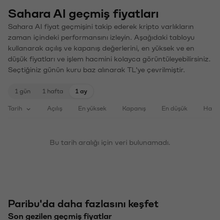
Sahara AI geçmiş fiyatları
Sahara AI fiyat geçmişini takip ederek kripto varlıkların
zaman içindeki performansını izleyin. Aşağıdaki tabloyu
kullanarak açılış ve kapanış değerlerini, en yüksek ve en
düşük fiyatları ve işlem hacmini kolayca görüntüleyebilirsiniz.
Seçtiğiniz günün kuru baz alınarak TL'ye çevrilmiştir.
1 gün
1 hafta
1 ay
Tarih
Açılış
En yüksek
Kapanış
En düşük
Haci
Bu tarih aralığı için veri bulunamadı.
Paribu'da daha fazlasını keşfet
Son gezilen geçmiş fiyatlar