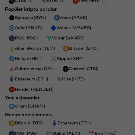
CTSI/TL
KITE/TL
RENDER/TL
Popüler kripto paralar
Synapse (SYN)
Aave (AAVE)
Ankr (ANKR)
Waves (WAVES)
PSG (PSG)
Vanar (VANRY)
Alien Worlds (TLM)
Bitcoin (BTC)
Helium (HNT)
Ripple (XRP)
Galatasaray (GAL)
Cartesi (CTSI)
Ethereum (ETH)
Kite (KITE)
Render (RENDER)
Yeni eklenenler
Gram (GRAM)
Günün öne çıkanları
Bitcoin (BTC)
Ethereum (ETH)
PSG (PSG)
Stellar (XLM)
Tron (TRX)