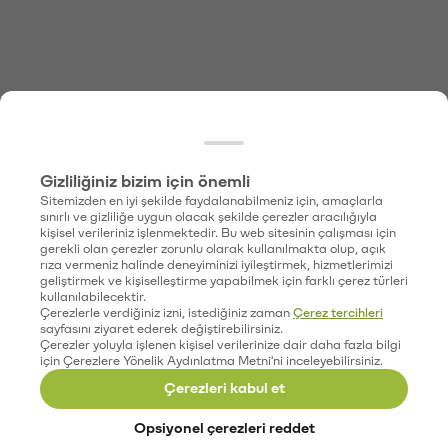
Gizliliğiniz bizim için önemli
Sitemizden en iyi şekilde faydalanabilmeniz için, amaçlarla
sınırlı ve gizliliğe uygun olacak şekilde çerezler aracılığıyla
kişisel verileriniz işlenmektedir. Bu web sitesinin çalışması için
gerekli olan çerezler zorunlu olarak kullanılmakta olup, açık
rıza vermeniz halinde deneyiminizi iyileştirmek, hizmetlerimizi
geliştirmek ve kişiselleştirme yapabilmek için farklı çerez türleri
kullanılabilecektir.
Çerezlerle verdiğiniz izni, istediğiniz zaman
Çerez tercihleri
sayfasını ziyaret ederek değiştirebilirsiniz.
Çerezler yoluyla işlenen kişisel verilerinize dair daha fazla bilgi
için Çerezlere Yönelik Aydınlatma Metni'ni inceleyebilirsiniz.
Çerezleri kabul et
Opsiyonel çerezleri reddet