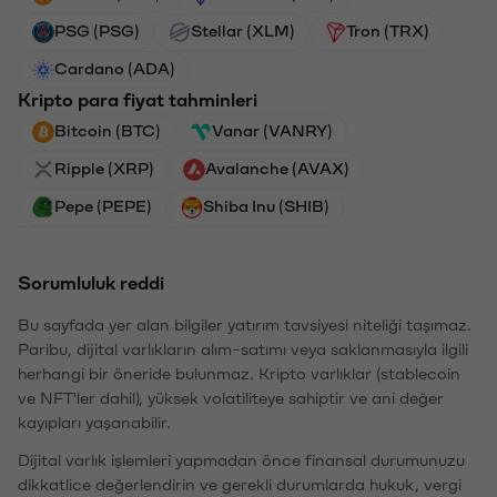
PSG (PSG)
Stellar (XLM)
Tron (TRX)
Cardano (ADA)
Kripto para fiyat tahminleri
Bitcoin (BTC)
Vanar (VANRY)
Ripple (XRP)
Avalanche (AVAX)
Pepe (PEPE)
Shiba Inu (SHIB)
Sorumluluk reddi
Bu sayfada yer alan bilgiler yatırım tavsiyesi niteliği taşımaz.
Paribu, dijital varlıkların alım-satımı veya saklanmasıyla ilgili
herhangi bir öneride bulunmaz. Kripto varlıklar (stablecoin
ve NFT'ler dahil), yüksek volatiliteye sahiptir ve ani değer
kayıpları yaşanabilir.
Dijital varlık işlemleri yapmadan önce finansal durumunuzu
dikkatlice değerlendirin ve gerekli durumlarda hukuk, vergi