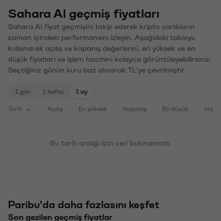
Sahara AI geçmiş fiyatları
Sahara AI fiyat geçmişini takip ederek kripto varlıkların
zaman içindeki performansını izleyin. Aşağıdaki tabloyu
kullanarak açılış ve kapanış değerlerini, en yüksek ve en
düşük fiyatları ve işlem hacmini kolayca görüntüleyebilirsiniz.
Seçtiğiniz günün kuru baz alınarak TL'ye çevrilmiştir.
1 gün
1 hafta
1 ay
Tarih
Açılış
En yüksek
Kapanış
En düşük
Haci
Bu tarih aralığı için veri bulunamadı.
Paribu'da daha fazlasını keşfet
Son gezilen geçmiş fiyatlar