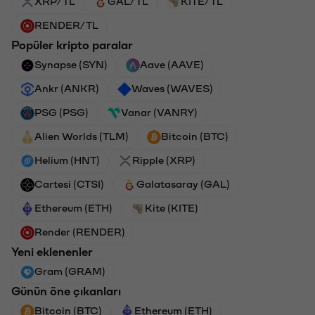
XRP/TL
GAL/TL
KITE/TL
RENDER/TL
Popüler kripto paralar
Synapse (SYN)
Aave (AAVE)
Ankr (ANKR)
Waves (WAVES)
PSG (PSG)
Vanar (VANRY)
Alien Worlds (TLM)
Bitcoin (BTC)
Helium (HNT)
Ripple (XRP)
Cartesi (CTSI)
Galatasaray (GAL)
Ethereum (ETH)
Kite (KITE)
Render (RENDER)
Yeni eklenenler
Gram (GRAM)
Günün öne çıkanları
Bitcoin (BTC)
Ethereum (ETH)