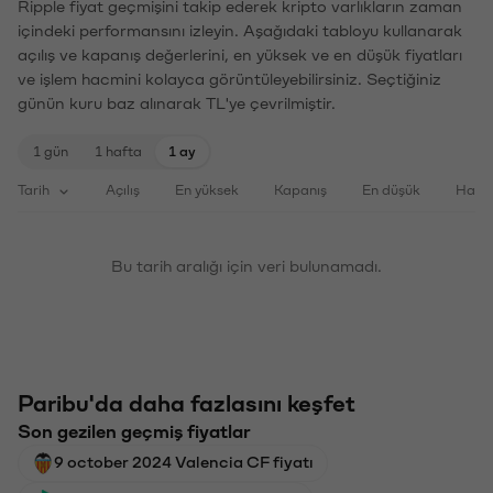
Ripple fiyat geçmişini takip ederek kripto varlıkların zaman
içindeki performansını izleyin. Aşağıdaki tabloyu kullanarak
açılış ve kapanış değerlerini, en yüksek ve en düşük fiyatları
ve işlem hacmini kolayca görüntüleyebilirsiniz. Seçtiğiniz
günün kuru baz alınarak TL'ye çevrilmiştir.
1 gün
1 hafta
1 ay
Tarih
Açılış
En yüksek
Kapanış
En düşük
Haci
Bu tarih aralığı için veri bulunamadı.
Paribu'da daha fazlasını keşfet
Son gezilen geçmiş fiyatlar
9 october 2024 Valencia CF fiyatı