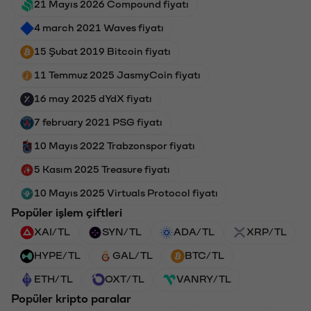
21 Mayıs 2026 Compound fiyatı
4 march 2021 Waves fiyatı
15 Şubat 2019 Bitcoin fiyatı
11 Temmuz 2025 JasmyCoin fiyatı
16 may 2025 dYdX fiyatı
7 february 2021 PSG fiyatı
10 Mayıs 2022 Trabzonspor fiyatı
5 Kasım 2025 Treasure fiyatı
10 Mayıs 2025 Virtuals Protocol fiyatı
Popüler işlem çiftleri
XAI/TL
SYN/TL
ADA/TL
XRP/TL
HYPE/TL
GAL/TL
BTC/TL
ETH/TL
OXT/TL
VANRY/TL
Popüler kripto paralar