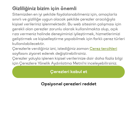
Gizliliğiniz bizim için önemli
Sitemizden en iyi şekilde faydalanabilmeniz için, amaçlarla
sınırlı ve gizliliğe uygun olacak şekilde çerezler aracılığıyla
kişisel verileriniz işlenmektedir. Bu web sitesinin çalışması için
gerekli olan çerezler zorunlu olarak kullanılmakta olup, açık
rıza vermeniz halinde deneyiminizi iyileştirmek, hizmetlerimizi
geliştirmek ve kişiselleştirme yapabilmek için farklı çerez türleri
kullanılabilecektir.
Çerezlerle verdiğiniz izni, istediğiniz zaman
Çerez tercihleri
sayfasını ziyaret ederek değiştirebilirsiniz.
Çerezler yoluyla işlenen kişisel verilerinize dair daha fazla bilgi
için Çerezlere Yönelik Aydınlatma Metni'ni inceleyebilirsiniz.
Çerezleri kabul et
Opsiyonel çerezleri reddet
Paribu’yu keşfet
Eğitimler