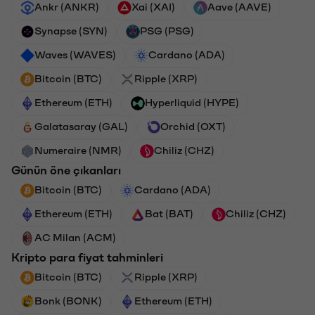
Ankr (ANKR)
Xai (XAI)
Aave (AAVE)
Synapse (SYN)
PSG (PSG)
Waves (WAVES)
Cardano (ADA)
Bitcoin (BTC)
Ripple (XRP)
Ethereum (ETH)
Hyperliquid (HYPE)
Galatasaray (GAL)
Orchid (OXT)
Numeraire (NMR)
Chiliz (CHZ)
Günün öne çıkanları
Bitcoin (BTC)
Cardano (ADA)
Ethereum (ETH)
Bat (BAT)
Chiliz (CHZ)
AC Milan (ACM)
Kripto para fiyat tahminleri
Bitcoin (BTC)
Ripple (XRP)
Bonk (BONK)
Ethereum (ETH)