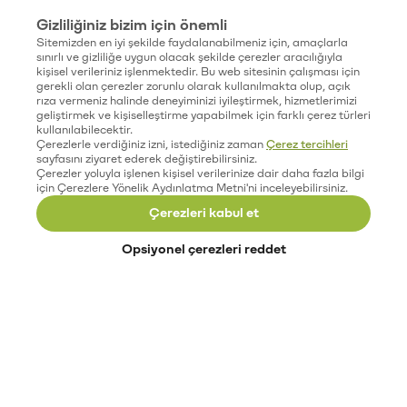
Gizliliğiniz bizim için önemli
Sitemizden en iyi şekilde faydalanabilmeniz için, amaçlarla
sınırlı ve gizliliğe uygun olacak şekilde çerezler aracılığıyla
kişisel verileriniz işlenmektedir. Bu web sitesinin çalışması için
gerekli olan çerezler zorunlu olarak kullanılmakta olup, açık
rıza vermeniz halinde deneyiminizi iyileştirmek, hizmetlerimizi
geliştirmek ve kişiselleştirme yapabilmek için farklı çerez türleri
kullanılabilecektir.
Çerezlerle verdiğiniz izni, istediğiniz zaman
Çerez tercihleri
sayfasını ziyaret ederek değiştirebilirsiniz.
Çerezler yoluyla işlenen kişisel verilerinize dair daha fazla bilgi
için Çerezlere Yönelik Aydınlatma Metni'ni inceleyebilirsiniz.
Çerezleri kabul et
Opsiyonel çerezleri reddet
Paribu’yu keşfet
Eğitimler