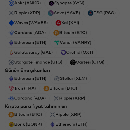
Ankr (ANKR)
Synapse (SYN)
Ripple (XRP)
Aave (AAVE)
PSG (PSG)
Waves (WAVES)
Xai (XAI)
Cardano (ADA)
Bitcoin (BTC)
Ethereum (ETH)
Vanar (VANRY)
Galatasaray (GAL)
Orchid (OXT)
Stargate Finance (STG)
Cartesi (CTSI)
Günün öne çıkanları
Ethereum (ETH)
Stellar (XLM)
Tron (TRX)
Bitcoin (BTC)
Cardano (ADA)
Ripple (XRP)
Kripto para fiyat tahminleri
Bitcoin (BTC)
Ripple (XRP)
Bonk (BONK)
Ethereum (ETH)