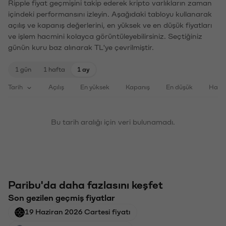
Ripple fiyat geçmişini takip ederek kripto varlıkların zaman
içindeki performansını izleyin. Aşağıdaki tabloyu kullanarak
açılış ve kapanış değerlerini, en yüksek ve en düşük fiyatları
ve işlem hacmini kolayca görüntüleyebilirsiniz. Seçtiğiniz
günün kuru baz alınarak TL'ye çevrilmiştir.
1 gün
1 hafta
1 ay
Tarih
Açılış
En yüksek
Kapanış
En düşük
Haci
Bu tarih aralığı için veri bulunamadı.
Paribu'da daha fazlasını keşfet
Son gezilen geçmiş fiyatlar
19 Haziran 2026 Cartesi fiyatı