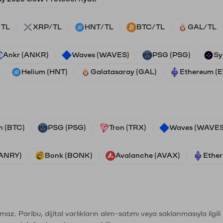
/TL
XRP/TL
HNT/TL
BTC/TL
GAL/TL
Ankr (ANKR)
Waves (WAVES)
PSG (PSG)
Sy
Helium (HNT)
Galatasaray (GAL)
Ethereum (
n (BTC)
PSG (PSG)
Tron (TRX)
Waves (WAVES
VANRY)
Bonk (BONK)
Avalanche (AVAX)
Ether
şımaz. Paribu, dijital varlıkların alım-satımı veya saklanmasıyla ilgi