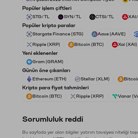
Popüler işlem çiftleri
STG/TL
SYN/TL
CTSI/TL
XAI
Popüler kripto paralar
Stargate Finance (STG)
Aave (AAVE)
Ripple (XRP)
Bitcoin (BTC)
Xai (XAI)
Yeni eklenenler
Gram (GRAM)
Günün öne çıkanları
Ethereum (ETH)
Stellar (XLM)
Bitcoi
Kripto para fiyat tahminleri
Bitcoin (BTC)
Ripple (XRP)
Vanar (
Sorumluluk reddi
Bu sayfada yer alan bilgiler yatırım tavsiyesi niteliği ta