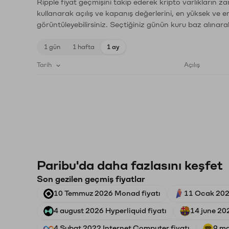
Ripple fiyat geçmişini takip ederek kripto varlıkların z
kullanarak açılış ve kapanış değerlerini, en yüksek ve e
görüntüleyebilirsiniz. Seçtiğiniz günün kuru baz alınarak
1 gün
1 hafta
1 ay
Tarih
Açılış
Paribu'da daha fazlasını keşfet
Son gezilen geçmiş fiyatlar
10 Temmuz 2026 Monad fiyatı
11 Ocak 202
4 august 2026 Hyperliquid fiyatı
14 june 20
4 Şubat 2022 Internet Computer fiyatı
9 ma