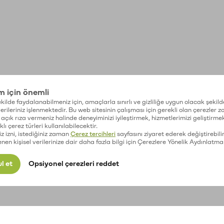
im için önemli
kilde faydalanabilmeniz için, amaçlarla sınırlı ve gizliliğe uygun olacak şekild
 verileriniz işlenmektedir. Bu web sitesinin çalışması için gerekli olan çerezler 
açık rıza vermeniz halinde deneyiminizi iyileştirmek, hizmetlerimizi geliştirmek
lı çerez türleri kullanılabilecektir.
iz izni, istediğiniz zaman
Çerez tercihleri
sayfasını ziyaret ederek değiştirebilir
enen kişisel verilerinize dair daha fazla bilgi için Çerezlere Yönelik Aydınlatma
l et
Opsiyonel çerezleri reddet