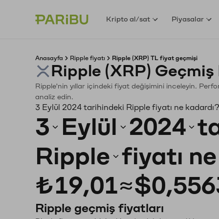
Kripto al/sat
Piyasalar
Anasayfa
Ripple fiyatı
Ripple (XRP) TL fiyat geçmişi
Ripple (XRP) Geçmiş 
Ripple'nin yıllar içindeki fiyat değişimini inceleyin. Pe
analiz edin.
3 Eylül 2024 tarihindeki Ripple fiyatı ne kadardı
3
Eylül
2024
t
Ripple
fiyatı n
₺19,01
≈
$0,556
Ripple geçmiş fiyatları