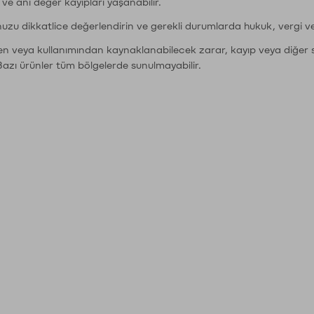
r ve ani değer kayıpları yaşanabilir.
nuzu dikkatlice değerlendirin ve gerekli durumlarda hukuk, vergi v
den veya kullanımından kaynaklanabilecek zarar, kayıp veya diğer 
Bazı ürünler tüm bölgelerde sunulmayabilir.