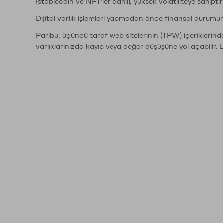
(stablecoin ve NFT'ler dahil), yüksek volatiliteye sahipti
Dijital varlık işlemleri yapmadan önce finansal durumu
Paribu, üçüncü taraf web sitelerinin (TPW) içeriklerin
varlıklarınızda kayıp veya değer düşüşüne yol açabilir. 