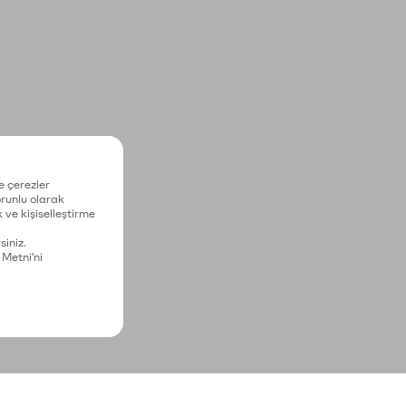
e çerezler
zorunlu olarak
 ve kişiselleştirme
siniz.
 Metni'ni