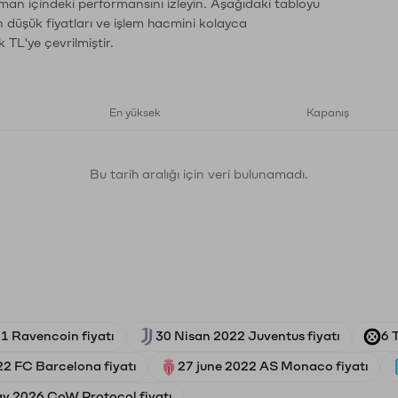
aman içindeki performansını izleyin. Aşağıdaki tabloyu
n düşük fiyatları ve işlem hacmini kolayca
 TL'ye çevrilmiştir.
En yüksek
Kapanış
Bu tarih aralığı için veri bulunamadı.
1 Ravencoin fiyatı
30 Nisan 2022 Juventus fiyatı
6 
22 FC Barcelona fiyatı
27 june 2022 AS Monaco fiyatı
y 2026 CoW Protocol fiyatı