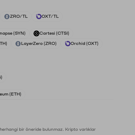
ZRO/TL
OXT/TL
napse (SYN)
Cartesi (CTSI)
ETH)
LayerZero (ZRO)
Orchid (OXT)
)
eum (ETH)
li herhangi bir öneride bulunmaz. Kripto varlıklar