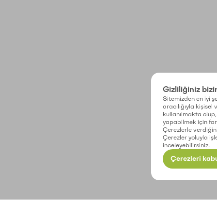
Gizliliğiniz biz
Sitemizden en iyi şe
aracılığıyla kişisel
kullanılmakta olup, 
yapabilmek için fark
Çerezlerle verdiğin
Çerezler yoluyla işl
inceleyebilirsiniz.
Çerezleri kabu