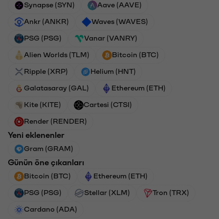
Synapse (SYN)
Aave (AAVE)
Ankr (ANKR)
Waves (WAVES)
PSG (PSG)
Vanar (VANRY)
Alien Worlds (TLM)
Bitcoin (BTC)
Ripple (XRP)
Helium (HNT)
Galatasaray (GAL)
Ethereum (ETH)
Kite (KITE)
Cartesi (CTSI)
Render (RENDER)
Yeni eklenenler
Gram (GRAM)
Günün öne çıkanları
Bitcoin (BTC)
Ethereum (ETH)
PSG (PSG)
Stellar (XLM)
Tron (TRX)
Cardano (ADA)