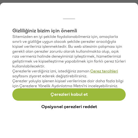
Gizliliğiniz bizim için önemli
Sitemizden en iyi şekilde faydalanabilmeniz için, amaçlarla
sınırlı ve gizliliğe uygun olacak şekilde çerezler aracılığıyla
kişisel verileriniz işlenmektedir. Bu web sitesinin çalışması için
gerekli olan çerezler zorunlu olarak kullanılmakta olup, açık
rıza vermeniz halinde deneyiminizi iyileştirmek, hizmetlerimizi
geliştirmek ve kişiselleştirme yapabilmek için farklı çerez türleri
kullanılabilecektir.
Çerezlerle verdiğiniz izni, istediğiniz zaman
Çerez tercihleri
sayfasını ziyaret ederek değiştirebilirsiniz.
Çerezler yoluyla işlenen kişisel verilerinize dair daha fazla bilgi
için Çerezlere Yönelik Aydınlatma Metni'ni inceleyebilirsiniz.
Çerezleri kabul et
Opsiyonel çerezleri reddet