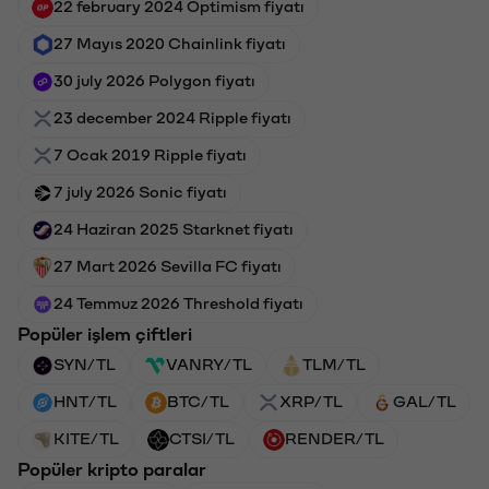
22 february 2024 Optimism fiyatı
27 Mayıs 2020 Chainlink fiyatı
30 july 2026 Polygon fiyatı
23 december 2024 Ripple fiyatı
7 Ocak 2019 Ripple fiyatı
7 july 2026 Sonic fiyatı
24 Haziran 2025 Starknet fiyatı
27 Mart 2026 Sevilla FC fiyatı
24 Temmuz 2026 Threshold fiyatı
Popüler işlem çiftleri
SYN/TL
VANRY/TL
TLM/TL
HNT/TL
BTC/TL
XRP/TL
GAL/TL
KITE/TL
CTSI/TL
RENDER/TL
Popüler kripto paralar