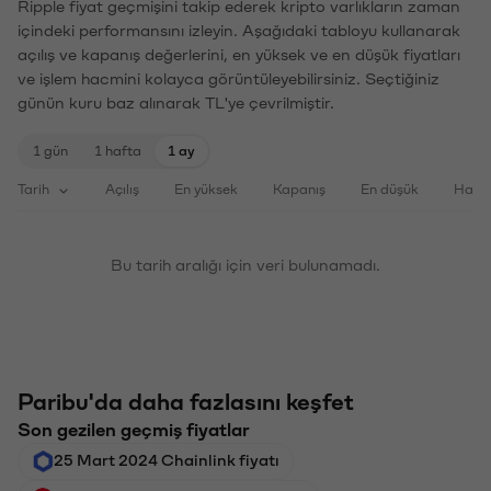
Ripple fiyat geçmişini takip ederek kripto varlıkların zaman
içindeki performansını izleyin. Aşağıdaki tabloyu kullanarak
açılış ve kapanış değerlerini, en yüksek ve en düşük fiyatları
ve işlem hacmini kolayca görüntüleyebilirsiniz. Seçtiğiniz
günün kuru baz alınarak TL'ye çevrilmiştir.
1 gün
1 hafta
1 ay
Tarih
Açılış
En yüksek
Kapanış
En düşük
Haci
Bu tarih aralığı için veri bulunamadı.
Paribu'da daha fazlasını keşfet
Son gezilen geçmiş fiyatlar
25 Mart 2024 Chainlink fiyatı