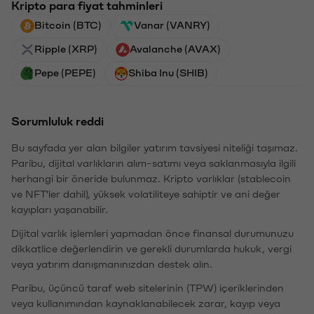
Kripto para fiyat tahminleri
Bitcoin (BTC)
Vanar (VANRY)
Ripple (XRP)
Avalanche (AVAX)
Pepe (PEPE)
Shiba Inu (SHIB)
Sorumluluk reddi
Bu sayfada yer alan bilgiler yatırım tavsiyesi niteliği taşımaz.
Paribu, dijital varlıkların alım-satımı veya saklanmasıyla ilgili
herhangi bir öneride bulunmaz. Kripto varlıklar (stablecoin
ve NFT'ler dahil), yüksek volatiliteye sahiptir ve ani değer
kayıpları yaşanabilir.
Dijital varlık işlemleri yapmadan önce finansal durumunuzu
dikkatlice değerlendirin ve gerekli durumlarda hukuk, vergi
veya yatırım danışmanınızdan destek alın.
Paribu, üçüncü taraf web sitelerinin (TPW) içeriklerinden
veya kullanımından kaynaklanabilecek zarar, kayıp veya