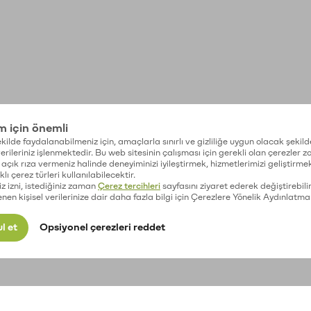
im için önemli
kilde faydalanabilmeniz için, amaçlarla sınırlı ve gizliliğe uygun olacak şekild
 verileriniz işlenmektedir. Bu web sitesinin çalışması için gerekli olan çerezler 
açık rıza vermeniz halinde deneyiminizi iyileştirmek, hizmetlerimizi geliştirmek
lı çerez türleri kullanılabilecektir.
iz izni, istediğiniz zaman
Çerez tercihleri
sayfasını ziyaret ederek değiştirebilir
enen kişisel verilerinize dair daha fazla bilgi için Çerezlere Yönelik Aydınlatma
l et
Opsiyonel çerezleri reddet