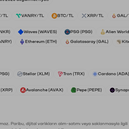
/TL
VANRY/TL
BTC/TL
XRP/TL
GAL/
ANKR)
Waves (WAVES)
PSG (PSG)
Alien Worl
ANRY)
Ethereum (ETH)
Galatasaray (GAL)
Kit
PSG)
Stellar (XLM)
Tron (TRX)
Cardano (ADA
 (XRP)
Avalanche (AVAX)
Pepe (PEPE)
Synaps
şımaz. Paribu, dijital varlıkların alım-satımı veya saklanmasıyla ilgi