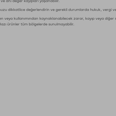
r ve ani değer kayıpları yaşanabilir.
nuzu dikkatlice değerlendirin ve gerekli durumlarda hukuk, vergi v
den veya kullanımından kaynaklanabilecek zarar, kayıp veya diğer 
Bazı ürünler tüm bölgelerde sunulmayabilir.