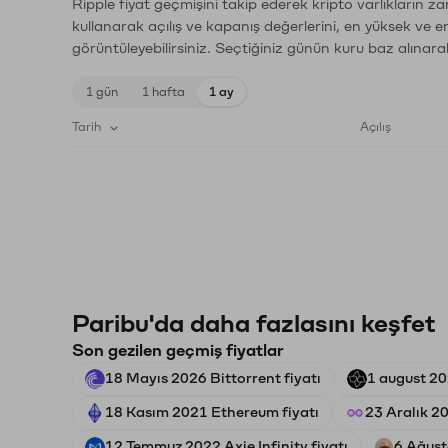
Ripple fiyat geçmişini takip ederek kripto varlıkların z
kullanarak açılış ve kapanış değerlerini, en yüksek ve e
görüntüleyebilirsiniz. Seçtiğiniz günün kuru baz alınarak
1 gün
1 hafta
1 ay
Tarih
Açılış
Paribu'da daha fazlasını keşfet
Son gezilen geçmiş fiyatlar
18 Mayıs 2026 Bittorrent fiyatı
1 august 20
18 Kasım 2021 Ethereum fiyatı
23 Aralık 20
12 Temmuz 2022 Axie Infinity fiyatı
6 Ağust