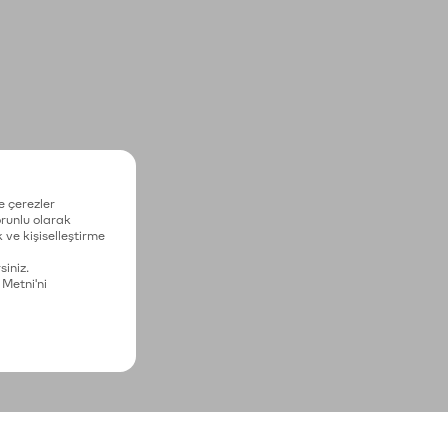
e çerezler
zorunlu olarak
 ve kişiselleştirme
siniz.
 Metni'ni