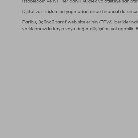
(stablecoin ve NFT'ler dahil), yüksek volatiliteye sahipti
Dijital varlık işlemleri yapmadan önce finansal durumu
Paribu, üçüncü taraf web sitelerinin (TPW) içeriklerin
varlıklarınızda kayıp veya değer düşüşüne yol açabilir. 