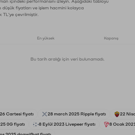
aman içindeki performansını izleyin. Aşağıdaki tabloyu
n düşük fiyatları ve işlem hacmini kolayca
 TL'ye çevrilmiştir.
En yüksek
Kapanış
Bu tarih aralığı için veri bulunamadı.
26 Cartesi fiyatı
28 march 2025 Ripple fiyatı
22 Nis
25 0G fiyatı
8 Eylül 2023 Livepeer fiyatı
8 Ocak 2021
os 2025 dogwifhat fiyatı