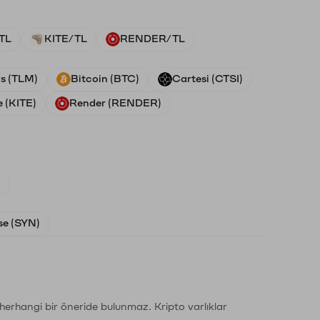
TL
KITE/TL
RENDER/TL
ds (TLM)
Bitcoin (BTC)
Cartesi (CTSI)
e (KITE)
Render (RENDER)
)
e (SYN)
li herhangi bir öneride bulunmaz. Kripto varlıklar