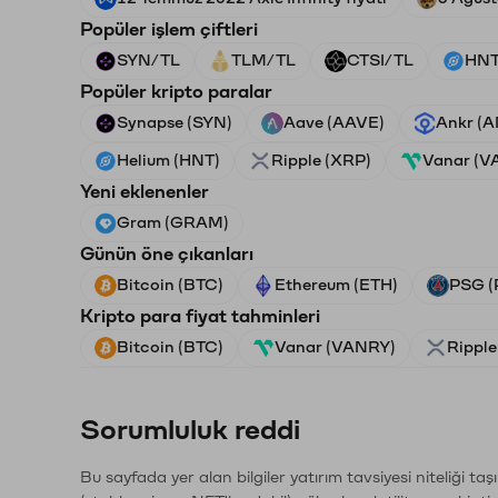
Popüler işlem çiftleri
SYN/TL
TLM/TL
CTSI/TL
HNT
Popüler kripto paralar
Synapse (SYN)
Aave (AAVE)
Ankr (
Helium (HNT)
Ripple (XRP)
Vanar (V
Yeni eklenenler
Gram (GRAM)
Günün öne çıkanları
Bitcoin (BTC)
Ethereum (ETH)
PSG (
Kripto para fiyat tahminleri
Bitcoin (BTC)
Vanar (VANRY)
Ripple
Sorumluluk reddi
Bu sayfada yer alan bilgiler yatırım tavsiyesi niteliği ta