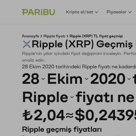
Kripto al/sat
Piyasalar
Anasayfa
Ripple fiyatı
Ripple (XRP) TL fiyat geçmişi
Ripple (XRP) Geçmiş 
Ripple'nin yıllar içindeki fiyat değişimini inceleyin. Pe
analiz edin.
28 Ekim 2020 tarihindeki Ripple fiyatı ne kadard
28
Ekim
2020
Ripple
fiyatı n
₺2,04
≈
$0,2439
Ripple geçmiş fiyatları