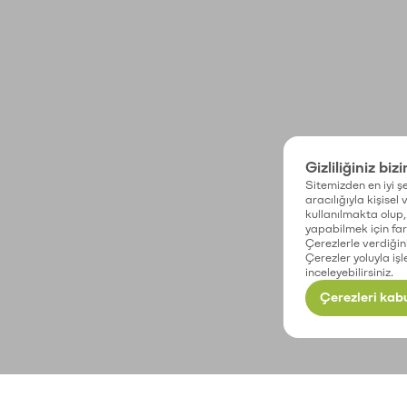
Gizliliğiniz biz
Sitemizden en iyi şe
aracılığıyla kişisel
kullanılmakta olup, 
yapabilmek için fark
Çerezlerle verdiğin
Çerezler yoluyla işl
inceleyebilirsiniz.
Çerezleri kabu