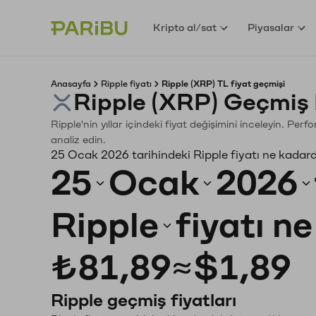
Kripto al/sat
Piyasalar
Anasayfa
Ripple fiyatı
Ripple (XRP) TL fiyat geçmişi
Ripple (XRP) Geçmiş 
Ripple'nin yıllar içindeki fiyat değişimini inceleyin. Pe
analiz edin.
25 Ocak 2026 tarihindeki Ripple fiyatı ne kadar
25
Ocak
2026
Ripple
fiyatı n
₺81,89
≈
$1,89
Ripple geçmiş fiyatları