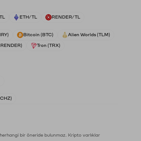
TL
ETH/TL
RENDER/TL
NRY)
Bitcoin (BTC)
Alien Worlds (TLM)
 (RENDER)
Tron (TRX)
)
 (CHZ)
li herhangi bir öneride bulunmaz. Kripto varlıklar