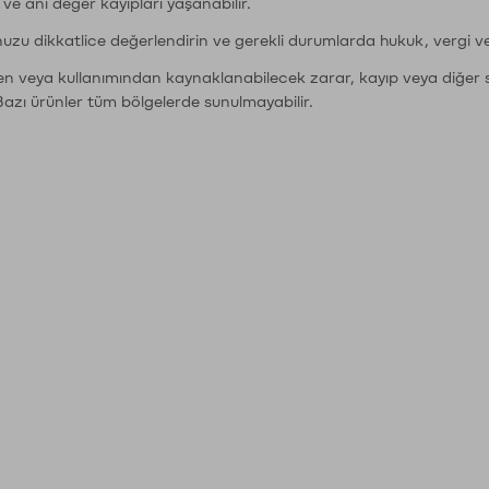
r ve ani değer kayıpları yaşanabilir.
nuzu dikkatlice değerlendirin ve gerekli durumlarda hukuk, vergi v
den veya kullanımından kaynaklanabilecek zarar, kayıp veya diğer 
Bazı ürünler tüm bölgelerde sunulmayabilir.