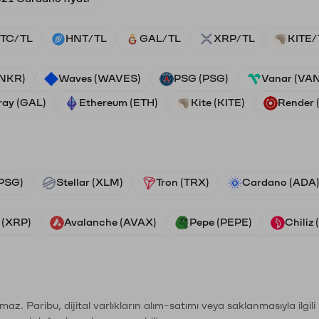
TC/TL
HNT/TL
GAL/TL
XRP/TL
KITE/
ANKR)
Waves (WAVES)
PSG (PSG)
Vanar (VA
ray (GAL)
Ethereum (ETH)
Kite (KITE)
Render
PSG)
Stellar (XLM)
Tron (TRX)
Cardano (ADA
 (XRP)
Avalanche (AVAX)
Pepe (PEPE)
Chiliz
şımaz. Paribu, dijital varlıkların alım-satımı veya saklanmasıyla ilgi