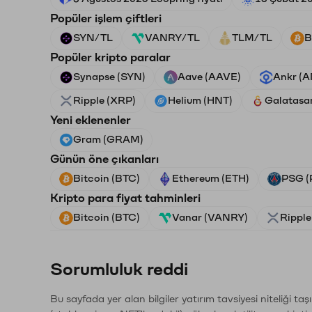
Popüler işlem çiftleri
SYN/TL
VANRY/TL
TLM/TL
B
Popüler kripto paralar
Synapse (SYN)
Aave (AAVE)
Ankr (
Ripple (XRP)
Helium (HNT)
Galatasa
Yeni eklenenler
Gram (GRAM)
Günün öne çıkanları
Bitcoin (BTC)
Ethereum (ETH)
PSG (
Kripto para fiyat tahminleri
Bitcoin (BTC)
Vanar (VANRY)
Ripple
Sorumluluk reddi
Bu sayfada yer alan bilgiler yatırım tavsiyesi niteliği ta