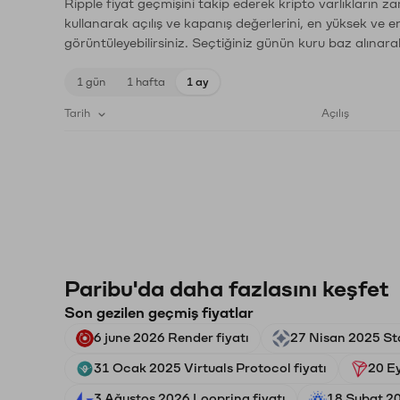
Ripple fiyat geçmişini takip ederek kripto varlıkların z
kullanarak açılış ve kapanış değerlerini, en yüksek ve e
görüntüleyebilirsiniz. Seçtiğiniz günün kuru baz alınarak
1 gün
1 hafta
1 ay
Tarih
Açılış
Paribu'da daha fazlasını keşfet
Son gezilen geçmiş fiyatlar
6 june 2026 Render fiyatı
27 Nisan 2025 Sta
31 Ocak 2025 Virtuals Protocol fiyatı
20 Ey
3 Ağustos 2026 Loopring fiyatı
18 Şubat 20