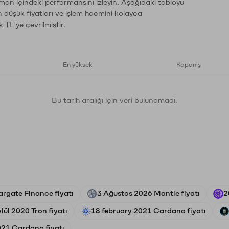
aman içindeki performansını izleyin. Aşağıdaki tabloyu
n düşük fiyatları ve işlem hacmini kolayca
 TL'ye çevrilmiştir.
En yüksek
Kapanış
Bu tarih aralığı için veri bulunamadı.
rgate Finance fiyatı
3 Ağustos 2026 Mantle fiyatı
2
lül 2020 Tron fiyatı
18 february 2021 Cardano fiyatı
21 Cardano fiyatı