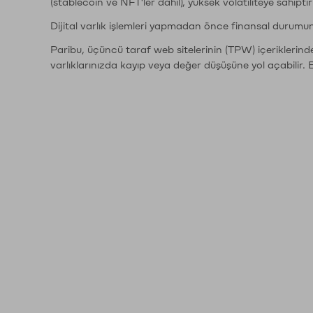
(stablecoin ve NFT'ler dahil), yüksek volatiliteye sahipti
Dijital varlık işlemleri yapmadan önce finansal durumu
Paribu, üçüncü taraf web sitelerinin (TPW) içeriklerin
varlıklarınızda kayıp veya değer düşüşüne yol açabilir. 