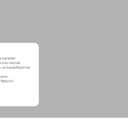
e çerezler
zorunlu olarak
 ve kişiselleştirme
siniz.
 Metni'ni