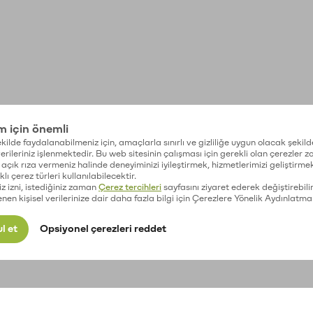
im için önemli
kilde faydalanabilmeniz için, amaçlarla sınırlı ve gizliliğe uygun olacak şekild
 verileriniz işlenmektedir. Bu web sitesinin çalışması için gerekli olan çerezler 
açık rıza vermeniz halinde deneyiminizi iyileştirmek, hizmetlerimizi geliştirmek
lı çerez türleri kullanılabilecektir.
iz izni, istediğiniz zaman
Çerez tercihleri
sayfasını ziyaret ederek değiştirebilir
enen kişisel verilerinize dair daha fazla bilgi için Çerezlere Yönelik Aydınlatma
l et
Opsiyonel çerezleri reddet