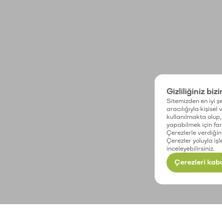
Gizliliğiniz biz
Sitemizden en iyi şe
aracılığıyla kişisel
kullanılmakta olup, 
yapabilmek için fark
Çerezlerle verdiğin
Çerezler yoluyla işl
inceleyebilirsiniz.
Çerezleri kabu