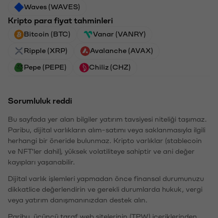
Waves (WAVES)
Kripto para fiyat tahminleri
Bitcoin (BTC)
Vanar (VANRY)
Ripple (XRP)
Avalanche (AVAX)
Pepe (PEPE)
Chiliz (CHZ)
Sorumluluk reddi
Bu sayfada yer alan bilgiler yatırım tavsiyesi niteliği taşımaz.
Paribu, dijital varlıkların alım-satımı veya saklanmasıyla ilgili
herhangi bir öneride bulunmaz. Kripto varlıklar (stablecoin
ve NFT'ler dahil), yüksek volatiliteye sahiptir ve ani değer
kayıpları yaşanabilir.
Dijital varlık işlemleri yapmadan önce finansal durumunuzu
dikkatlice değerlendirin ve gerekli durumlarda hukuk, vergi
veya yatırım danışmanınızdan destek alın.
Paribu, üçüncü taraf web sitelerinin (TPW) içeriklerinden