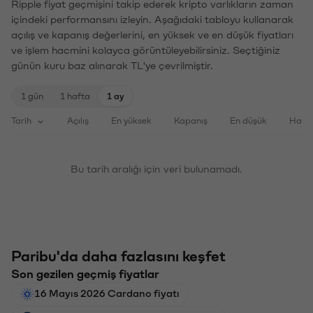
Ripple fiyat geçmişini takip ederek kripto varlıkların zaman
içindeki performansını izleyin. Aşağıdaki tabloyu kullanarak
açılış ve kapanış değerlerini, en yüksek ve en düşük fiyatları
ve işlem hacmini kolayca görüntüleyebilirsiniz. Seçtiğiniz
günün kuru baz alınarak TL'ye çevrilmiştir.
1 gün
1 hafta
1 ay
Tarih
Açılış
En yüksek
Kapanış
En düşük
Haci
Bu tarih aralığı için veri bulunamadı.
Paribu'da daha fazlasını keşfet
Son gezilen geçmiş fiyatlar
16 Mayıs 2026 Cardano fiyatı