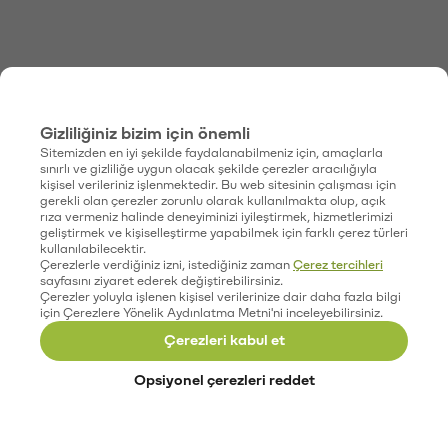
Gizliliğiniz bizim için önemli
Sitemizden en iyi şekilde faydalanabilmeniz için, amaçlarla
sınırlı ve gizliliğe uygun olacak şekilde çerezler aracılığıyla
kişisel verileriniz işlenmektedir. Bu web sitesinin çalışması için
gerekli olan çerezler zorunlu olarak kullanılmakta olup, açık
rıza vermeniz halinde deneyiminizi iyileştirmek, hizmetlerimizi
geliştirmek ve kişiselleştirme yapabilmek için farklı çerez türleri
kullanılabilecektir.
Çerezlerle verdiğiniz izni, istediğiniz zaman
Çerez tercihleri
sayfasını ziyaret ederek değiştirebilirsiniz.
Çerezler yoluyla işlenen kişisel verilerinize dair daha fazla bilgi
için Çerezlere Yönelik Aydınlatma Metni'ni inceleyebilirsiniz.
Çerezleri kabul et
Opsiyonel çerezleri reddet