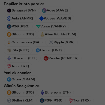
Popüler kripto paralar
Synapse (SYN)
Aave (AAVE)
Ankr (ANKR)
Waves (WAVES)
PSG (PSG)
Vanar (VANRY)
Bitcoin (BTC)
Alien Worlds (TLM)
Galatasaray (GAL)
Ripple (XRP)
Kite (KITE)
Helium (HNT)
Ethereum (ETH)
Render (RENDER)
Tron (TRX)
Yeni eklenenler
Gram (GRAM)
Günün öne çıkanları
Bitcoin (BTC)
Ethereum (ETH)
Stellar (XLM)
PSG (PSG)
Tron (TRX)