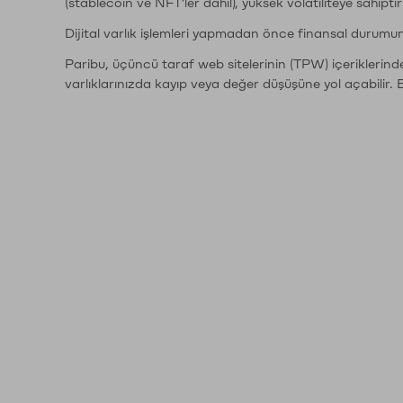
(stablecoin ve NFT'ler dahil), yüksek volatiliteye sahipti
Dijital varlık işlemleri yapmadan önce finansal durumu
Paribu, üçüncü taraf web sitelerinin (TPW) içeriklerin
varlıklarınızda kayıp veya değer düşüşüne yol açabilir. 