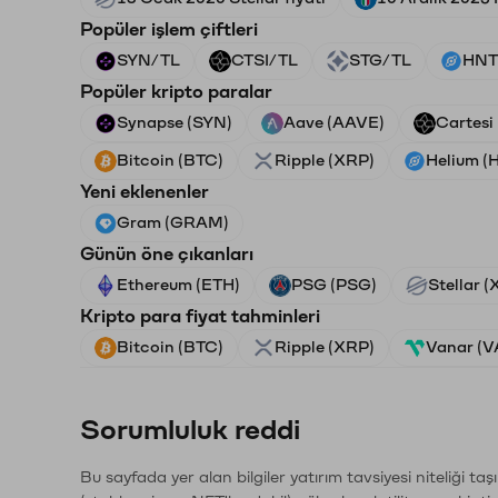
Popüler işlem çiftleri
SYN/TL
CTSI/TL
STG/TL
HNT
Popüler kripto paralar
Synapse (SYN)
Aave (AAVE)
Cartesi
Bitcoin (BTC)
Ripple (XRP)
Helium (
Yeni eklenenler
Gram (GRAM)
Günün öne çıkanları
Ethereum (ETH)
PSG (PSG)
Stellar 
Kripto para fiyat tahminleri
Bitcoin (BTC)
Ripple (XRP)
Vanar (
Sorumluluk reddi
Bu sayfada yer alan bilgiler yatırım tavsiyesi niteliği ta