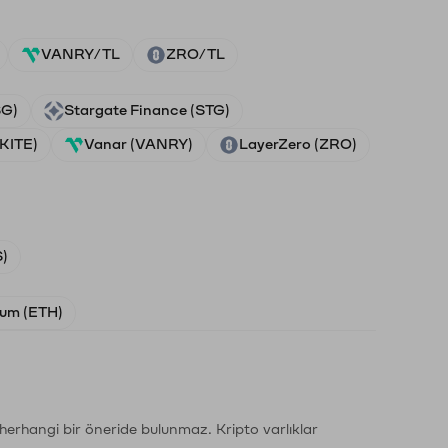
VANRY/TL
ZRO/TL
SG)
Stargate Finance (STG)
(KITE)
Vanar (VANRY)
LayerZero (ZRO)
)
um (ETH)
li herhangi bir öneride bulunmaz. Kripto varlıklar