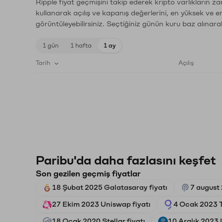
Ripple fiyat geçmişini takip ederek kripto varlıkların z
kullanarak açılış ve kapanış değerlerini, en yüksek ve e
görüntüleyebilirsiniz. Seçtiğiniz günün kuru baz alınarak
1 gün
1 hafta
1 ay
Tarih
Açılış
Paribu'da daha fazlasını keşfet
Son gezilen geçmiş fiyatlar
18 Şubat 2025 Galatasaray fiyatı
7 august
27 Ekim 2023 Uniswap fiyatı
4 Ocak 2023 T
18 Ocak 2020 Stellar fiyatı
10 Aralık 2023 I