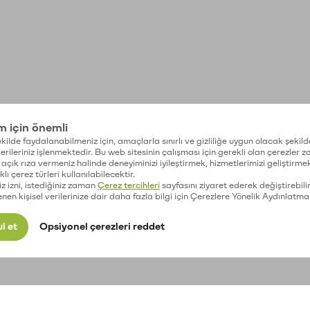
im için önemli
kilde faydalanabilmeniz için, amaçlarla sınırlı ve gizliliğe uygun olacak şekild
 verileriniz işlenmektedir. Bu web sitesinin çalışması için gerekli olan çerezler 
açık rıza vermeniz halinde deneyiminizi iyileştirmek, hizmetlerimizi geliştirmek
lı çerez türleri kullanılabilecektir.
iz izni, istediğiniz zaman
Çerez tercihleri
sayfasını ziyaret ederek değiştirebilir
enen kişisel verilerinize dair daha fazla bilgi için Çerezlere Yönelik Aydınlatma
l et
Opsiyonel çerezleri reddet