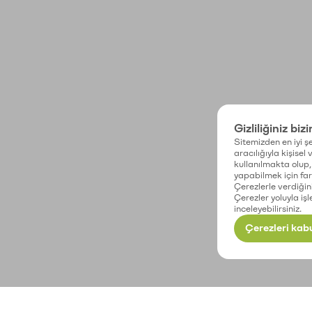
Gizliliğiniz biz
Sitemizden en iyi şe
aracılığıyla kişisel
kullanılmakta olup, 
yapabilmek için fark
Çerezlerle verdiğin
Çerezler yoluyla işl
inceleyebilirsiniz.
Çerezleri kabu