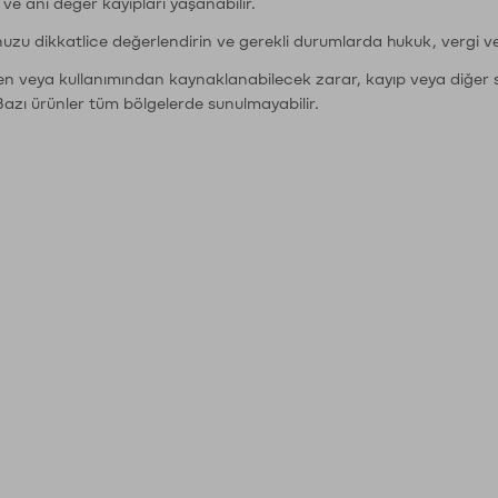
r ve ani değer kayıpları yaşanabilir.
nuzu dikkatlice değerlendirin ve gerekli durumlarda hukuk, vergi v
den veya kullanımından kaynaklanabilecek zarar, kayıp veya diğer 
Bazı ürünler tüm bölgelerde sunulmayabilir.