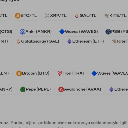
/TL
BTC/TL
XRP/TL
GAL/TL
KITE/TL
 (CTSI)
Ankr (ANKR)
Waves (WAVES)
PSG (P
HNT)
Galatasaray (GAL)
Ethereum (ETH)
Kite 
(XLM)
Bitcoin (BTC)
Tron (TRX)
Waves (WAVES
VANRY)
Pepe (PEPE)
Avalanche (AVAX)
Ethere
şımaz. Paribu, dijital varlıkların alım-satımı veya saklanmasıyla ilgi