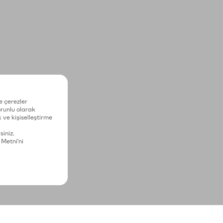
e çerezler
zorunlu olarak
 ve kişiselleştirme
siniz.
 Metni'ni