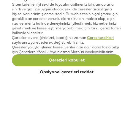
Sitemizden en iyi şekilde faydalanabilmeniz için, amaçlarla
sınırlı ve gizliliğe uygun olacak şekilde çerezler aracılığıyla
kişisel verileriniz işlenmektedir. Bu web sitesinin çalışması için
gerekli olan çerezler zorunlu olarak kullanılmakta olup, açık
rıza vermeniz halinde deneyiminizi iyileştirmek, hizmetlerimizi
geliştirmek ve kişiselleştirme yapabilmek için farklı çerez türleri
kullanılabilecektir.
Çerezlerle verdiğiniz izni, istediğiniz zaman
Çerez tercihleri
sayfasını ziyaret ederek değiştirebilirsiniz.
Çerezler yoluyla işlenen kişisel verilerinize dair daha fazla bilgi
için Çerezlere Yönelik Aydınlatma Metni'ni inceleyebilirsiniz.
Çerezleri kabul et
Opsiyonel çerezleri reddet
Paribu’yu keşfet
Eğitimler
Etkinlikler
Açık pozisyonlar