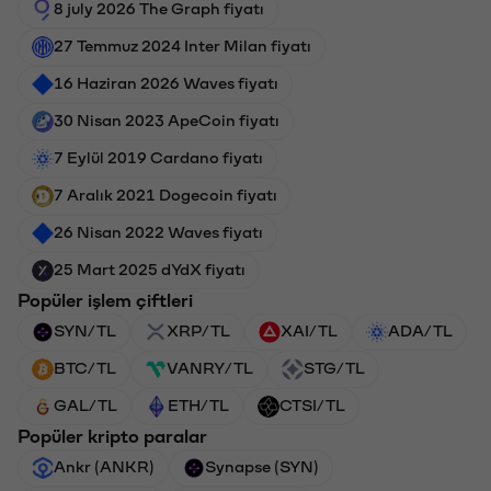
8 july 2026 The Graph fiyatı
27 Temmuz 2024 Inter Milan fiyatı
16 Haziran 2026 Waves fiyatı
30 Nisan 2023 ApeCoin fiyatı
7 Eylül 2019 Cardano fiyatı
7 Aralık 2021 Dogecoin fiyatı
26 Nisan 2022 Waves fiyatı
25 Mart 2025 dYdX fiyatı
Popüler işlem çiftleri
SYN/TL
XRP/TL
XAI/TL
ADA/TL
BTC/TL
VANRY/TL
STG/TL
GAL/TL
ETH/TL
CTSI/TL
Popüler kripto paralar
Ankr (ANKR)
Synapse (SYN)