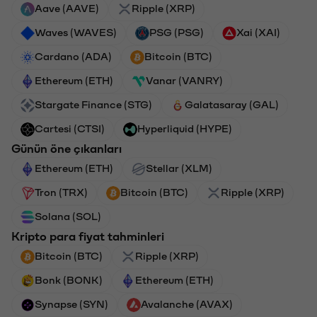
Aave (AAVE)
Ripple (XRP)
Waves (WAVES)
PSG (PSG)
Xai (XAI)
Cardano (ADA)
Bitcoin (BTC)
Ethereum (ETH)
Vanar (VANRY)
Stargate Finance (STG)
Galatasaray (GAL)
Cartesi (CTSI)
Hyperliquid (HYPE)
Günün öne çıkanları
Ethereum (ETH)
Stellar (XLM)
Tron (TRX)
Bitcoin (BTC)
Ripple (XRP)
Solana (SOL)
Kripto para fiyat tahminleri
Bitcoin (BTC)
Ripple (XRP)
Bonk (BONK)
Ethereum (ETH)
Synapse (SYN)
Avalanche (AVAX)