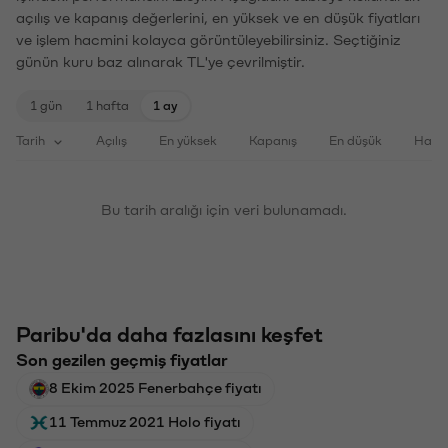
açılış ve kapanış değerlerini, en yüksek ve en düşük fiyatları
ve işlem hacmini kolayca görüntüleyebilirsiniz. Seçtiğiniz
günün kuru baz alınarak TL'ye çevrilmiştir.
1 gün
1 hafta
1 ay
Tarih
Açılış
En yüksek
Kapanış
En düşük
Haci
Bu tarih aralığı için veri bulunamadı.
Paribu'da daha fazlasını keşfet
Son gezilen geçmiş fiyatlar
8 Ekim 2025 Fenerbahçe fiyatı
11 Temmuz 2021 Holo fiyatı