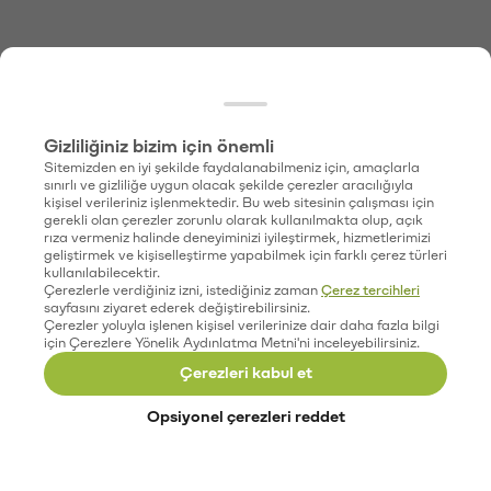
Gizliliğiniz bizim için önemli
Sitemizden en iyi şekilde faydalanabilmeniz için, amaçlarla
sınırlı ve gizliliğe uygun olacak şekilde çerezler aracılığıyla
kişisel verileriniz işlenmektedir. Bu web sitesinin çalışması için
gerekli olan çerezler zorunlu olarak kullanılmakta olup, açık
rıza vermeniz halinde deneyiminizi iyileştirmek, hizmetlerimizi
geliştirmek ve kişiselleştirme yapabilmek için farklı çerez türleri
kullanılabilecektir.
Çerezlerle verdiğiniz izni, istediğiniz zaman
Çerez tercihleri
sayfasını ziyaret ederek değiştirebilirsiniz.
Çerezler yoluyla işlenen kişisel verilerinize dair daha fazla bilgi
için Çerezlere Yönelik Aydınlatma Metni'ni inceleyebilirsiniz.
Çerezleri kabul et
Opsiyonel çerezleri reddet