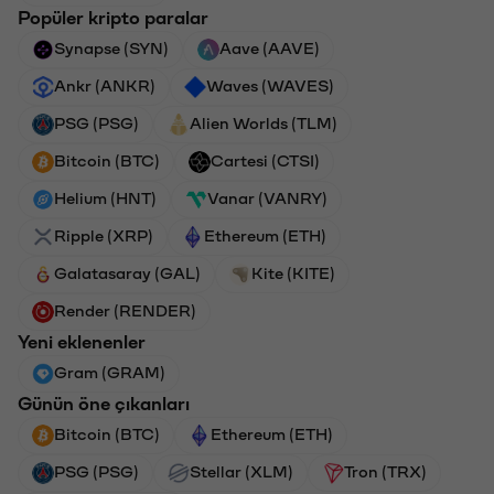
Popüler kripto paralar
Synapse (SYN)
Aave (AAVE)
Ankr (ANKR)
Waves (WAVES)
PSG (PSG)
Alien Worlds (TLM)
Bitcoin (BTC)
Cartesi (CTSI)
Helium (HNT)
Vanar (VANRY)
Ripple (XRP)
Ethereum (ETH)
Galatasaray (GAL)
Kite (KITE)
Render (RENDER)
Yeni eklenenler
Gram (GRAM)
Günün öne çıkanları
Bitcoin (BTC)
Ethereum (ETH)
PSG (PSG)
Stellar (XLM)
Tron (TRX)