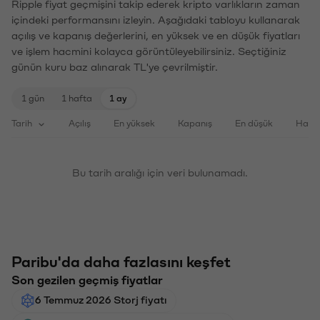
Ripple fiyat geçmişini takip ederek kripto varlıkların zaman
içindeki performansını izleyin. Aşağıdaki tabloyu kullanarak
açılış ve kapanış değerlerini, en yüksek ve en düşük fiyatları
ve işlem hacmini kolayca görüntüleyebilirsiniz. Seçtiğiniz
günün kuru baz alınarak TL'ye çevrilmiştir.
1 gün
1 hafta
1 ay
Tarih
Açılış
En yüksek
Kapanış
En düşük
Haci
Bu tarih aralığı için veri bulunamadı.
Paribu'da daha fazlasını keşfet
Son gezilen geçmiş fiyatlar
6 Temmuz 2026 Storj fiyatı