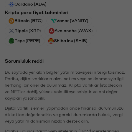
Cardano (ADA)
Kripto para fiyat tahminleri
Bitcoin (BTC)
Vanar (VANRY)
Ripple (XRP)
Avalanche (AVAX)
Pepe (PEPE)
Shiba Inu (SHIB)
Sorumluluk reddi
Bu sayfada yer alan bilgiler yatırım tavsiyesi niteliği taşımaz.
Paribu, dijital varlıkların alım-satımı veya saklanmasıyla ilgili
herhangi bir öneride bulunmaz. Kripto varlıklar (stablecoin
ve NFT'ler dahil), yüksek volatiliteye sahiptir ve ani değer
kayıpları yaşanabilir.
Dijital varlık işlemleri yapmadan önce finansal durumunuzu
dikkatlice değerlendirin ve gerekli durumlarda hukuk, vergi
veya yatırım danışmanınızdan destek alın.
Paribu, üçüncü taraf web sitelerinin (TPW) içeriklerinden