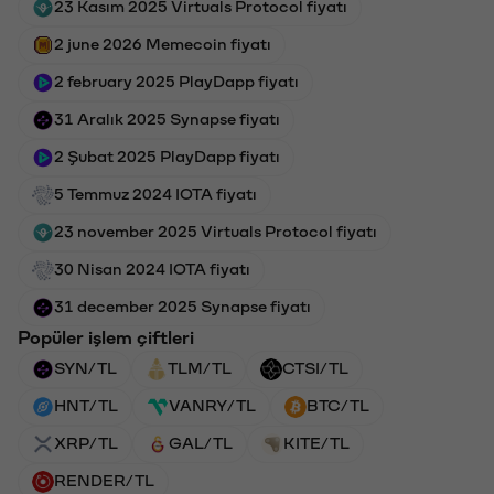
23 Kasım 2025 Virtuals Protocol fiyatı
2 june 2026 Memecoin fiyatı
2 february 2025 PlayDapp fiyatı
31 Aralık 2025 Synapse fiyatı
2 Şubat 2025 PlayDapp fiyatı
5 Temmuz 2024 IOTA fiyatı
23 november 2025 Virtuals Protocol fiyatı
30 Nisan 2024 IOTA fiyatı
31 december 2025 Synapse fiyatı
Popüler işlem çiftleri
SYN/TL
TLM/TL
CTSI/TL
HNT/TL
VANRY/TL
BTC/TL
XRP/TL
GAL/TL
KITE/TL
RENDER/TL