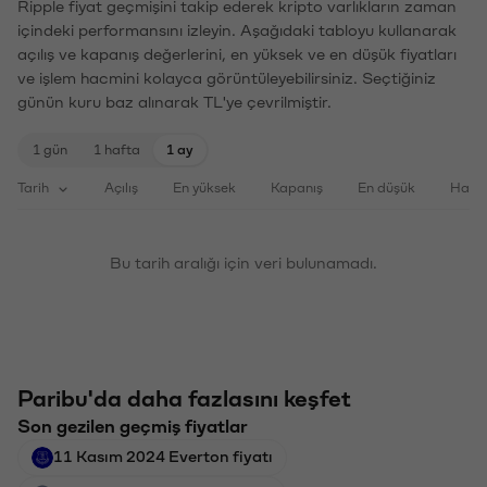
Ripple fiyat geçmişini takip ederek kripto varlıkların zaman
içindeki performansını izleyin. Aşağıdaki tabloyu kullanarak
açılış ve kapanış değerlerini, en yüksek ve en düşük fiyatları
ve işlem hacmini kolayca görüntüleyebilirsiniz. Seçtiğiniz
günün kuru baz alınarak TL'ye çevrilmiştir.
1 gün
1 hafta
1 ay
Tarih
Açılış
En yüksek
Kapanış
En düşük
Haci
Bu tarih aralığı için veri bulunamadı.
Paribu'da daha fazlasını keşfet
Son gezilen geçmiş fiyatlar
11 Kasım 2024 Everton fiyatı