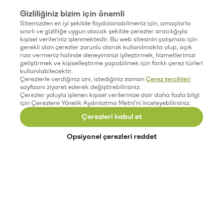
Gizliliğiniz bizim için önemli
Sitemizden en iyi şekilde faydalanabilmeniz için, amaçlarla
sınırlı ve gizliliğe uygun olacak şekilde çerezler aracılığıyla
kişisel verileriniz işlenmektedir. Bu web sitesinin çalışması için
gerekli olan çerezler zorunlu olarak kullanılmakta olup, açık
rıza vermeniz halinde deneyiminizi iyileştirmek, hizmetlerimizi
geliştirmek ve kişiselleştirme yapabilmek için farklı çerez türleri
kullanılabilecektir.
Çerezlerle verdiğiniz izni, istediğiniz zaman
Çerez tercihleri
sayfasını ziyaret ederek değiştirebilirsiniz.
Çerezler yoluyla işlenen kişisel verilerinize dair daha fazla bilgi
için Çerezlere Yönelik Aydınlatma Metni'ni inceleyebilirsiniz.
Çerezleri kabul et
Opsiyonel çerezleri reddet
Paribu’yu keşfet
Eğitimler