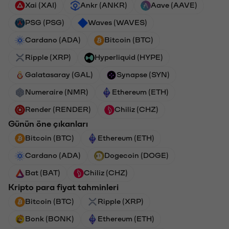
Xai (XAI)
Ankr (ANKR)
Aave (AAVE)
PSG (PSG)
Waves (WAVES)
Cardano (ADA)
Bitcoin (BTC)
Ripple (XRP)
Hyperliquid (HYPE)
Galatasaray (GAL)
Synapse (SYN)
Numeraire (NMR)
Ethereum (ETH)
Render (RENDER)
Chiliz (CHZ)
Günün öne çıkanları
Bitcoin (BTC)
Ethereum (ETH)
Cardano (ADA)
Dogecoin (DOGE)
Bat (BAT)
Chiliz (CHZ)
Kripto para fiyat tahminleri
Bitcoin (BTC)
Ripple (XRP)
Bonk (BONK)
Ethereum (ETH)