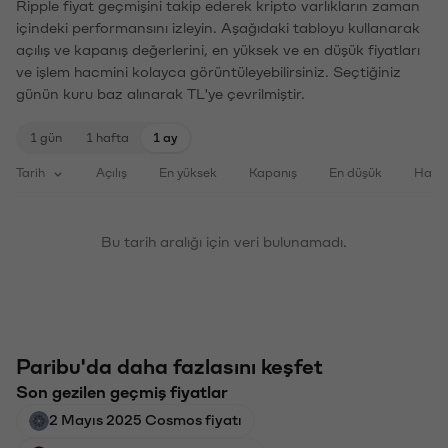
Ripple fiyat geçmişini takip ederek kripto varlıkların zaman
içindeki performansını izleyin. Aşağıdaki tabloyu kullanarak
açılış ve kapanış değerlerini, en yüksek ve en düşük fiyatları
ve işlem hacmini kolayca görüntüleyebilirsiniz. Seçtiğiniz
günün kuru baz alınarak TL'ye çevrilmiştir.
1 gün
1 hafta
1 ay
Tarih
Açılış
En yüksek
Kapanış
En düşük
Haci
Bu tarih aralığı için veri bulunamadı.
Paribu'da daha fazlasını keşfet
Son gezilen geçmiş fiyatlar
2 Mayıs 2025 Cosmos fiyatı