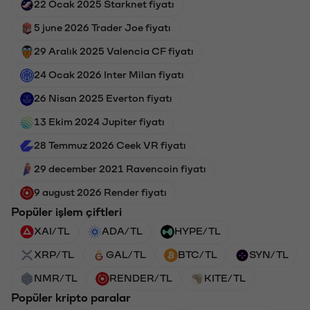
22 Ocak 2025 Starknet fiyatı
5 june 2026 Trader Joe fiyatı
29 Aralık 2025 Valencia CF fiyatı
24 Ocak 2026 Inter Milan fiyatı
26 Nisan 2025 Everton fiyatı
13 Ekim 2024 Jupiter fiyatı
28 Temmuz 2026 Ceek VR fiyatı
29 december 2021 Ravencoin fiyatı
9 august 2026 Render fiyatı
Popüler işlem çiftleri
XAI/TL
ADA/TL
HYPE/TL
XRP/TL
GAL/TL
BTC/TL
SYN/TL
NMR/TL
RENDER/TL
KITE/TL
Popüler kripto paralar