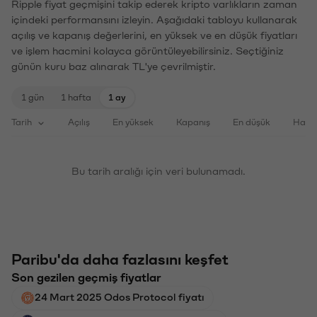
Ripple fiyat geçmişini takip ederek kripto varlıkların zaman
içindeki performansını izleyin. Aşağıdaki tabloyu kullanarak
açılış ve kapanış değerlerini, en yüksek ve en düşük fiyatları
ve işlem hacmini kolayca görüntüleyebilirsiniz. Seçtiğiniz
günün kuru baz alınarak TL'ye çevrilmiştir.
1 gün
1 hafta
1 ay
Tarih
Açılış
En yüksek
Kapanış
En düşük
Haci
Bu tarih aralığı için veri bulunamadı.
Paribu'da daha fazlasını keşfet
Son gezilen geçmiş fiyatlar
24 Mart 2025 Odos Protocol fiyatı