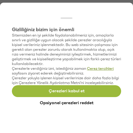
Gizliliğiniz bizim için önemli
Sitemizden en iyi şekilde faydalanabilmeniz için, amaçlarla
sınırlı ve gizliliğe uygun olacak şekilde çerezler aracılığıyla
kişisel verileriniz işlenmektedir. Bu web sitesinin çalışması için
gerekli olan çerezler zorunlu olarak kullanılmakta olup, açık
rıza vermeniz halinde deneyiminizi iyileştirmek, hizmetlerimizi
geliştirmek ve kişiselleştirme yapabilmek için farklı çerez türleri
kullanılabilecektir.
Çerezlerle verdiğiniz izni, istediğiniz zaman
Çerez tercihleri
sayfasını ziyaret ederek değiştirebilirsiniz.
Çerezler yoluyla işlenen kişisel verilerinize dair daha fazla bilgi
için Çerezlere Yönelik Aydınlatma Metni'ni inceleyebilirsiniz.
Çerezleri kabul et
Opsiyonel çerezleri reddet