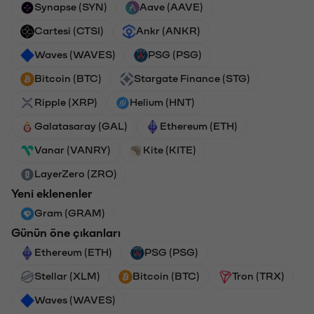
Synapse (SYN)
Aave (AAVE)
Cartesi (CTSI)
Ankr (ANKR)
Waves (WAVES)
PSG (PSG)
Bitcoin (BTC)
Stargate Finance (STG)
Ripple (XRP)
Helium (HNT)
Galatasaray (GAL)
Ethereum (ETH)
Vanar (VANRY)
Kite (KITE)
LayerZero (ZRO)
Yeni eklenenler
Gram (GRAM)
Günün öne çıkanları
Ethereum (ETH)
PSG (PSG)
Stellar (XLM)
Bitcoin (BTC)
Tron (TRX)
Waves (WAVES)