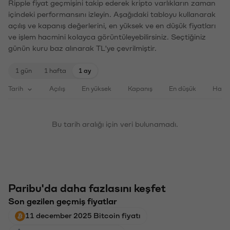
Ripple fiyat geçmişini takip ederek kripto varlıkların zaman
içindeki performansını izleyin. Aşağıdaki tabloyu kullanarak
açılış ve kapanış değerlerini, en yüksek ve en düşük fiyatları
ve işlem hacmini kolayca görüntüleyebilirsiniz. Seçtiğiniz
günün kuru baz alınarak TL'ye çevrilmiştir.
1 gün
1 hafta
1 ay
Tarih
Açılış
En yüksek
Kapanış
En düşük
Haci
Bu tarih aralığı için veri bulunamadı.
Paribu'da daha fazlasını keşfet
Son gezilen geçmiş fiyatlar
11 december 2025 Bitcoin fiyatı