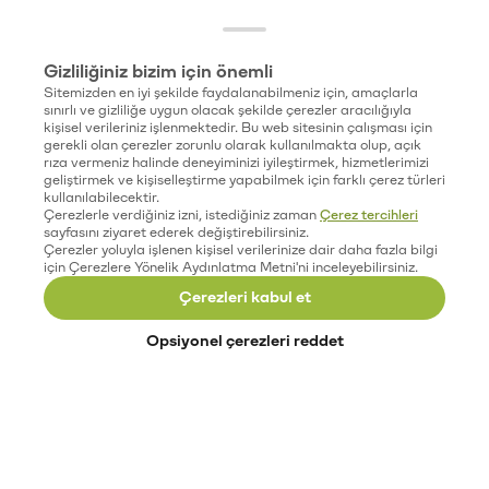
Gizliliğiniz bizim için önemli
Sitemizden en iyi şekilde faydalanabilmeniz için, amaçlarla
sınırlı ve gizliliğe uygun olacak şekilde çerezler aracılığıyla
kişisel verileriniz işlenmektedir. Bu web sitesinin çalışması için
gerekli olan çerezler zorunlu olarak kullanılmakta olup, açık
rıza vermeniz halinde deneyiminizi iyileştirmek, hizmetlerimizi
geliştirmek ve kişiselleştirme yapabilmek için farklı çerez türleri
kullanılabilecektir.
Çerezlerle verdiğiniz izni, istediğiniz zaman
Çerez tercihleri
sayfasını ziyaret ederek değiştirebilirsiniz.
Çerezler yoluyla işlenen kişisel verilerinize dair daha fazla bilgi
için Çerezlere Yönelik Aydınlatma Metni'ni inceleyebilirsiniz.
Çerezleri kabul et
Opsiyonel çerezleri reddet