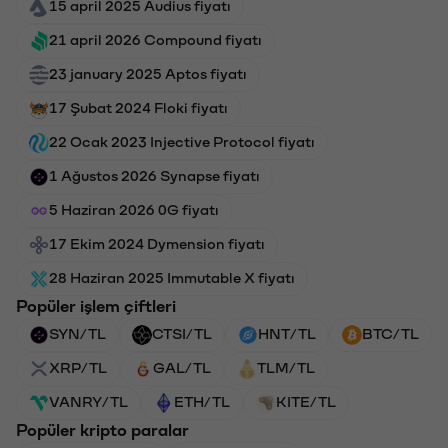
15 april 2025 Audius fiyatı
21 april 2026 Compound fiyatı
23 january 2025 Aptos fiyatı
17 Şubat 2024 Floki fiyatı
22 Ocak 2023 Injective Protocol fiyatı
1 Ağustos 2026 Synapse fiyatı
5 Haziran 2026 0G fiyatı
17 Ekim 2024 Dymension fiyatı
28 Haziran 2025 Immutable X fiyatı
Popüler işlem çiftleri
SYN/TL
CTSI/TL
HNT/TL
BTC/TL
XRP/TL
GAL/TL
TLM/TL
VANRY/TL
ETH/TL
KITE/TL
Popüler kripto paralar