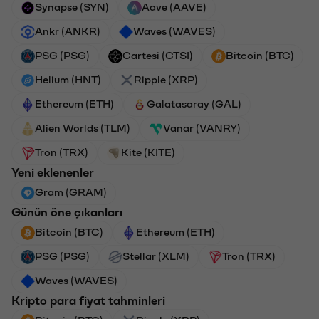
Synapse (SYN)
Aave (AAVE)
Ankr (ANKR)
Waves (WAVES)
PSG (PSG)
Cartesi (CTSI)
Bitcoin (BTC)
Helium (HNT)
Ripple (XRP)
Ethereum (ETH)
Galatasaray (GAL)
Alien Worlds (TLM)
Vanar (VANRY)
Tron (TRX)
Kite (KITE)
Yeni eklenenler
Gram (GRAM)
Günün öne çıkanları
Bitcoin (BTC)
Ethereum (ETH)
PSG (PSG)
Stellar (XLM)
Tron (TRX)
Waves (WAVES)
Kripto para fiyat tahminleri