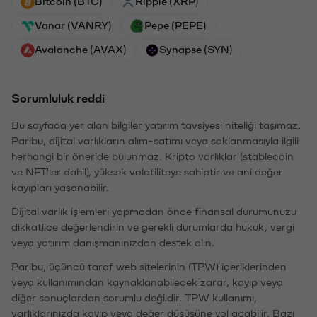
Bitcoin (BTC)
Ripple (XRP)
Vanar (VANRY)
Pepe (PEPE)
Avalanche (AVAX)
Synapse (SYN)
Sorumluluk reddi
Bu sayfada yer alan bilgiler yatırım tavsiyesi niteliği taşımaz.
Paribu, dijital varlıkların alım-satımı veya saklanmasıyla ilgili
herhangi bir öneride bulunmaz. Kripto varlıklar (stablecoin
ve NFT'ler dahil), yüksek volatiliteye sahiptir ve ani değer
kayıpları yaşanabilir.
Dijital varlık işlemleri yapmadan önce finansal durumunuzu
dikkatlice değerlendirin ve gerekli durumlarda hukuk, vergi
veya yatırım danışmanınızdan destek alın.
Paribu, üçüncü taraf web sitelerinin (TPW) içeriklerinden
veya kullanımından kaynaklanabilecek zarar, kayıp veya
diğer sonuçlardan sorumlu değildir. TPW kullanımı,
varlıklarınızda kayıp veya değer düşüşüne yol açabilir. Bazı