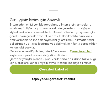
Gizliliğiniz bizim için önemli
Sitemizden en iyi şekilde faydalanabilmeniz için, amaçlarla
sınırlı ve gizliliğe uygun olacak şekilde çerezler aracılığıyla
kişisel verileriniz işlenmektedir. Bu web sitesinin çalışması için
gerekli olan çerezler zorunlu olarak kullanılmakta olup, açık
rıza vermeniz halinde deneyiminizi iyileştirmek, hizmetlerimizi
geliştirmek ve kişiselleştirme yapabilmek için farklı çerez türleri
kullanılabilecektir.
Çerezlerle verdiğiniz izni, istediğiniz zaman
Çerez tercihleri
sayfasını ziyaret ederek değiştirebilirsiniz.
Çerezler yoluyla işlenen kişisel verilerinize dair daha fazla bilgi
için Çerezlere Yönelik Aydınlatma Metni'ni inceleyebilirsiniz.
Çerezleri kabul et
Opsiyonel çerezleri reddet