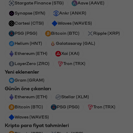
Stargate Finance (STG)
Aave (AAVE)
Synapse (SYN)
Ankr (ANKR)
Cartesi (CTSI)
Waves (WAVES)
PSG (PSG)
Bitcoin (BTC)
Ripple (XRP)
Helium (HNT)
Galatasaray (GAL)
Ethereum (ETH)
Xai (XAI)
LayerZero (ZRO)
Tron (TRX)
Yeni eklenenler
Gram (GRAM)
Günün öne çıkanları
Ethereum (ETH)
Stellar (XLM)
Bitcoin (BTC)
PSG (PSG)
Tron (TRX)
Waves (WAVES)
Kripto para fiyat tahminleri