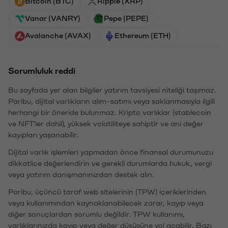
Bitcoin (BTC)
Ripple (XRP)
Vanar (VANRY)
Pepe (PEPE)
Avalanche (AVAX)
Ethereum (ETH)
Sorumluluk reddi
Bu sayfada yer alan bilgiler yatırım tavsiyesi niteliği taşımaz.
Paribu, dijital varlıkların alım-satımı veya saklanmasıyla ilgili
herhangi bir öneride bulunmaz. Kripto varlıklar (stablecoin
ve NFT'ler dahil), yüksek volatiliteye sahiptir ve ani değer
kayıpları yaşanabilir.
Dijital varlık işlemleri yapmadan önce finansal durumunuzu
dikkatlice değerlendirin ve gerekli durumlarda hukuk, vergi
veya yatırım danışmanınızdan destek alın.
Paribu, üçüncü taraf web sitelerinin (TPW) içeriklerinden
veya kullanımından kaynaklanabilecek zarar, kayıp veya
diğer sonuçlardan sorumlu değildir. TPW kullanımı,
varlıklarınızda kayıp veya değer düşüşüne yol açabilir. Bazı