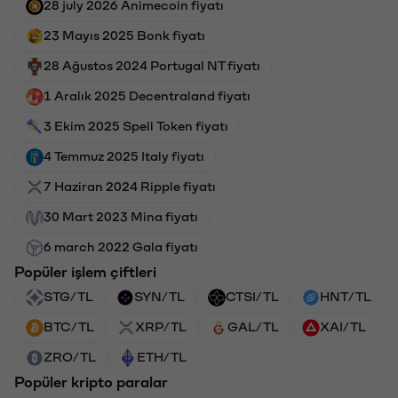
28 july 2026 Animecoin fiyatı
23 Mayıs 2025 Bonk fiyatı
28 Ağustos 2024 Portugal NT fiyatı
1 Aralık 2025 Decentraland fiyatı
3 Ekim 2025 Spell Token fiyatı
4 Temmuz 2025 Italy fiyatı
7 Haziran 2024 Ripple fiyatı
30 Mart 2023 Mina fiyatı
6 march 2022 Gala fiyatı
Popüler işlem çiftleri
STG/TL
SYN/TL
CTSI/TL
HNT/TL
BTC/TL
XRP/TL
GAL/TL
XAI/TL
ZRO/TL
ETH/TL
Popüler kripto paralar