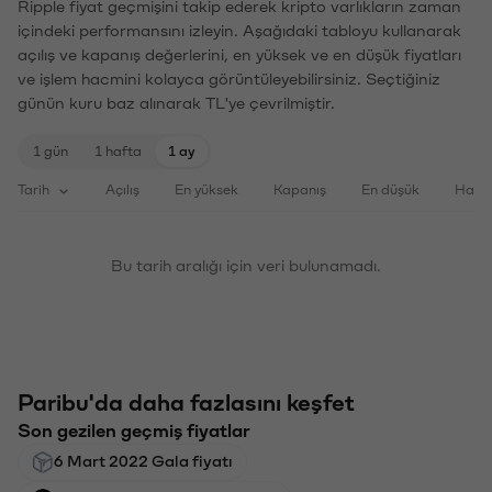
Ripple fiyat geçmişini takip ederek kripto varlıkların zaman
içindeki performansını izleyin. Aşağıdaki tabloyu kullanarak
açılış ve kapanış değerlerini, en yüksek ve en düşük fiyatları
ve işlem hacmini kolayca görüntüleyebilirsiniz. Seçtiğiniz
günün kuru baz alınarak TL'ye çevrilmiştir.
1 gün
1 hafta
1 ay
Tarih
Açılış
En yüksek
Kapanış
En düşük
Haci
Bu tarih aralığı için veri bulunamadı.
Paribu'da daha fazlasını keşfet
Son gezilen geçmiş fiyatlar
6 Mart 2022 Gala fiyatı