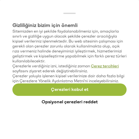
Gizliliğiniz bizim için önemli
Sitemizden en iyi şekilde faydalanabilmeniz için, amaçlarla
sınırlı ve gizliliğe uygun olacak şekilde çerezler aracılığıyla
kişisel verileriniz işlenmektedir. Bu web sitesinin çalışması için
gerekli olan çerezler zorunlu olarak kullanılmakta olup, açık
rıza vermeniz halinde deneyiminizi iyileştirmek, hizmetlerimizi
geliştirmek ve kişiselleştirme yapabilmek için farklı çerez türleri
kullanılabilecektir.
Çerezlerle verdiğiniz izni, istediğiniz zaman
Çerez tercihleri
sayfasını ziyaret ederek değiştirebilirsiniz.
Çerezler yoluyla işlenen kişisel verilerinize dair daha fazla bilgi
için Çerezlere Yönelik Aydınlatma Metni'ni inceleyebilirsiniz.
Çerezleri kabul et
Opsiyonel çerezleri reddet