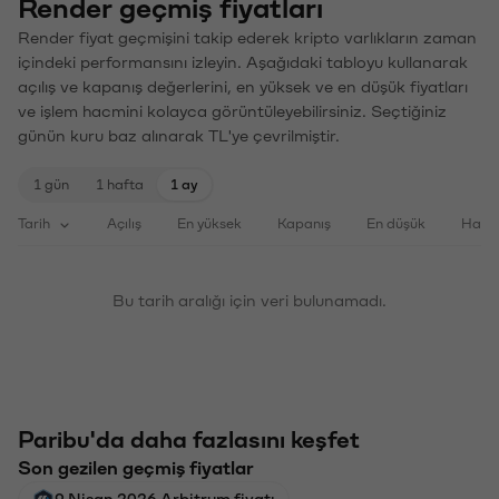
Render geçmiş fiyatları
Render fiyat geçmişini takip ederek kripto varlıkların zaman
içindeki performansını izleyin. Aşağıdaki tabloyu kullanarak
açılış ve kapanış değerlerini, en yüksek ve en düşük fiyatları
ve işlem hacmini kolayca görüntüleyebilirsiniz. Seçtiğiniz
günün kuru baz alınarak TL'ye çevrilmiştir.
1 gün
1 hafta
1 ay
Tarih
Açılış
En yüksek
Kapanış
En düşük
Haci
Bu tarih aralığı için veri bulunamadı.
Paribu'da daha fazlasını keşfet
Son gezilen geçmiş fiyatlar
9 Nisan 2026 Arbitrum fiyatı