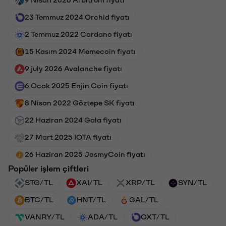
23 Temmuz 2024 Orchid fiyatı
2 Temmuz 2022 Cardano fiyatı
15 Kasım 2024 Memecoin fiyatı
9 july 2026 Avalanche fiyatı
6 Ocak 2025 Enjin Coin fiyatı
8 Nisan 2022 Göztepe SK fiyatı
22 Haziran 2024 Gala fiyatı
27 Mart 2025 IOTA fiyatı
26 Haziran 2025 JasmyCoin fiyatı
Popüler işlem çiftleri
STG/TL
XAI/TL
XRP/TL
SYN/TL
BTC/TL
HNT/TL
GAL/TL
VANRY/TL
ADA/TL
OXT/TL