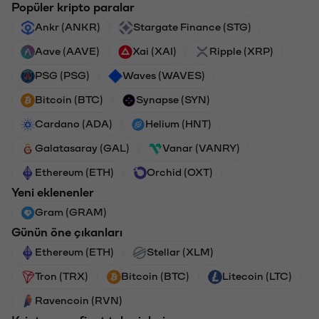
Popüler kripto paralar
Ankr (ANKR)
Stargate Finance (STG)
Aave (AAVE)
Xai (XAI)
Ripple (XRP)
PSG (PSG)
Waves (WAVES)
Bitcoin (BTC)
Synapse (SYN)
Cardano (ADA)
Helium (HNT)
Galatasaray (GAL)
Vanar (VANRY)
Ethereum (ETH)
Orchid (OXT)
Yeni eklenenler
Gram (GRAM)
Günün öne çıkanları
Ethereum (ETH)
Stellar (XLM)
Tron (TRX)
Bitcoin (BTC)
Litecoin (LTC)
Ravencoin (RVN)