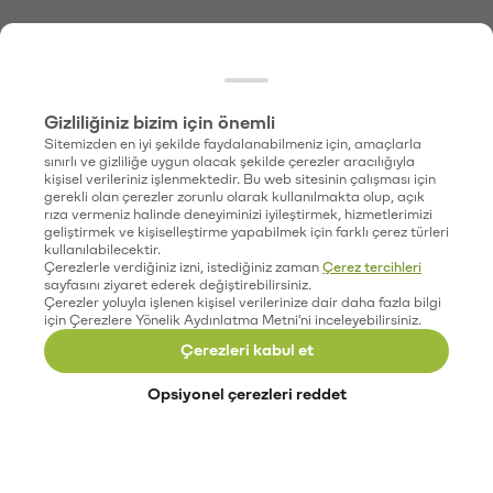
Gizliliğiniz bizim için önemli
Sitemizden en iyi şekilde faydalanabilmeniz için, amaçlarla
sınırlı ve gizliliğe uygun olacak şekilde çerezler aracılığıyla
kişisel verileriniz işlenmektedir. Bu web sitesinin çalışması için
gerekli olan çerezler zorunlu olarak kullanılmakta olup, açık
rıza vermeniz halinde deneyiminizi iyileştirmek, hizmetlerimizi
geliştirmek ve kişiselleştirme yapabilmek için farklı çerez türleri
kullanılabilecektir.
Çerezlerle verdiğiniz izni, istediğiniz zaman
Çerez tercihleri
sayfasını ziyaret ederek değiştirebilirsiniz.
Çerezler yoluyla işlenen kişisel verilerinize dair daha fazla bilgi
için Çerezlere Yönelik Aydınlatma Metni'ni inceleyebilirsiniz.
Çerezleri kabul et
Opsiyonel çerezleri reddet