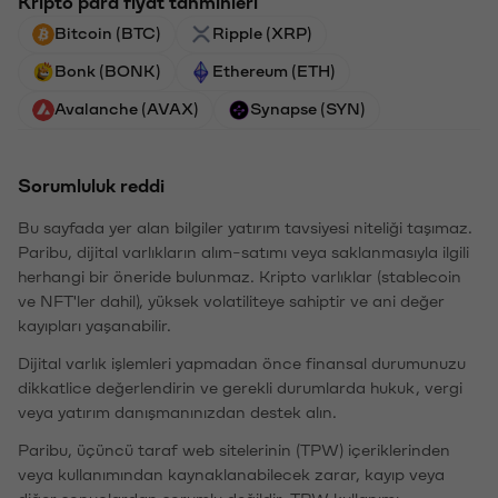
Kripto para fiyat tahminleri
Bitcoin (BTC)
Ripple (XRP)
Bonk (BONK)
Ethereum (ETH)
Avalanche (AVAX)
Synapse (SYN)
Sorumluluk reddi
Bu sayfada yer alan bilgiler yatırım tavsiyesi niteliği taşımaz.
Paribu, dijital varlıkların alım-satımı veya saklanmasıyla ilgili
herhangi bir öneride bulunmaz. Kripto varlıklar (stablecoin
ve NFT'ler dahil), yüksek volatiliteye sahiptir ve ani değer
kayıpları yaşanabilir.
Dijital varlık işlemleri yapmadan önce finansal durumunuzu
dikkatlice değerlendirin ve gerekli durumlarda hukuk, vergi
veya yatırım danışmanınızdan destek alın.
Paribu, üçüncü taraf web sitelerinin (TPW) içeriklerinden
veya kullanımından kaynaklanabilecek zarar, kayıp veya
diğer sonuçlardan sorumlu değildir. TPW kullanımı,