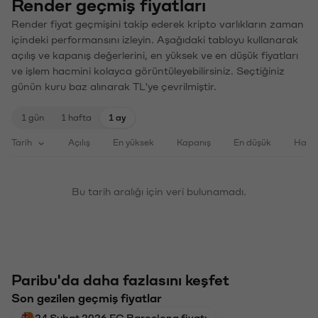
Render geçmiş fiyatları
Render fiyat geçmişini takip ederek kripto varlıkların zaman
içindeki performansını izleyin. Aşağıdaki tabloyu kullanarak
açılış ve kapanış değerlerini, en yüksek ve en düşük fiyatları
ve işlem hacmini kolayca görüntüleyebilirsiniz. Seçtiğiniz
günün kuru baz alınarak TL'ye çevrilmiştir.
1 gün
1 hafta
1 ay
Tarih
Açılış
En yüksek
Kapanış
En düşük
Haci
Bu tarih aralığı için veri bulunamadı.
Paribu'da daha fazlasını keşfet
Son gezilen geçmiş fiyatlar