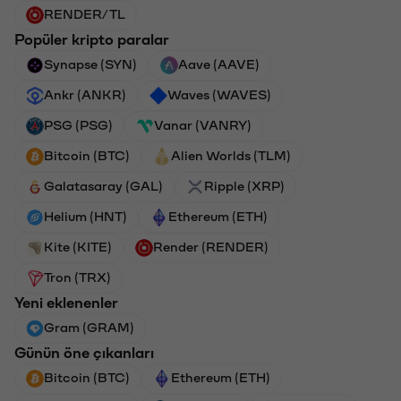
RENDER/TL
Popüler kripto paralar
Synapse (SYN)
Aave (AAVE)
Ankr (ANKR)
Waves (WAVES)
PSG (PSG)
Vanar (VANRY)
Bitcoin (BTC)
Alien Worlds (TLM)
Galatasaray (GAL)
Ripple (XRP)
Helium (HNT)
Ethereum (ETH)
Kite (KITE)
Render (RENDER)
Tron (TRX)
Yeni eklenenler
Gram (GRAM)
Günün öne çıkanları
Bitcoin (BTC)
Ethereum (ETH)