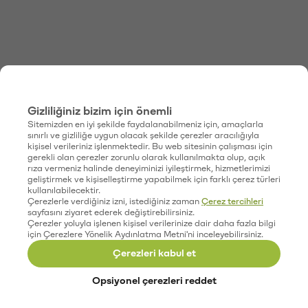
Gizliliğiniz bizim için önemli
Sitemizden en iyi şekilde faydalanabilmeniz için, amaçlarla
sınırlı ve gizliliğe uygun olacak şekilde çerezler aracılığıyla
kişisel verileriniz işlenmektedir. Bu web sitesinin çalışması için
gerekli olan çerezler zorunlu olarak kullanılmakta olup, açık
rıza vermeniz halinde deneyiminizi iyileştirmek, hizmetlerimizi
geliştirmek ve kişiselleştirme yapabilmek için farklı çerez türleri
kullanılabilecektir.
Çerezlerle verdiğiniz izni, istediğiniz zaman
Çerez tercihleri
sayfasını ziyaret ederek değiştirebilirsiniz.
Çerezler yoluyla işlenen kişisel verilerinize dair daha fazla bilgi
için Çerezlere Yönelik Aydınlatma Metni'ni inceleyebilirsiniz.
Çerezleri kabul et
Opsiyonel çerezleri reddet