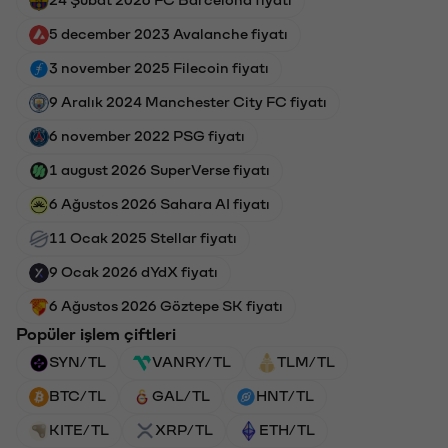
24 Şubat 2026 FC Barcelona fiyatı
5 december 2023 Avalanche fiyatı
3 november 2025 Filecoin fiyatı
9 Aralık 2024 Manchester City FC fiyatı
6 november 2022 PSG fiyatı
1 august 2026 SuperVerse fiyatı
6 Ağustos 2026 Sahara AI fiyatı
11 Ocak 2025 Stellar fiyatı
9 Ocak 2026 dYdX fiyatı
6 Ağustos 2026 Göztepe SK fiyatı
Popüler işlem çiftleri
SYN/TL
VANRY/TL
TLM/TL
BTC/TL
GAL/TL
HNT/TL
KITE/TL
XRP/TL
ETH/TL