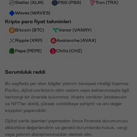
Stellar (XLM)
PSG (PSG)
Tron (TRX)
Waves (WAVES)
Kripto para fiyat tahminleri
Bitcoin (BTC)
Vanar (VANRY)
Ripple (XRP)
Avalanche (AVAX)
Pepe (PEPE)
Chiliz (CHZ)
Sorumluluk reddi
Bu sayfada yer alan bilgiler yatırım tavsiyesi niteliği taşımaz.
Paribu, dijital varlıkların alım-satımı veya saklanmasıyla ilgili
herhangi bir öneride bulunmaz. Kripto varlıklar (stablecoin
ve NFT'ler dahil), yüksek volatiliteye sahiptir ve ani değer
kayıpları yaşanabilir.
Dijital varlık işlemleri yapmadan önce finansal durumunuzu
dikkatlice değerlendirin ve gerekli durumlarda hukuk, vergi
veya yatırım danışmanınızdan destek alın.