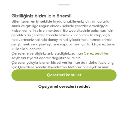
Gizliliğiniz bizim için önemli
Sitemizden en iyi şekilde faydalanabilmeniz için, amaçlarla
sınırlı ve gizliliğe uygun olacak şekilde çerezler aracılığıyla
kişisel verileriniz işlenmektedir. Bu web sitesinin çalışması için
gerekli olan çerezler zorunlu olarak kullanılmakta olup, açık
rıza vermeniz halinde deneyiminizi iyileştirmek, hizmetlerimizi
geliştirmek ve kişiselleştirme yapabilmek için farklı çerez türleri
kullanılabilecektir.
Çerezlerle verdiğiniz izni, istediğiniz zaman
Çerez tercihleri
sayfasını ziyaret ederek değiştirebilirsiniz.
Çerezler yoluyla işlenen kişisel verilerinize dair daha fazla bilgi
için Çerezlere Yönelik Aydınlatma Metni'ni inceleyebilirsiniz.
Çerezleri kabul et
Opsiyonel çerezleri reddet
Paribu’yu keşfet