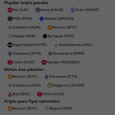
Popüler kripto paralar
Xai (XAI)
Aave (AAVE)
Ankr (ANKR)
PSG (PSG)
Waves (WAVES)
Cardano (ADA)
Bitcoin (BTC)
Ripple (XRP)
Synapse (SYN)
Hyperliquid (HYPE)
Galatasaray (GAL)
Ethereum (ETH)
Numeraire (NMR)
Chiliz (CHZ)
Render (RENDER)
Günün öne çıkanları
Bitcoin (BTC)
Ethereum (ETH)
Cardano (ADA)
Dogecoin (DOGE)
Bat (BAT)
Chiliz (CHZ)
Kripto para fiyat tahminleri
Bitcoin (BTC)
Ripple (XRP)