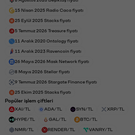
15 Nisan 2025 Radio Caca fiyatı
25 Eylül 2025 Stacks fiyatı
5 Temmuz 2026 Treasure fiyatı
11 Aralık 2020 Ontology fiyatı
11 Aralık 2023 Ravencoin fiyatı
26 Mayıs 2026 Mask Network fiyatı
8 Mayıs 2026 Stellar fiyatı
9 Temmuz 2026 Stargate Finance fiyatı
25 Ekim 2025 Stacks fiyatı
Popüler işlem çiftleri
XAI/TL
ADA/TL
SYN/TL
XRP/TL
HYPE/TL
GAL/TL
BTC/TL
NMR/TL
RENDER/TL
VANRY/TL