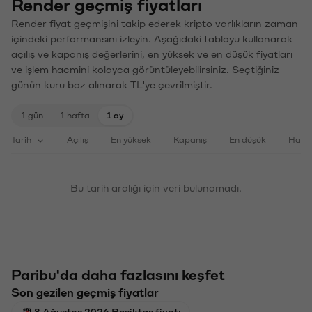
Render geçmiş fiyatları
Render fiyat geçmişini takip ederek kripto varlıkların zaman
içindeki performansını izleyin. Aşağıdaki tabloyu kullanarak
açılış ve kapanış değerlerini, en yüksek ve en düşük fiyatları
ve işlem hacmini kolayca görüntüleyebilirsiniz. Seçtiğiniz
günün kuru baz alınarak TL'ye çevrilmiştir.
1 gün
1 hafta
1 ay
Tarih
Açılış
En yüksek
Kapanış
En düşük
Haci
Bu tarih aralığı için veri bulunamadı.
Paribu'da daha fazlasını keşfet
Son gezilen geçmiş fiyatlar
8 Ağustos 2026 Beşiktaş fiyatı