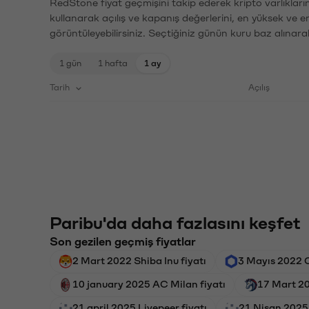
RedStone fiyat geçmişini takip ederek kripto varlıkları
kullanarak açılış ve kapanış değerlerini, en yüksek ve e
görüntüleyebilirsiniz. Seçtiğiniz günün kuru baz alınarak
1 gün
1 hafta
1 ay
Tarih
Açılış
Paribu'da daha fazlasını keşfet
Son gezilen geçmiş fiyatlar
2 Mart 2022 Shiba Inu fiyatı
3 Mayıs 2022 C
10 january 2025 AC Milan fiyatı
17 Mart 20
21 april 2025 Livepeer fiyatı
21 Nisan 2025 