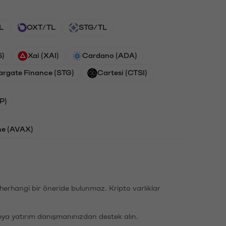
L
OXT/TL
STG/TL
S)
Xai (XAI)
Cardano (ADA)
argate Finance (STG)
Cartesi (CTSI)
P)
he (AVAX)
li herhangi bir öneride bulunmaz. Kripto varlıklar
eya yatırım danışmanınızdan destek alın.