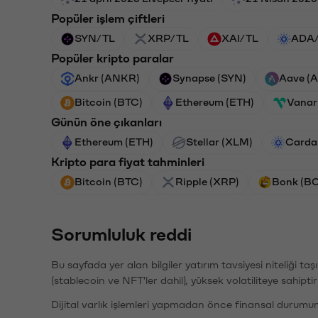
Popüler işlem çiftleri
SYN/TL
XRP/TL
XAI/TL
ADA
Popüler kripto paralar
Ankr (ANKR)
Synapse (SYN)
Aave (
Bitcoin (BTC)
Ethereum (ETH)
Vanar
Günün öne çıkanları
Ethereum (ETH)
Stellar (XLM)
Carda
Kripto para fiyat tahminleri
Bitcoin (BTC)
Ripple (XRP)
Bonk (B
Sorumluluk reddi
Bu sayfada yer alan bilgiler yatırım tavsiyesi niteliği ta
(stablecoin ve NFT'ler dahil), yüksek volatiliteye sahipti
Dijital varlık işlemleri yapmadan önce finansal durumu