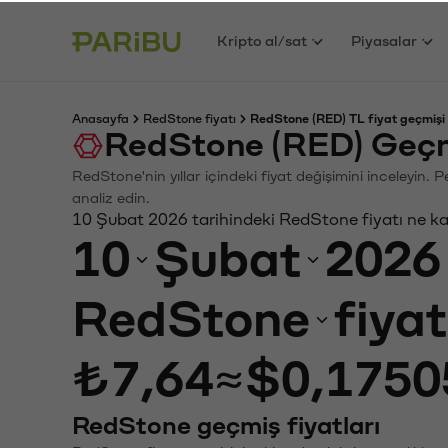
Kripto al/sat
Piyasalar
Anasayfa
RedStone fiyatı
RedStone (RED) TL fiyat geçmişi
RedStone (RED) Geçm
RedStone'nin yıllar içindeki fiyat değişimini inceleyin.
analiz edin.
10 Şubat 2026 tarihindeki RedStone fiyatı ne k
10
Şubat
2026
RedStone
fiya
₺7,64
≈
$0,1750
RedStone geçmiş fiyatları