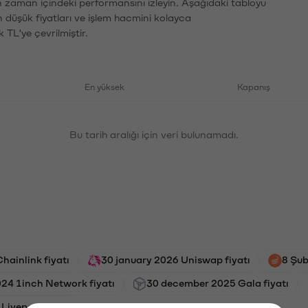
n zaman içindeki performansını izleyin. Aşağıdaki tabloyu
n düşük fiyatları ve işlem hacmini kolayca
 TL'ye çevrilmiştir.
En yüksek
Kapanış
Bu tarih aralığı için veri bulunamadı.
hainlink fiyatı
30 january 2026 Uniswap fiyatı
8 Şub
24 1inch Network fiyatı
30 december 2025 Gala fiyatı
Livepeer fiyatı