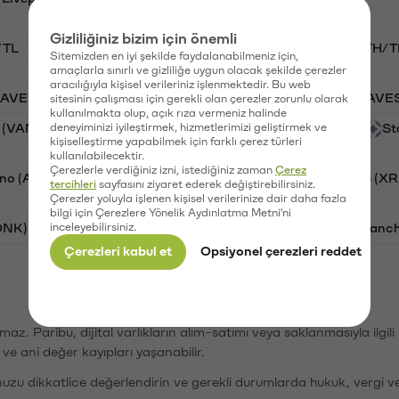
Gizliliğiniz bizim için önemli
/TL
BTC/TL
VANRY/TL
GAL/TL
ETH/T
Sitemizden en iyi şekilde faydalanabilmeniz için,
amaçlarla sınırlı ve gizliliğe uygun olacak şekilde çerezler
aracılığıyla kişisel verileriniz işlenmektedir. Bu web
AAVE)
Ripple (XRP)
PSG (PSG)
Waves (WAVE
sitesinin çalışması için gerekli olan çerezler zorunlu olarak
kullanılmakta olup, açık rıza vermeniz halinde
 (VANRY)
deneyiminizi iyileştirmek, hizmetlerimizi geliştirmek ve
Galatasaray (GAL)
Orchid (OXT)
St
kişiselleştirme yapabilmek için farklı çerez türleri
kullanılabilecektir.
Çerezlerle verdiğiniz izni, istediğiniz zaman
Çerez
no (ADA)
Tron (TRX)
Bitcoin (BTC)
Ripple (XR
tercihleri
sayfasını ziyaret ederek değiştirebilirsiniz.
Çerezler yoluyla işlenen kişisel verilerinize dair daha fazla
bilgi için Çerezlere Yönelik Aydınlatma Metni'ni
ONK)
inceleyebilirsiniz.
Ethereum (ETH)
Synapse (SYN)
Avalanc
Çerezleri kabul et
Opsiyonel çerezleri reddet
şımaz. Paribu, dijital varlıkların alım-satımı veya saklanmasıyla ilgi
r ve ani değer kayıpları yaşanabilir.
nuzu dikkatlice değerlendirin ve gerekli durumlarda hukuk, vergi v