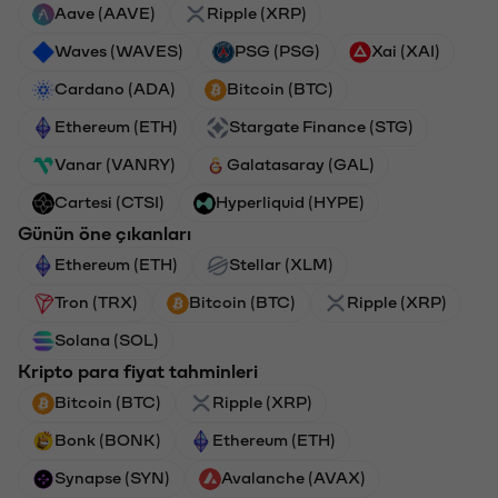
Aave (AAVE)
Ripple (XRP)
Waves (WAVES)
PSG (PSG)
Xai (XAI)
Cardano (ADA)
Bitcoin (BTC)
Ethereum (ETH)
Stargate Finance (STG)
Vanar (VANRY)
Galatasaray (GAL)
Cartesi (CTSI)
Hyperliquid (HYPE)
Günün öne çıkanları
Ethereum (ETH)
Stellar (XLM)
Tron (TRX)
Bitcoin (BTC)
Ripple (XRP)
Solana (SOL)
Kripto para fiyat tahminleri
Bitcoin (BTC)
Ripple (XRP)
Bonk (BONK)
Ethereum (ETH)
Synapse (SYN)
Avalanche (AVAX)