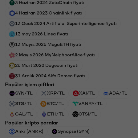
3 Haziran 2024 ZetaChain fiyatı
4 Haziran 2023 Chainlink fiyatı
13 Ocak 2024 Artificial Superintelligence fiyatı
13 may 2026 Linea fiyatı
13 Mayıs 2026 MegaETH fiyatı
2 Mayıs 2026 MyNeighborAlice fiyatı
26 Mart 2020 Dogecoin fiyatı
31 Aralık 2024 Alfa Romeo fiyatı
Popüler işlem çiftleri
SYN/TL
XRP/TL
XAI/TL
ADA/TL
STG/TL
BTC/TL
VANRY/TL
GAL/TL
ETH/TL
CTSI/TL
Popüler kripto paralar
Ankr (ANKR)
Synapse (SYN)