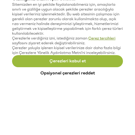
Sitemizden en iyi şekilde faydalanabilmeniz için, amaçlarla
sınırlı ve gizliliğe uygun olacak şekilde çerezler aracılığıyla
kişisel verileriniz işlenmektedir. Bu web sitesinin çalışması için
gerekli olan çerezler zorunlu olarak kullanılmakta olup, açık
rıza vermeniz halinde deneyiminizi iyileştirmek, hizmetlerimizi
geliştirmek ve kişiselleştirme yapabilmek için farklı çerez türleri
kullanılabilecektir.
Çerezlerle verdiğiniz izni, istediğiniz zaman
Çerez tercihleri
sayfasını ziyaret ederek değiştirebilirsiniz.
Çerezler yoluyla işlenen kişisel verilerinize dair daha fazla bilgi
için Çerezlere Yönelik Aydınlatma Metni'ni inceleyebilirsiniz.
Çerezleri kabul et
Opsiyonel çerezleri reddet
Paribu’yu keşfet
Eğitimler
Etkinlikler
Açık pozisyonlar