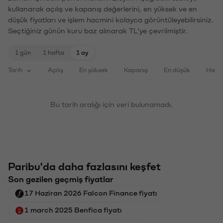
kullanarak açılış ve kapanış değerlerini, en yüksek ve en
düşük fiyatları ve işlem hacmini kolayca görüntüleyebilirsiniz.
Seçtiğiniz günün kuru baz alınarak TL'ye çevrilmiştir.
1 gün
1 hafta
1 ay
Tarih
Açılış
En yüksek
Kapanış
En düşük
Haci
Bu tarih aralığı için veri bulunamadı.
Paribu'da daha fazlasını keşfet
Son gezilen geçmiş fiyatlar
17 Haziran 2026 Falcon Finance fiyatı
1 march 2025 Benfica fiyatı