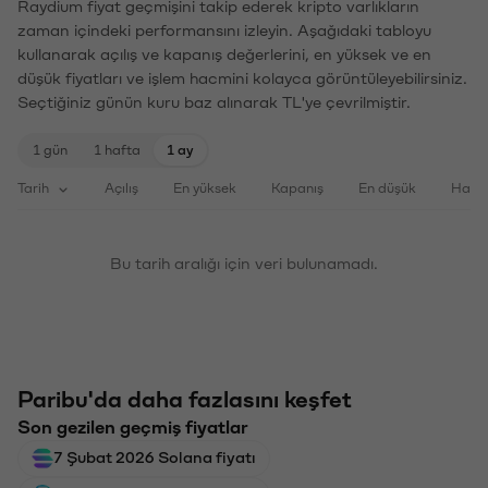
Raydium fiyat geçmişini takip ederek kripto varlıkların
zaman içindeki performansını izleyin. Aşağıdaki tabloyu
kullanarak açılış ve kapanış değerlerini, en yüksek ve en
düşük fiyatları ve işlem hacmini kolayca görüntüleyebilirsiniz.
Seçtiğiniz günün kuru baz alınarak TL'ye çevrilmiştir.
1 gün
1 hafta
1 ay
Tarih
Açılış
En yüksek
Kapanış
En düşük
Haci
Bu tarih aralığı için veri bulunamadı.
Paribu'da daha fazlasını keşfet
Son gezilen geçmiş fiyatlar
7 Şubat 2026 Solana fiyatı