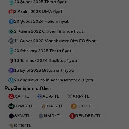
20 Şubat 2025 Theta fiyatı
8 Aralık 2023 UMA fiyatı
20 Şubat 2024 Helium fiyatı
2 Kasım 2022 Clover Finance fiyatı
11 Şubat 2022 Manchester City FC fiyatı
20 february 2025 Theta fiyatı
13 Temmuz 2024 Beşiktaş fiyatı
13 Eylül 2023 Bittorrent fiyatı
20 august 2023 Injective Protocol fiyatı
Popüler işlem çiftleri
XAI/TL
ADA/TL
XRP/TL
HYPE/TL
GAL/TL
BTC/TL
SYN/TL
NMR/TL
RENDER/TL
KITE/TL