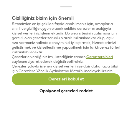
Gizliliğiniz bizim için önemli
Sitemizden en iyi şekilde faydalanabilmeniz için, amaçlarla
sınırlı ve gizliliğe uygun olacak şekilde çerezler aracılığıyla
kişisel verileriniz işlenmektedir. Bu web sitesinin çalışması için
gerekli olan çerezler zorunlu olarak kullanılmakta olup, açık
rıza vermeniz halinde deneyiminizi iyileştirmek, hizmetlerimizi
geliştirmek ve kişiselleştirme yapabilmek için farklı çerez türleri
kullanılabilecektir.
Çerezlerle verdiğiniz izni, istediğiniz zaman
Çerez tercihleri
sayfasını ziyaret ederek değiştirebilirsiniz.
Çerezler yoluyla işlenen kişisel verilerinize dair daha fazla bilgi
için Çerezlere Yönelik Aydınlatma Metni'ni inceleyebilirsiniz.
Çerezleri kabul et
Opsiyonel çerezleri reddet
Paribu’yu keşfet