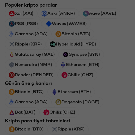
Popüler kripto paralar
Xai (XAI)
Ankr (ANKR)
Aave (AAVE)
PSG (PSG)
Waves (WAVES)
Cardano (ADA)
Bitcoin (BTC)
Ripple (XRP)
Hyperliquid (HYPE)
Galatasaray (GAL)
Synapse (SYN)
Numeraire (NMR)
Ethereum (ETH)
Render (RENDER)
Chiliz (CHZ)
Günün öne çıkanları
Bitcoin (BTC)
Ethereum (ETH)
Cardano (ADA)
Dogecoin (DOGE)
Bat (BAT)
Chiliz (CHZ)
Kripto para fiyat tahminleri
Bitcoin (BTC)
Ripple (XRP)