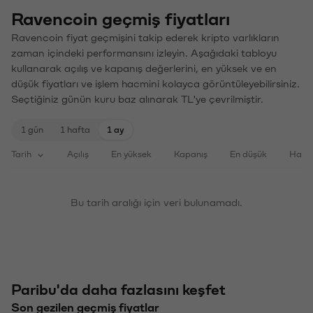
Ravencoin geçmiş fiyatları
Ravencoin fiyat geçmişini takip ederek kripto varlıkların
zaman içindeki performansını izleyin. Aşağıdaki tabloyu
kullanarak açılış ve kapanış değerlerini, en yüksek ve en
düşük fiyatları ve işlem hacmini kolayca görüntüleyebilirsiniz.
Seçtiğiniz günün kuru baz alınarak TL'ye çevrilmiştir.
1 gün
1 hafta
1 ay
Tarih
Açılış
En yüksek
Kapanış
En düşük
Haci
Bu tarih aralığı için veri bulunamadı.
Paribu'da daha fazlasını keşfet
Son gezilen geçmiş fiyatlar