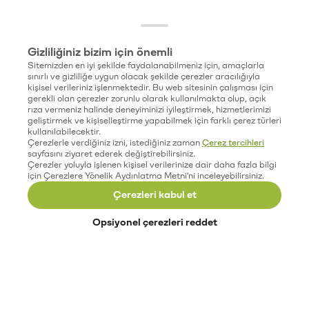
Gizliliğiniz bizim için önemli
Sitemizden en iyi şekilde faydalanabilmeniz için, amaçlarla
sınırlı ve gizliliğe uygun olacak şekilde çerezler aracılığıyla
kişisel verileriniz işlenmektedir. Bu web sitesinin çalışması için
gerekli olan çerezler zorunlu olarak kullanılmakta olup, açık
rıza vermeniz halinde deneyiminizi iyileştirmek, hizmetlerimizi
geliştirmek ve kişiselleştirme yapabilmek için farklı çerez türleri
kullanılabilecektir.
Çerezlerle verdiğiniz izni, istediğiniz zaman
Çerez tercihleri
sayfasını ziyaret ederek değiştirebilirsiniz.
Çerezler yoluyla işlenen kişisel verilerinize dair daha fazla bilgi
için Çerezlere Yönelik Aydınlatma Metni'ni inceleyebilirsiniz.
Çerezleri kabul et
Opsiyonel çerezleri reddet