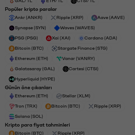
GAL/TL
ETH/TL
CTSI/TL
Popüler kripto paralar
Ankr (ANKR)
Ripple (XRP)
Aave (AAVE)
Synapse (SYN)
Waves (WAVES)
PSG (PSG)
Xai (XAI)
Cardano (ADA)
Bitcoin (BTC)
Stargate Finance (STG)
Ethereum (ETH)
Vanar (VANRY)
Galatasaray (GAL)
Cartesi (CTSI)
Hyperliquid (HYPE)
Günün öne çıkanları
Ethereum (ETH)
Stellar (XLM)
Tron (TRX)
Bitcoin (BTC)
Ripple (XRP)
Solana (SOL)
Kripto para fiyat tahminleri
Bitcoin (BTC)
Ripple (XRP)