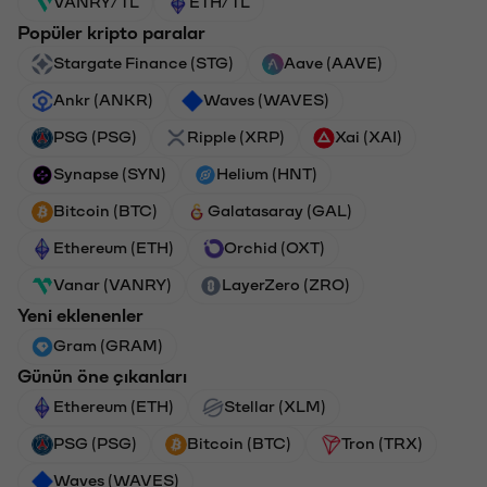
VANRY/TL
ETH/TL
Popüler kripto paralar
Stargate Finance (STG)
Aave (AAVE)
Ankr (ANKR)
Waves (WAVES)
PSG (PSG)
Ripple (XRP)
Xai (XAI)
Synapse (SYN)
Helium (HNT)
Bitcoin (BTC)
Galatasaray (GAL)
Ethereum (ETH)
Orchid (OXT)
Vanar (VANRY)
LayerZero (ZRO)
Yeni eklenenler
Gram (GRAM)
Günün öne çıkanları
Ethereum (ETH)
Stellar (XLM)
PSG (PSG)
Bitcoin (BTC)
Tron (TRX)
Waves (WAVES)