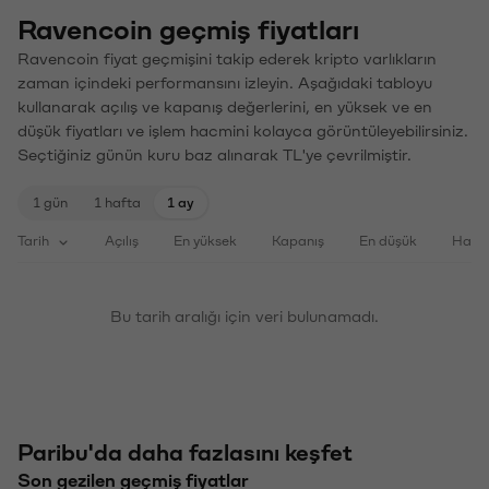
Ravencoin geçmiş fiyatları
Ravencoin fiyat geçmişini takip ederek kripto varlıkların
zaman içindeki performansını izleyin. Aşağıdaki tabloyu
kullanarak açılış ve kapanış değerlerini, en yüksek ve en
düşük fiyatları ve işlem hacmini kolayca görüntüleyebilirsiniz.
Seçtiğiniz günün kuru baz alınarak TL'ye çevrilmiştir.
1 gün
1 hafta
1 ay
Tarih
Açılış
En yüksek
Kapanış
En düşük
Haci
Bu tarih aralığı için veri bulunamadı.
Paribu'da daha fazlasını keşfet
Son gezilen geçmiş fiyatlar