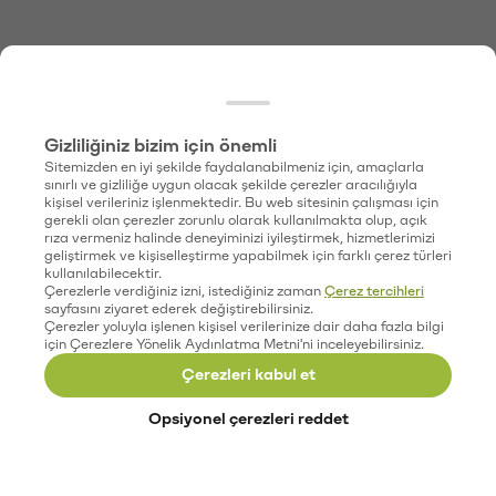
Gizliliğiniz bizim için önemli
Sitemizden en iyi şekilde faydalanabilmeniz için, amaçlarla
sınırlı ve gizliliğe uygun olacak şekilde çerezler aracılığıyla
kişisel verileriniz işlenmektedir. Bu web sitesinin çalışması için
gerekli olan çerezler zorunlu olarak kullanılmakta olup, açık
rıza vermeniz halinde deneyiminizi iyileştirmek, hizmetlerimizi
geliştirmek ve kişiselleştirme yapabilmek için farklı çerez türleri
kullanılabilecektir.
Çerezlerle verdiğiniz izni, istediğiniz zaman
Çerez tercihleri
sayfasını ziyaret ederek değiştirebilirsiniz.
Çerezler yoluyla işlenen kişisel verilerinize dair daha fazla bilgi
için Çerezlere Yönelik Aydınlatma Metni'ni inceleyebilirsiniz.
Çerezleri kabul et
Opsiyonel çerezleri reddet