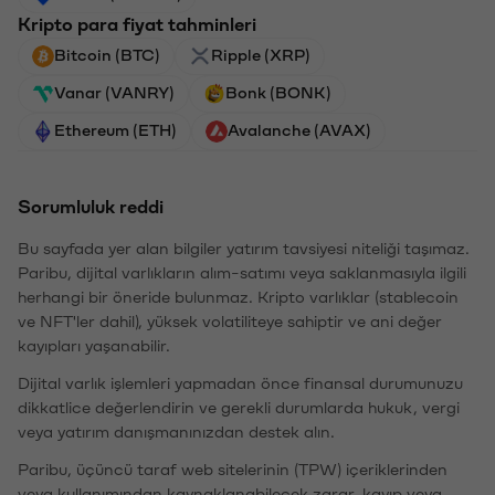
Kripto para fiyat tahminleri
Bitcoin (BTC)
Ripple (XRP)
Vanar (VANRY)
Bonk (BONK)
Ethereum (ETH)
Avalanche (AVAX)
Sorumluluk reddi
Bu sayfada yer alan bilgiler yatırım tavsiyesi niteliği taşımaz.
Paribu, dijital varlıkların alım-satımı veya saklanmasıyla ilgili
herhangi bir öneride bulunmaz. Kripto varlıklar (stablecoin
ve NFT'ler dahil), yüksek volatiliteye sahiptir ve ani değer
kayıpları yaşanabilir.
Dijital varlık işlemleri yapmadan önce finansal durumunuzu
dikkatlice değerlendirin ve gerekli durumlarda hukuk, vergi
veya yatırım danışmanınızdan destek alın.
Paribu, üçüncü taraf web sitelerinin (TPW) içeriklerinden
veya kullanımından kaynaklanabilecek zarar, kayıp veya