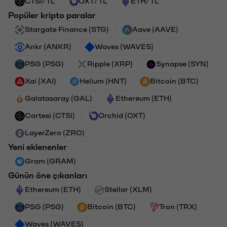
CTSI/TL
OXT/TL
ETH/TL
Popüler kripto paralar
Stargate Finance (STG)
Aave (AAVE)
Ankr (ANKR)
Waves (WAVES)
PSG (PSG)
Ripple (XRP)
Synapse (SYN)
Xai (XAI)
Helium (HNT)
Bitcoin (BTC)
Galatasaray (GAL)
Ethereum (ETH)
Cartesi (CTSI)
Orchid (OXT)
LayerZero (ZRO)
Yeni eklenenler
Gram (GRAM)
Günün öne çıkanları
Ethereum (ETH)
Stellar (XLM)
PSG (PSG)
Bitcoin (BTC)
Tron (TRX)
Waves (WAVES)