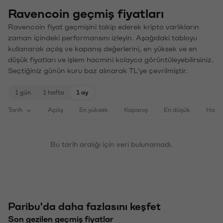
Ravencoin geçmiş fiyatları
Ravencoin fiyat geçmişini takip ederek kripto varlıkların
zaman içindeki performansını izleyin. Aşağıdaki tabloyu
kullanarak açılış ve kapanış değerlerini, en yüksek ve en
düşük fiyatları ve işlem hacmini kolayca görüntüleyebilirsiniz.
Seçtiğiniz günün kuru baz alınarak TL'ye çevrilmiştir.
1 gün
1 hafta
1 ay
Tarih
Açılış
En yüksek
Kapanış
En düşük
Haci
Bu tarih aralığı için veri bulunamadı.
Paribu'da daha fazlasını keşfet
Son gezilen geçmiş fiyatlar