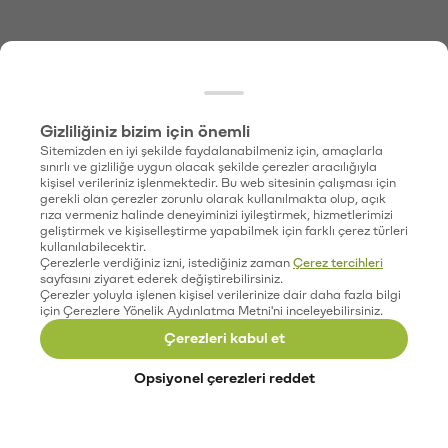
Gizliliğiniz bizim için önemli
Sitemizden en iyi şekilde faydalanabilmeniz için, amaçlarla
sınırlı ve gizliliğe uygun olacak şekilde çerezler aracılığıyla
kişisel verileriniz işlenmektedir. Bu web sitesinin çalışması için
gerekli olan çerezler zorunlu olarak kullanılmakta olup, açık
rıza vermeniz halinde deneyiminizi iyileştirmek, hizmetlerimizi
geliştirmek ve kişiselleştirme yapabilmek için farklı çerez türleri
kullanılabilecektir.
Çerezlerle verdiğiniz izni, istediğiniz zaman
Çerez tercihleri
sayfasını ziyaret ederek değiştirebilirsiniz.
Çerezler yoluyla işlenen kişisel verilerinize dair daha fazla bilgi
için Çerezlere Yönelik Aydınlatma Metni'ni inceleyebilirsiniz.
Çerezleri kabul et
Opsiyonel çerezleri reddet