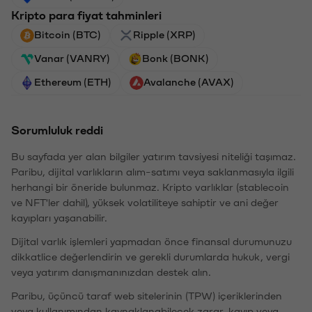
Kripto para fiyat tahminleri
Bitcoin (BTC)
Ripple (XRP)
Vanar (VANRY)
Bonk (BONK)
Ethereum (ETH)
Avalanche (AVAX)
Sorumluluk reddi
Bu sayfada yer alan bilgiler yatırım tavsiyesi niteliği taşımaz.
Paribu, dijital varlıkların alım-satımı veya saklanmasıyla ilgili
herhangi bir öneride bulunmaz. Kripto varlıklar (stablecoin
ve NFT'ler dahil), yüksek volatiliteye sahiptir ve ani değer
kayıpları yaşanabilir.
Dijital varlık işlemleri yapmadan önce finansal durumunuzu
dikkatlice değerlendirin ve gerekli durumlarda hukuk, vergi
veya yatırım danışmanınızdan destek alın.
Paribu, üçüncü taraf web sitelerinin (TPW) içeriklerinden
veya kullanımından kaynaklanabilecek zarar, kayıp veya