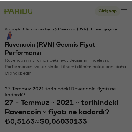
Giriş yap
Anasayfa
Ravencoin fiyatı
Ravencoin (RVN) TL fiyat geçmişi
Ravencoin (RVN) Geçmiş Fiyat
Performansı
Ravencoin'in yıllar içindeki fiyat değişimini inceleyin.
Performansını ve tarihindeki önemli dönüm noktalarını daha
iyi analiz edin.
27 Temmuz 2021 tarihindeki Ravencoin fiyatı ne
kadardı?
27
Temmuz
2021
tarihindeki
Ravencoin
fiyatı ne kadardı?
₺0,5163
≈
$0,06030133