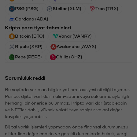
PSG (PSG)
Stellar (XLM)
Tron (TRX)
Cardano (ADA)
Kripto para fiyat tahminleri
Bitcoin (BTC)
Vanar (VANRY)
Ripple (XRP)
Avalanche (AVAX)
Pepe (PEPE)
Chiliz (CHZ)
Sorumluluk reddi
Bu sayfada yer alan bilgiler yatırım tavsiyesi niteliği taşımaz.
Paribu, dijital varlıkların alım-satımı veya saklanmasıyla ilgili
herhangi bir öneride bulunmaz. Kripto varlıklar (stablecoin
ve NFT'ler dahil), yüksek volatiliteye sahiptir ve ani değer
kayıpları yaşanabilir.
Dijital varlık işlemleri yapmadan önce finansal durumunuzu
dikkatlice değerlendirin ve gerekli durumlarda hukuk, vergi