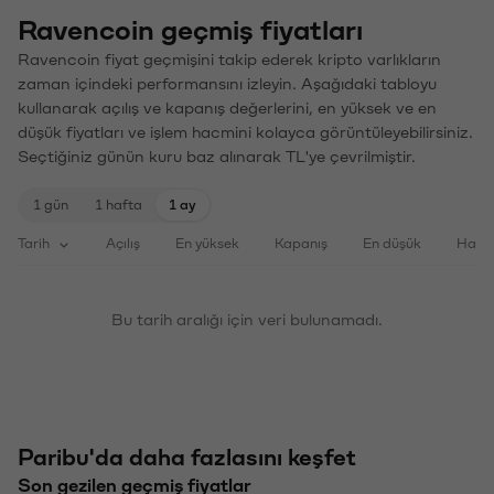
Ravencoin geçmiş fiyatları
Ravencoin fiyat geçmişini takip ederek kripto varlıkların
zaman içindeki performansını izleyin. Aşağıdaki tabloyu
kullanarak açılış ve kapanış değerlerini, en yüksek ve en
düşük fiyatları ve işlem hacmini kolayca görüntüleyebilirsiniz.
Seçtiğiniz günün kuru baz alınarak TL'ye çevrilmiştir.
1 gün
1 hafta
1 ay
Tarih
Açılış
En yüksek
Kapanış
En düşük
Haci
Bu tarih aralığı için veri bulunamadı.
Paribu'da daha fazlasını keşfet
Son gezilen geçmiş fiyatlar