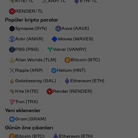
KITE/TL
XRP/TL
ETH/TL
RENDER/TL
Popüler kripto paralar
Synapse (SYN)
Aave (AAVE)
Ankr (ANKR)
Waves (WAVES)
PSG (PSG)
Vanar (VANRY)
Alien Worlds (TLM)
Bitcoin (BTC)
Ripple (XRP)
Helium (HNT)
Galatasaray (GAL)
Ethereum (ETH)
Kite (KITE)
Render (RENDER)
Tron (TRX)
Yeni eklenenler
Gram (GRAM)
Günün öne çıkanları
Bitcoin (BTC)
Ethereum (ETH)