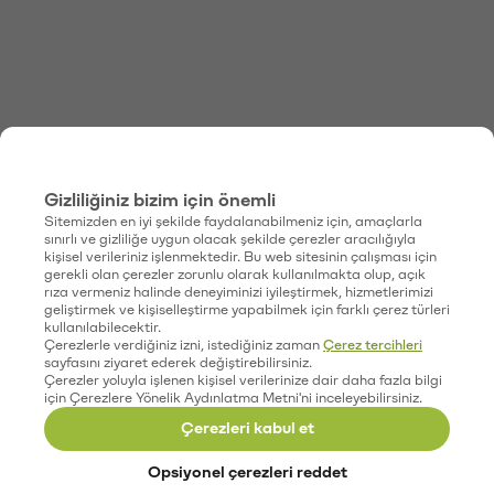
Gizliliğiniz bizim için önemli
Sitemizden en iyi şekilde faydalanabilmeniz için, amaçlarla
sınırlı ve gizliliğe uygun olacak şekilde çerezler aracılığıyla
kişisel verileriniz işlenmektedir. Bu web sitesinin çalışması için
gerekli olan çerezler zorunlu olarak kullanılmakta olup, açık
rıza vermeniz halinde deneyiminizi iyileştirmek, hizmetlerimizi
geliştirmek ve kişiselleştirme yapabilmek için farklı çerez türleri
kullanılabilecektir.
Çerezlerle verdiğiniz izni, istediğiniz zaman
Çerez tercihleri
sayfasını ziyaret ederek değiştirebilirsiniz.
Çerezler yoluyla işlenen kişisel verilerinize dair daha fazla bilgi
için Çerezlere Yönelik Aydınlatma Metni'ni inceleyebilirsiniz.
Çerezleri kabul et
Opsiyonel çerezleri reddet