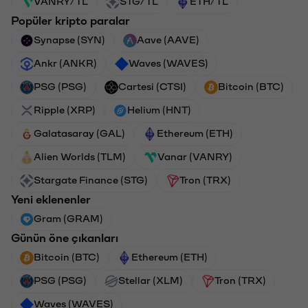
VANRY/TL
STG/TL
ETH/TL
Popüler kripto paralar
Synapse (SYN)
Aave (AAVE)
Ankr (ANKR)
Waves (WAVES)
PSG (PSG)
Cartesi (CTSI)
Bitcoin (BTC)
Ripple (XRP)
Helium (HNT)
Galatasaray (GAL)
Ethereum (ETH)
Alien Worlds (TLM)
Vanar (VANRY)
Stargate Finance (STG)
Tron (TRX)
Yeni eklenenler
Gram (GRAM)
Günün öne çıkanları
Bitcoin (BTC)
Ethereum (ETH)
PSG (PSG)
Stellar (XLM)
Tron (TRX)
Waves (WAVES)