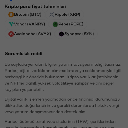
Kripto para fiyat tahminleri
Bitcoin (BTC)
Ripple (XRP)
Vanar (VANRY)
Pepe (PEPE)
Avalanche (AVAX)
Synapse (SYN)
Sorumluluk reddi
Bu sayfada yer alan bilgiler yatırım tavsiyesi niteliği taşımaz.
Paribu, dijital varlıkların alım-satımı veya saklanmasıyla ilgili
herhangi bir öneride bulunmaz. Kripto varlıklar (stablecoin
ve NFT'ler dahil), yüksek volatiliteye sahiptir ve ani değer
kayıpları yaşanabilir.
Dijital varlık işlemleri yapmadan önce finansal durumunuzu
dikkatlice değerlendirin ve gerekli durumlarda hukuk, vergi
veya yatırım danışmanınızdan destek alın.
Paribu, üçüncü taraf web sitelerinin (TPW) içeriklerinden
veya kullanımından kaynaklanabilecek zarar, kayıp veya