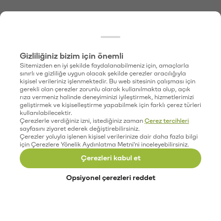
Gizliliğiniz bizim için önemli
Sitemizden en iyi şekilde faydalanabilmeniz için, amaçlarla
sınırlı ve gizliliğe uygun olacak şekilde çerezler aracılığıyla
kişisel verileriniz işlenmektedir. Bu web sitesinin çalışması için
gerekli olan çerezler zorunlu olarak kullanılmakta olup, açık
rıza vermeniz halinde deneyiminizi iyileştirmek, hizmetlerimizi
geliştirmek ve kişiselleştirme yapabilmek için farklı çerez türleri
kullanılabilecektir.
Çerezlerle verdiğiniz izni, istediğiniz zaman
Çerez tercihleri
sayfasını ziyaret ederek değiştirebilirsiniz.
Çerezler yoluyla işlenen kişisel verilerinize dair daha fazla bilgi
için Çerezlere Yönelik Aydınlatma Metni'ni inceleyebilirsiniz.
Çerezleri kabul et
Opsiyonel çerezleri reddet