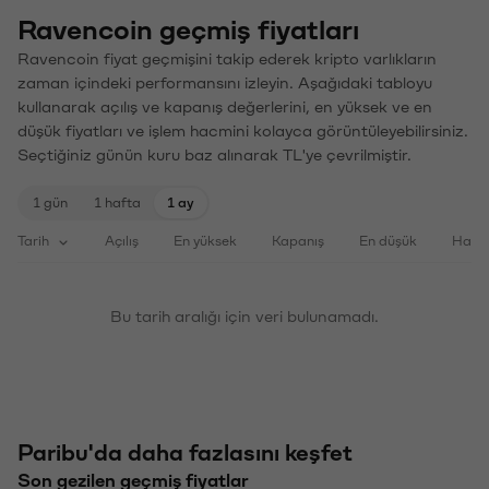
Ravencoin geçmiş fiyatları
Ravencoin fiyat geçmişini takip ederek kripto varlıkların
zaman içindeki performansını izleyin. Aşağıdaki tabloyu
kullanarak açılış ve kapanış değerlerini, en yüksek ve en
düşük fiyatları ve işlem hacmini kolayca görüntüleyebilirsiniz.
Seçtiğiniz günün kuru baz alınarak TL'ye çevrilmiştir.
1 gün
1 hafta
1 ay
Tarih
Açılış
En yüksek
Kapanış
En düşük
Haci
Bu tarih aralığı için veri bulunamadı.
Paribu'da daha fazlasını keşfet
Son gezilen geçmiş fiyatlar