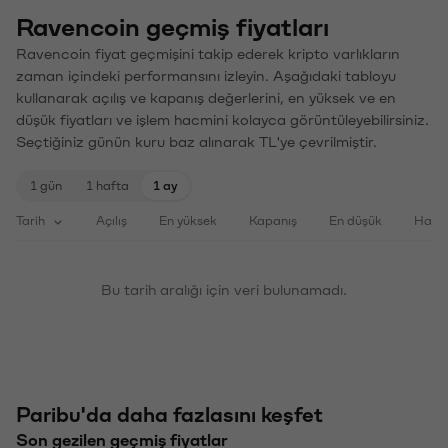
Ravencoin geçmiş fiyatları
Ravencoin fiyat geçmişini takip ederek kripto varlıkların
zaman içindeki performansını izleyin. Aşağıdaki tabloyu
kullanarak açılış ve kapanış değerlerini, en yüksek ve en
düşük fiyatları ve işlem hacmini kolayca görüntüleyebilirsiniz.
Seçtiğiniz günün kuru baz alınarak TL'ye çevrilmiştir.
1 gün
1 hafta
1 ay
Tarih
Açılış
En yüksek
Kapanış
En düşük
Haci
Bu tarih aralığı için veri bulunamadı.
Paribu'da daha fazlasını keşfet
Son gezilen geçmiş fiyatlar