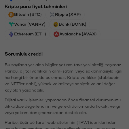
Kripto para fiyat tahminleri
Bitcoin (BTC)
Ripple (XRP)
Vanar (VANRY)
Bonk (BONK)
Ethereum (ETH)
Avalanche (AVAX)
Sorumluluk reddi
Bu sayfada yer alan bilgiler yatırım tavsiyesi niteliği taşımaz.
Paribu, dijital varlıkların alım-satımı veya saklanmasıyla ilgili
herhangi bir öneride bulunmaz. Kripto varlıklar (stablecoin
ve NFT'ler dahil), yüksek volatiliteye sahiptir ve ani değer
kayıpları yaşanabilir.
Dijital varlık işlemleri yapmadan önce finansal durumunuzu
dikkatlice değerlendirin ve gerekli durumlarda hukuk, vergi
veya yatırım danışmanınızdan destek alın.
Paribu, üçüncü taraf web sitelerinin (TPW) içeriklerinden
veya kullanımından kaynaklanabilecek zarar, kayıp veya