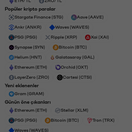
ETH/TL
ZRO/TL
Popüler kripto paralar
Stargate Finance (STG)
Aave (AAVE)
Ankr (ANKR)
Waves (WAVES)
PSG (PSG)
Ripple (XRP)
Xai (XAI)
Synapse (SYN)
Bitcoin (BTC)
Helium (HNT)
Galatasaray (GAL)
Ethereum (ETH)
Orchid (OXT)
LayerZero (ZRO)
Cartesi (CTSI)
Yeni eklenenler
Gram (GRAM)
Günün öne çıkanları
Ethereum (ETH)
Stellar (XLM)
PSG (PSG)
Bitcoin (BTC)
Tron (TRX)
Waves (WAVES)