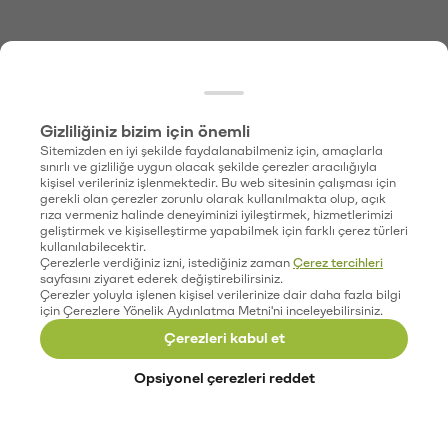
Gizliliğiniz bizim için önemli
Sitemizden en iyi şekilde faydalanabilmeniz için, amaçlarla
sınırlı ve gizliliğe uygun olacak şekilde çerezler aracılığıyla
kişisel verileriniz işlenmektedir. Bu web sitesinin çalışması için
gerekli olan çerezler zorunlu olarak kullanılmakta olup, açık
rıza vermeniz halinde deneyiminizi iyileştirmek, hizmetlerimizi
geliştirmek ve kişiselleştirme yapabilmek için farklı çerez türleri
kullanılabilecektir.
Çerezlerle verdiğiniz izni, istediğiniz zaman
Çerez tercihleri
sayfasını ziyaret ederek değiştirebilirsiniz.
Çerezler yoluyla işlenen kişisel verilerinize dair daha fazla bilgi
için Çerezlere Yönelik Aydınlatma Metni'ni inceleyebilirsiniz.
Çerezleri kabul et
Opsiyonel çerezleri reddet