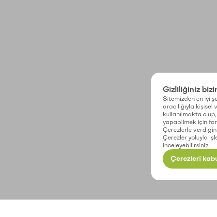
Gizliliğiniz biz
Sitemizden en iyi şe
aracılığıyla kişisel
kullanılmakta olup, 
yapabilmek için fark
Çerezlerle verdiğin
Çerezler yoluyla işl
inceleyebilirsiniz.
Çerezleri kabu