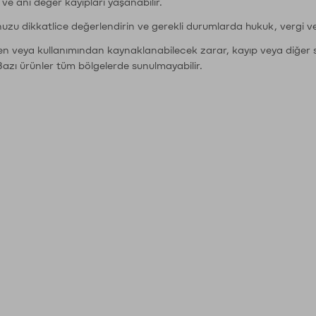
r ve ani değer kayıpları yaşanabilir.
nuzu dikkatlice değerlendirin ve gerekli durumlarda hukuk, vergi v
den veya kullanımından kaynaklanabilecek zarar, kayıp veya diğer 
Bazı ürünler tüm bölgelerde sunulmayabilir.