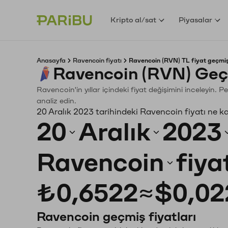
Kripto al/sat
Piyasalar
Anasayfa
Ravencoin fiyatı
Ravencoin (RVN) TL fiyat geçmiş
Ravencoin (RVN) Geç
Ravencoin'in yıllar içindeki fiyat değişimini inceleyin.
analiz edin.
20 Aralık 2023 tarihindeki Ravencoin fiyatı ne k
20
Aralık
2023
Ravencoin
fiya
₺0,6522
≈
$0,02
Ravencoin geçmiş fiyatları