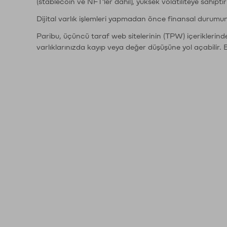
(stablecoin ve NFT'ler dahil), yüksek volatiliteye sahipti
Dijital varlık işlemleri yapmadan önce finansal durumu
Paribu, üçüncü taraf web sitelerinin (TPW) içeriklerin
varlıklarınızda kayıp veya değer düşüşüne yol açabilir. 