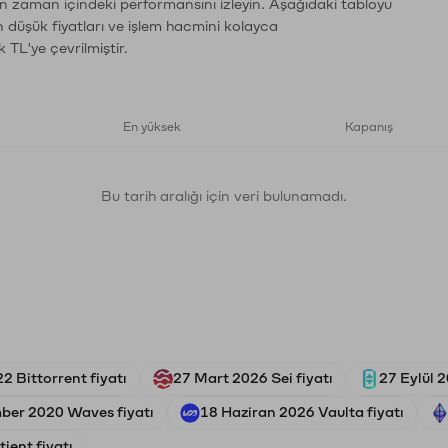
ın zaman içindeki performansını izleyin. Aşağıdaki tabloyu
n düşük fiyatları ve işlem hacmini kolayca
 TL'ye çevrilmiştir.
En yüksek
Kapanış
Bu tarih aralığı için veri bulunamadı.
2 Bittorrent fiyatı
27 Mart 2026 Sei fiyatı
27 Eylül 2
ber 2020 Waves fiyatı
18 Haziran 2026 Vaulta fiyatı
ient fiyatı