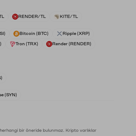
TL
RENDER/TL
KITE/TL
SI)
Bitcoin (BTC)
Ripple (XRP)
)
Tron (TRX)
Render (RENDER)
)
e (SYN)
li herhangi bir öneride bulunmaz. Kripto varlıklar