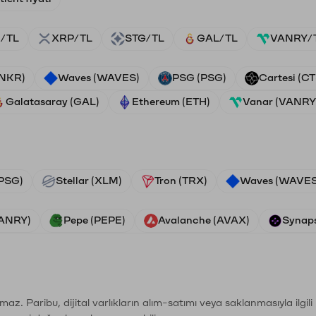
/TL
XRP/TL
STG/TL
GAL/TL
VANRY/
ANKR)
Waves (WAVES)
PSG (PSG)
Cartesi (CT
Galatasaray (GAL)
Ethereum (ETH)
Vanar (VANRY
PSG)
Stellar (XLM)
Tron (TRX)
Waves (WAVES
VANRY)
Pepe (PEPE)
Avalanche (AVAX)
Synaps
şımaz. Paribu, dijital varlıkların alım-satımı veya saklanmasıyla ilgi