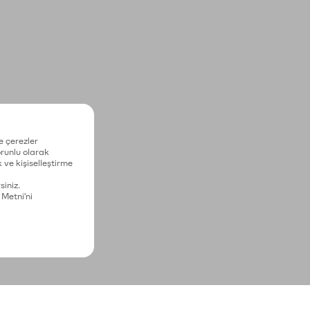
e çerezler
zorunlu olarak
 ve kişiselleştirme
siniz.
 Metni'ni