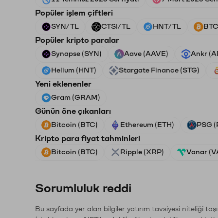
Popüler işlem çiftleri
SYN/TL
CTSI/TL
HNT/TL
BTC
Popüler kripto paralar
Synapse (SYN)
Aave (AAVE)
Ankr (
Helium (HNT)
Stargate Finance (STG)
Yeni eklenenler
Gram (GRAM)
Günün öne çıkanları
Bitcoin (BTC)
Ethereum (ETH)
PSG (
Kripto para fiyat tahminleri
Bitcoin (BTC)
Ripple (XRP)
Vanar (
Sorumluluk reddi
Bu sayfada yer alan bilgiler yatırım tavsiyesi niteliği ta