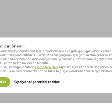
im için önemli
kilde faydalanabilmeniz için, amaçlarla sınırlı ve gizliliğe uygun olacak şekild
 verileriniz işlenmektedir. Bu web sitesinin çalışması için gerekli olan çerezler 
açık rıza vermeniz halinde deneyiminizi iyileştirmek, hizmetlerimizi geliştirmek
lı çerez türleri kullanılabilecektir.
iz izni, istediğiniz zaman
Çerez tercihleri
sayfasını ziyaret ederek değiştirebilir
enen kişisel verilerinize dair daha fazla bilgi için Çerezlere Yönelik Aydınlatma
l et
Opsiyonel çerezleri reddet