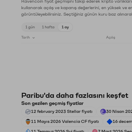
Ravencoin fiyat geçmişini takip ederek kripto varlıklar
kullanarak açılış ve kapanış değerlerini, en yüksek ve e
görüntüleyebilirsiniz. Seçtiğiniz günün kuru baz alınarak
1 gün
1 hafta
1 ay
Tarih
Açılış
Paribu'da daha fazlasını keşfet
Son gezilen geçmiş fiyatlar
12 february 2023 Stellar fiyatı
30 Nisan 202
11 Mayıs 2026 Valencia CF fiyatı
16 decem
11 Temmuz 2026 Sui fiyatı
7 Mart 2026 Sent