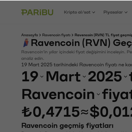
Kripto al/sat
Piyasalar
Anasayfa
Ravencoin fiyatı
Ravencoin (RVN) TL fiyat geçmiş
Ravencoin (RVN) Geç
Ravencoin'in yıllar içindeki fiyat değişimini inceleyin.
analiz edin.
19 Mart 2025 tarihindeki Ravencoin fiyatı ne ka
19
Mart
2025
Ravencoin
fiya
₺0,4715
≈
$0,01
Ravencoin geçmiş fiyatları