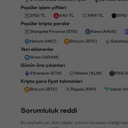
Popüler işlem çiftleri
STG/TL
XAI/TL
XRP/TL
SYN/
Popüler kripto paralar
Stargate Finance (STG)
Aave (AAVE)
Helium (HNT)
Bitcoin (BTC)
Galatas
Yeni eklenenler
Gram (GRAM)
Günün öne çıkanları
Ethereum (ETH)
Stellar (XLM)
PSG (
Kripto para fiyat tahminleri
Bitcoin (BTC)
Ripple (XRP)
Vanar (
Sorumluluk reddi
Bu sayfada yer alan bilgiler yatırım tavsiyesi niteliği ta