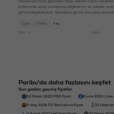
Ravencoin fiyat geçmişini takip ederek kripto varlıklar
kullanarak açılış ve kapanış değerlerini, en yüksek ve e
görüntüleyebilirsiniz. Seçtiğiniz günün kuru baz alınarak
1 gün
1 hafta
1 ay
Tarih
Açılış
Paribu'da daha fazlasını keşfet
Son gezilen geçmiş fiyatlar
12 Nisan 2022 PSG fiyatı
8 june 2026 Liteco
9 may 2026 FC Barcelona fiyatı
21 Haziran
2 Aralık 2022 VeChain fiyatı
22 Nisan 2024 