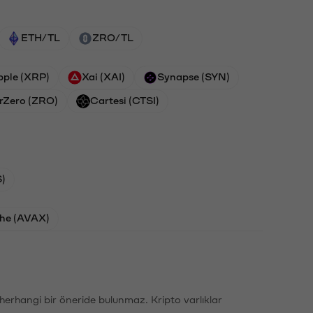
ETH/TL
ZRO/TL
pple (XRP)
Xai (XAI)
Synapse (SYN)
rZero (ZRO)
Cartesi (CTSI)
)
he (AVAX)
li herhangi bir öneride bulunmaz. Kripto varlıklar