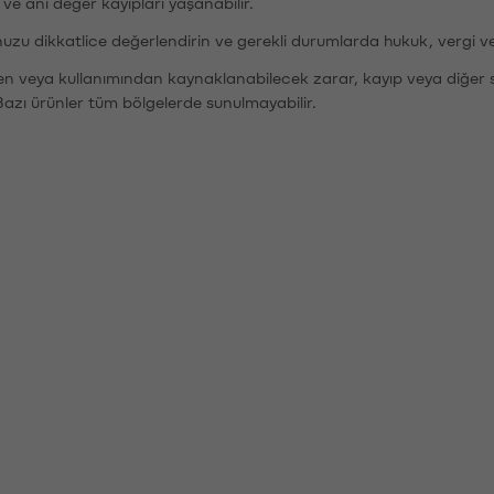
r ve ani değer kayıpları yaşanabilir.
nuzu dikkatlice değerlendirin ve gerekli durumlarda hukuk, vergi v
den veya kullanımından kaynaklanabilecek zarar, kayıp veya diğer 
Bazı ürünler tüm bölgelerde sunulmayabilir.