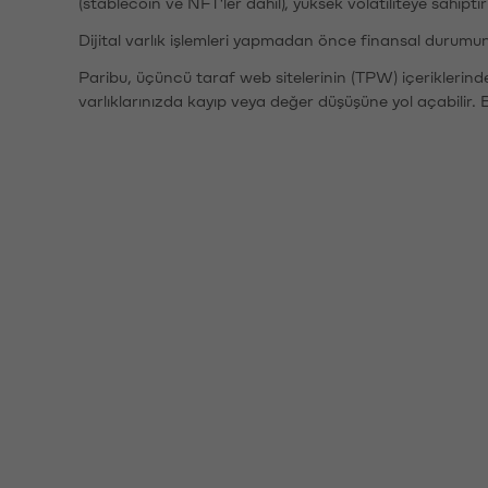
(stablecoin ve NFT'ler dahil), yüksek volatiliteye sahipti
Dijital varlık işlemleri yapmadan önce finansal durumu
Paribu, üçüncü taraf web sitelerinin (TPW) içeriklerin
varlıklarınızda kayıp veya değer düşüşüne yol açabilir. 