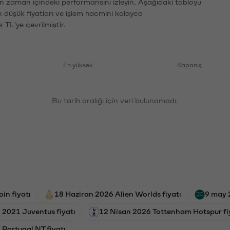
ın zaman içindeki performansını izleyin. Aşağıdaki tabloyu
n düşük fiyatları ve işlem hacmini kolayca
 TL'ye çevrilmiştir.
En yüksek
Kapanış
Bu tarih aralığı için veri bulunamadı.
in fiyatı
18 Haziran 2026 Alien Worlds fiyatı
9 may 
 2021 Juventus fiyatı
12 Nisan 2026 Tottenham Hotspur fi
Portugal NT fiyatı