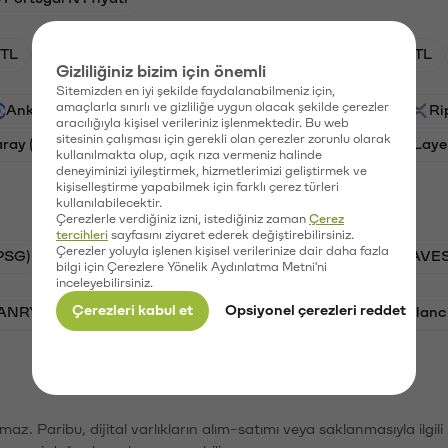
TL
HNT/TL
BTC/TL
GAL/TL
OXT/TL
Gizliliğiniz bizim için önemli
Sitemizden en iyi şekilde faydalanabilmeniz için,
amaçlarla sınırlı ve gizliliğe uygun olacak şekilde çerezler
Ankr (ANKR)
Waves (WAVES)
PSG (PSG)
Ri
aracılığıyla kişisel verileriniz işlenmektedir. Bu web
sitesinin çalışması için gerekli olan çerezler zorunlu olarak
aray (GAL)
Ethereum (ETH)
Orchid (OXT)
Laye
kullanılmakta olup, açık rıza vermeniz halinde
deneyiminizi iyileştirmek, hizmetlerimizi geliştirmek ve
kişiselleştirme yapabilmek için farklı çerez türleri
kullanılabilecektir.
Çerezlerle verdiğiniz izni, istediğiniz zaman
Çerez
tercihleri
sayfasını ziyaret ederek değiştirebilirsiniz.
Çerezler yoluyla işlenen kişisel verilerinize dair daha fazla
PSG)
Bitcoin (BTC)
Tron (TRX)
Waves (WAVES
bilgi için Çerezlere Yönelik Aydınlatma Metni'ni
inceleyebilirsiniz.
Çerezleri kabul et
Opsiyonel çerezleri reddet
VANRY)
Bonk (BONK)
Ethereum (ETH)
Avalanc
şımaz. Paribu, dijital varlıkların alım-satımı veya saklanmasıyla ilgi