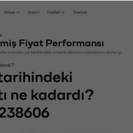
Hisse
Getiri
Keşfet
Destek
i
miş Fiyat Performansı
 Performansını ve tarihindeki önemli dönüm noktalarını daha iyi
dardı?
tarihindeki
tı ne kadardı?
238606