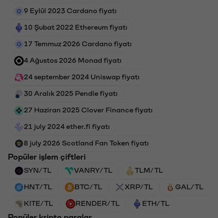
9 Eylül 2023 Cardano fiyatı
10 Şubat 2022 Ethereum fiyatı
17 Temmuz 2026 Cardano fiyatı
4 Ağustos 2026 Monad fiyatı
24 september 2024 Uniswap fiyatı
30 Aralık 2025 Pendle fiyatı
27 Haziran 2025 Clover Finance fiyatı
21 july 2024 ether.fi fiyatı
8 july 2026 Scotland Fan Token fiyatı
Popüler işlem çiftleri
SYN/TL
VANRY/TL
TLM/TL
HNT/TL
BTC/TL
XRP/TL
GAL/TL
KITE/TL
RENDER/TL
ETH/TL
Popüler kripto paralar