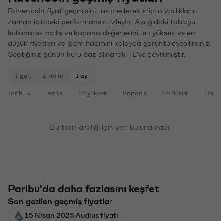
Ravencoin fiyat geçmişini takip ederek kripto varlıkların
zaman içindeki performansını izleyin. Aşağıdaki tabloyu
kullanarak açılış ve kapanış değerlerini, en yüksek ve en
düşük fiyatları ve işlem hacmini kolayca görüntüleyebilirsiniz.
Seçtiğiniz günün kuru baz alınarak TL'ye çevrilmiştir.
1 gün
1 hafta
1 ay
Tarih
Açılış
En yüksek
Kapanış
En düşük
Haci
Bu tarih aralığı için veri bulunamadı.
Paribu'da daha fazlasını keşfet
Son gezilen geçmiş fiyatlar
15 Nisan 2025 Audius fiyatı