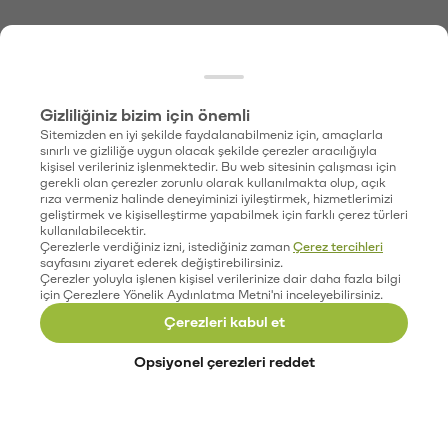
Gizliliğiniz bizim için önemli
Sitemizden en iyi şekilde faydalanabilmeniz için, amaçlarla
sınırlı ve gizliliğe uygun olacak şekilde çerezler aracılığıyla
kişisel verileriniz işlenmektedir. Bu web sitesinin çalışması için
gerekli olan çerezler zorunlu olarak kullanılmakta olup, açık
rıza vermeniz halinde deneyiminizi iyileştirmek, hizmetlerimizi
geliştirmek ve kişiselleştirme yapabilmek için farklı çerez türleri
kullanılabilecektir.
Çerezlerle verdiğiniz izni, istediğiniz zaman
Çerez tercihleri
sayfasını ziyaret ederek değiştirebilirsiniz.
Çerezler yoluyla işlenen kişisel verilerinize dair daha fazla bilgi
için Çerezlere Yönelik Aydınlatma Metni'ni inceleyebilirsiniz.
Çerezleri kabul et
Opsiyonel çerezleri reddet