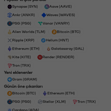
Synapse (SYN)
Aave (AAVE)
Ankr (ANKR)
Waves (WAVES)
PSG (PSG)
Vanar (VANRY)
Alien Worlds (TLM)
Bitcoin (BTC)
Ripple (XRP)
Helium (HNT)
Ethereum (ETH)
Galatasaray (GAL)
Kite (KITE)
Render (RENDER)
Tron (TRX)
Yeni eklenenler
Gram (GRAM)
Günün öne çıkanları
Bitcoin (BTC)
Ethereum (ETH)
PSG (PSG)
Stellar (XLM)
Tron (TRX)
Cardano (ADA)