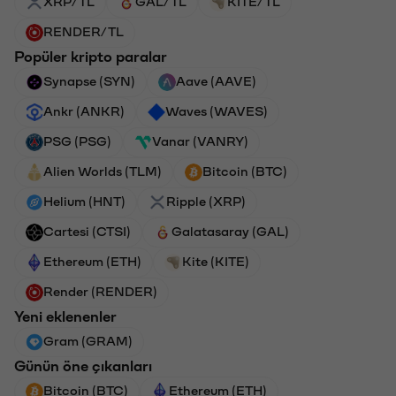
XRP/TL
GAL/TL
KITE/TL
RENDER/TL
Popüler kripto paralar
Synapse (SYN)
Aave (AAVE)
Ankr (ANKR)
Waves (WAVES)
PSG (PSG)
Vanar (VANRY)
Alien Worlds (TLM)
Bitcoin (BTC)
Helium (HNT)
Ripple (XRP)
Cartesi (CTSI)
Galatasaray (GAL)
Ethereum (ETH)
Kite (KITE)
Render (RENDER)
Yeni eklenenler
Gram (GRAM)
Günün öne çıkanları
Bitcoin (BTC)
Ethereum (ETH)