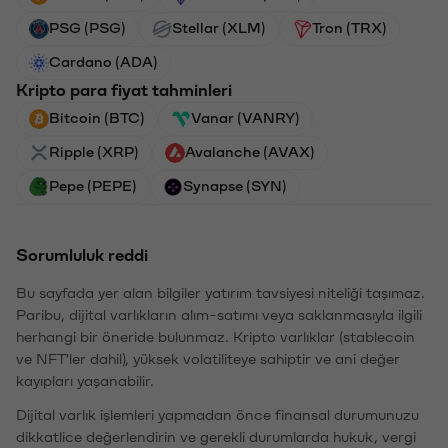
PSG (PSG)
Stellar (XLM)
Tron (TRX)
Cardano (ADA)
Kripto para fiyat tahminleri
Bitcoin (BTC)
Vanar (VANRY)
Ripple (XRP)
Avalanche (AVAX)
Pepe (PEPE)
Synapse (SYN)
Sorumluluk reddi
Bu sayfada yer alan bilgiler yatırım tavsiyesi niteliği taşımaz.
Paribu, dijital varlıkların alım-satımı veya saklanmasıyla ilgili
herhangi bir öneride bulunmaz. Kripto varlıklar (stablecoin
ve NFT'ler dahil), yüksek volatiliteye sahiptir ve ani değer
kayıpları yaşanabilir.
Dijital varlık işlemleri yapmadan önce finansal durumunuzu
dikkatlice değerlendirin ve gerekli durumlarda hukuk, vergi