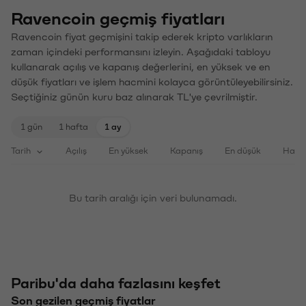
Ravencoin geçmiş fiyatları
Ravencoin fiyat geçmişini takip ederek kripto varlıkların
zaman içindeki performansını izleyin. Aşağıdaki tabloyu
kullanarak açılış ve kapanış değerlerini, en yüksek ve en
düşük fiyatları ve işlem hacmini kolayca görüntüleyebilirsiniz.
Seçtiğiniz günün kuru baz alınarak TL'ye çevrilmiştir.
1 gün
1 hafta
1 ay
Tarih
Açılış
En yüksek
Kapanış
En düşük
Haci
Bu tarih aralığı için veri bulunamadı.
Paribu'da daha fazlasını keşfet
Son gezilen geçmiş fiyatlar