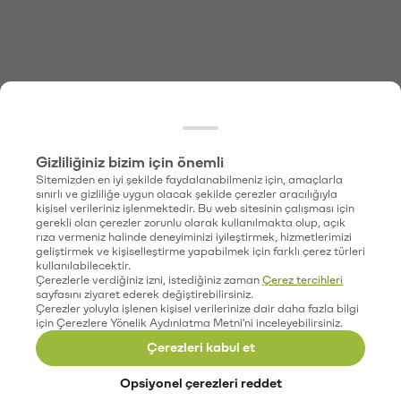
Gizliliğiniz bizim için önemli
Sitemizden en iyi şekilde faydalanabilmeniz için, amaçlarla
sınırlı ve gizliliğe uygun olacak şekilde çerezler aracılığıyla
kişisel verileriniz işlenmektedir. Bu web sitesinin çalışması için
gerekli olan çerezler zorunlu olarak kullanılmakta olup, açık
rıza vermeniz halinde deneyiminizi iyileştirmek, hizmetlerimizi
geliştirmek ve kişiselleştirme yapabilmek için farklı çerez türleri
kullanılabilecektir.
Çerezlerle verdiğiniz izni, istediğiniz zaman
Çerez tercihleri
sayfasını ziyaret ederek değiştirebilirsiniz.
Çerezler yoluyla işlenen kişisel verilerinize dair daha fazla bilgi
için Çerezlere Yönelik Aydınlatma Metni'ni inceleyebilirsiniz.
Çerezleri kabul et
Opsiyonel çerezleri reddet