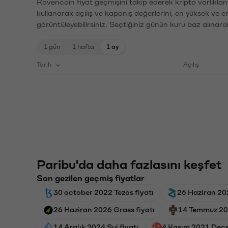
Ravencoin fiyat geçmişini takip ederek kripto varlıklar
kullanarak açılış ve kapanış değerlerini, en yüksek ve e
görüntüleyebilirsiniz. Seçtiğiniz günün kuru baz alınarak
1 gün
1 hafta
1 ay
Tarih
Açılış
Paribu'da daha fazlasını keşfet
Son gezilen geçmiş fiyatlar
30 october 2022 Tezos fiyatı
26 Haziran 202
26 Haziran 2026 Grass fiyatı
14 Temmuz 202
14 Aralık 2024 Sui fiyatı
4 Kasım 2021 Dece