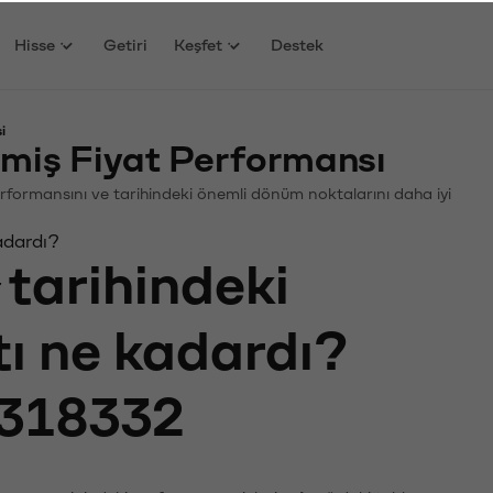
Hisse
Getiri
Keşfet
Destek
i
miş Fiyat Performansı
 Performansını ve tarihindeki önemli dönüm noktalarını daha iyi
adardı?
tarihindeki
tı ne kadardı?
318332