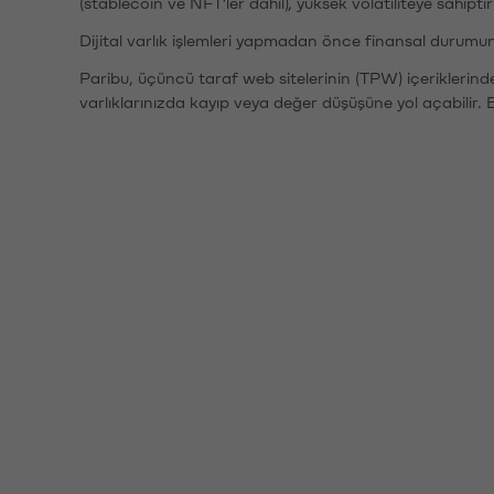
(stablecoin ve NFT'ler dahil), yüksek volatiliteye sahipti
Dijital varlık işlemleri yapmadan önce finansal durumu
Paribu, üçüncü taraf web sitelerinin (TPW) içeriklerin
varlıklarınızda kayıp veya değer düşüşüne yol açabilir. 