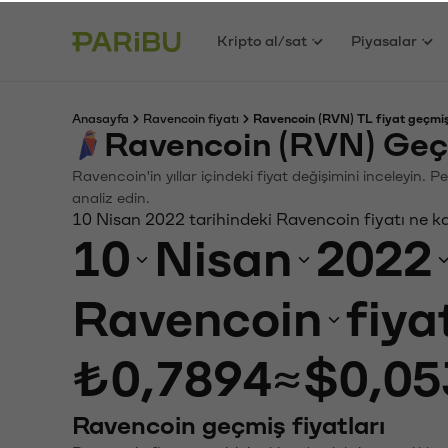
Kripto al/sat
Piyasalar
Anasayfa
Ravencoin fiyatı
Ravencoin (RVN) TL fiyat geçmiş
Ravencoin (RVN) Geç
Ravencoin'in yıllar içindeki fiyat değişimini inceleyin.
analiz edin.
10 Nisan 2022 tarihindeki Ravencoin fiyatı ne k
10
Nisan
2022
Ravencoin
fiya
₺0,7894
≈
$0,05
Ravencoin geçmiş fiyatları