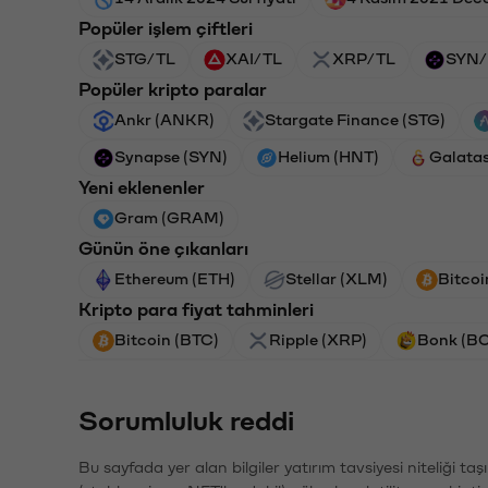
Popüler işlem çiftleri
STG/TL
XAI/TL
XRP/TL
SYN/
Popüler kripto paralar
Ankr (ANKR)
Stargate Finance (STG)
Synapse (SYN)
Helium (HNT)
Galata
Yeni eklenenler
Gram (GRAM)
Günün öne çıkanları
Ethereum (ETH)
Stellar (XLM)
Bitcoi
Kripto para fiyat tahminleri
Bitcoin (BTC)
Ripple (XRP)
Bonk (B
Sorumluluk reddi
Bu sayfada yer alan bilgiler yatırım tavsiyesi niteliği ta