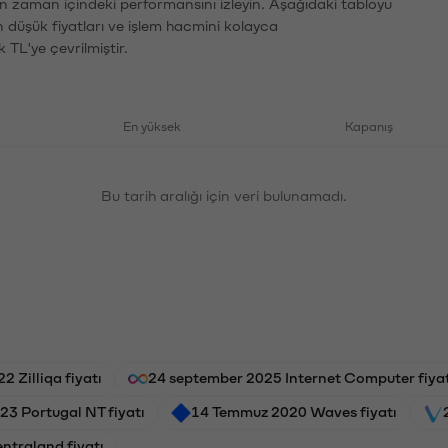
ın zaman içindeki performansını izleyin. Aşağıdaki tabloyu
n düşük fiyatları ve işlem hacmini kolayca
 TL'ye çevrilmiştir.
En yüksek
Kapanış
Bu tarih aralığı için veri bulunamadı.
2 Zilliqa fiyatı
24 september 2025 Internet Computer fiyat
3 Portugal NT fiyatı
14 Temmuz 2020 Waves fiyatı
ntraland fiyatı