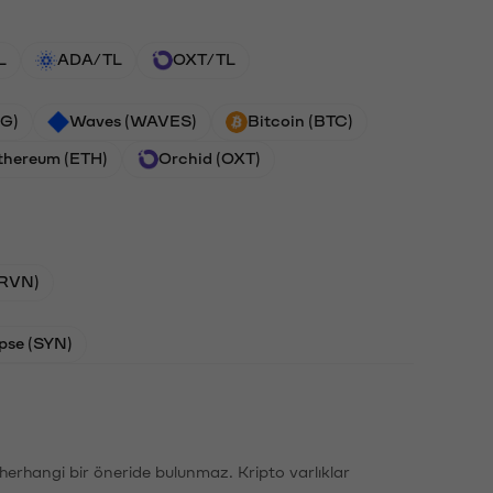
L
ADA/TL
OXT/TL
G)
Waves (WAVES)
Bitcoin (BTC)
thereum (ETH)
Orchid (OXT)
(RVN)
pse (SYN)
li herhangi bir öneride bulunmaz. Kripto varlıklar