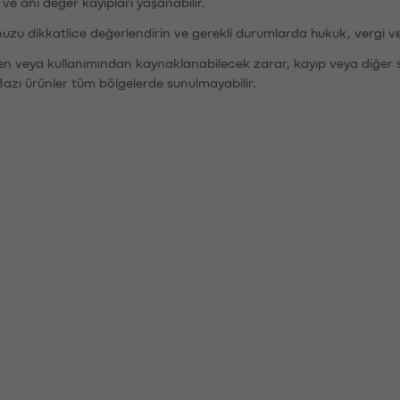
r ve ani değer kayıpları yaşanabilir.
nuzu dikkatlice değerlendirin ve gerekli durumlarda hukuk, vergi v
den veya kullanımından kaynaklanabilecek zarar, kayıp veya diğer 
Bazı ürünler tüm bölgelerde sunulmayabilir.