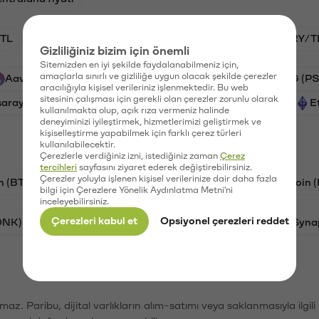
TL
BTC/TL
HNT/TL
GAL/TL
VANRY/T
Gizliliğiniz bizim için önemli
Sitemizden en iyi şekilde faydalanabilmeniz için,
amaçlarla sınırlı ve gizliliğe uygun olacak şekilde çerezler
Aave (AAVE)
Ripple (XRP)
Xai (XAI)
PSG (PS
aracılığıyla kişisel verileriniz işlenmektedir. Bu web
sitesinin çalışması için gerekli olan çerezler zorunlu olarak
saray (GAL)
Cardano (ADA)
Vanar (VANRY)
E
kullanılmakta olup, açık rıza vermeniz halinde
deneyiminizi iyileştirmek, hizmetlerimizi geliştirmek ve
kişiselleştirme yapabilmek için farklı çerez türleri
kullanılabilecektir.
Çerezlerle verdiğiniz izni, istediğiniz zaman
Çerez
tercihleri
sayfasını ziyaret ederek değiştirebilirsiniz.
Çerezler yoluyla işlenen kişisel verilerinize dair daha fazla
n (BTC)
Tron (TRX)
Litecoin (LTC)
Ravencoin 
bilgi için Çerezlere Yönelik Aydınlatma Metni'ni
inceleyebilirsiniz.
Çerezleri kabul et
Opsiyonel çerezleri reddet
ONK)
Ethereum (ETH)
Avalanche (AVAX)
Syna
şımaz. Paribu, dijital varlıkların alım-satımı veya saklanmasıyla ilgi