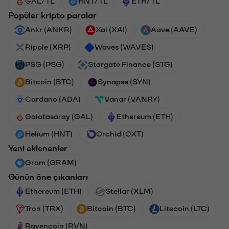
GAL/TL
HNT/TL
ETH/TL
Popüler kripto paralar
Ankr (ANKR)
Xai (XAI)
Aave (AAVE)
Ripple (XRP)
Waves (WAVES)
PSG (PSG)
Stargate Finance (STG)
Bitcoin (BTC)
Synapse (SYN)
Cardano (ADA)
Vanar (VANRY)
Galatasaray (GAL)
Ethereum (ETH)
Helium (HNT)
Orchid (OXT)
Yeni eklenenler
Gram (GRAM)
Günün öne çıkanları
Ethereum (ETH)
Stellar (XLM)
Tron (TRX)
Bitcoin (BTC)
Litecoin (LTC)
Ravencoin (RVN)