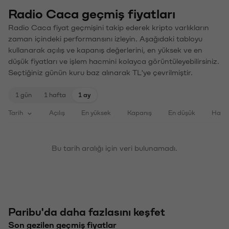
Radio Caca geçmiş fiyatları
Radio Caca fiyat geçmişini takip ederek kripto varlıkların
zaman içindeki performansını izleyin. Aşağıdaki tabloyu
kullanarak açılış ve kapanış değerlerini, en yüksek ve en
düşük fiyatları ve işlem hacmini kolayca görüntüleyebilirsiniz.
Seçtiğiniz günün kuru baz alınarak TL'ye çevrilmiştir.
1 gün
1 hafta
1 ay
Tarih
Açılış
En yüksek
Kapanış
En düşük
Haci
Bu tarih aralığı için veri bulunamadı.
Paribu'da daha fazlasını keşfet
Son gezilen geçmiş fiyatlar