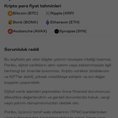
Kripto para fiyat tahminleri
Bitcoin (BTC)
Ripple (XRP)
Bonk (BONK)
Ethereum (ETH)
Avalanche (AVAX)
Synapse (SYN)
Sorumluluk reddi
Bu sayfada yer alan bilgiler yatırım tavsiyesi niteliği taşımaz.
Paribu, dijital varlıkların alım-satımı veya saklanmasıyla ilgili
herhangi bir öneride bulunmaz. Kripto varlıklar (stablecoin
ve NFT'ler dahil), yüksek volatiliteye sahiptir ve ani değer
kayıpları yaşanabilir.
Dijital varlık işlemleri yapmadan önce finansal durumunuzu
dikkatlice değerlendirin ve gerekli durumlarda hukuk, vergi
veya yatırım danışmanınızdan destek alın.
Paribu, üçüncü taraf web sitelerinin (TPW) içeriklerinden
veya kullanımından kaynaklanabilecek zarar, kayıp veya