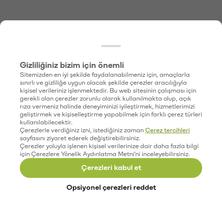
Gizliliğiniz bizim için önemli
Sitemizden en iyi şekilde faydalanabilmeniz için, amaçlarla
sınırlı ve gizliliğe uygun olacak şekilde çerezler aracılığıyla
kişisel verileriniz işlenmektedir. Bu web sitesinin çalışması için
gerekli olan çerezler zorunlu olarak kullanılmakta olup, açık
rıza vermeniz halinde deneyiminizi iyileştirmek, hizmetlerimizi
geliştirmek ve kişiselleştirme yapabilmek için farklı çerez türleri
kullanılabilecektir.
Çerezlerle verdiğiniz izni, istediğiniz zaman
Çerez tercihleri
sayfasını ziyaret ederek değiştirebilirsiniz.
Çerezler yoluyla işlenen kişisel verilerinize dair daha fazla bilgi
için Çerezlere Yönelik Aydınlatma Metni'ni inceleyebilirsiniz.
Çerezleri kabul et
Opsiyonel çerezleri reddet