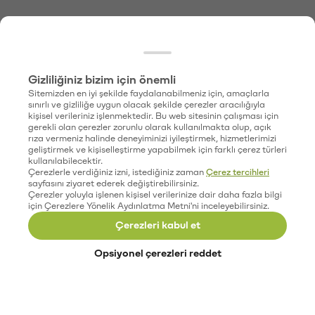
Gizliliğiniz bizim için önemli
Sitemizden en iyi şekilde faydalanabilmeniz için, amaçlarla
sınırlı ve gizliliğe uygun olacak şekilde çerezler aracılığıyla
kişisel verileriniz işlenmektedir. Bu web sitesinin çalışması için
gerekli olan çerezler zorunlu olarak kullanılmakta olup, açık
rıza vermeniz halinde deneyiminizi iyileştirmek, hizmetlerimizi
geliştirmek ve kişiselleştirme yapabilmek için farklı çerez türleri
kullanılabilecektir.
Çerezlerle verdiğiniz izni, istediğiniz zaman
Çerez tercihleri
sayfasını ziyaret ederek değiştirebilirsiniz.
Çerezler yoluyla işlenen kişisel verilerinize dair daha fazla bilgi
için Çerezlere Yönelik Aydınlatma Metni'ni inceleyebilirsiniz.
Çerezleri kabul et
Opsiyonel çerezleri reddet