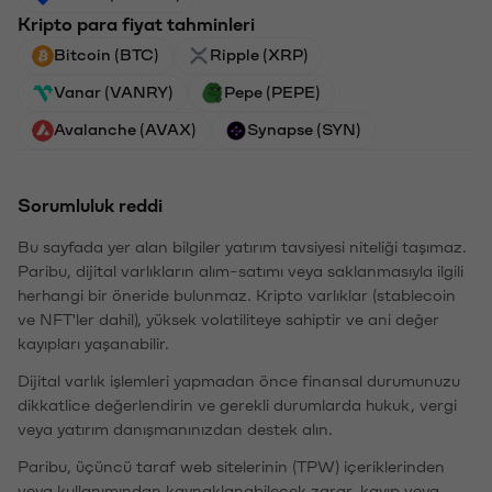
Kripto para fiyat tahminleri
Bitcoin (BTC)
Ripple (XRP)
Vanar (VANRY)
Pepe (PEPE)
Avalanche (AVAX)
Synapse (SYN)
Sorumluluk reddi
Bu sayfada yer alan bilgiler yatırım tavsiyesi niteliği taşımaz.
Paribu, dijital varlıkların alım-satımı veya saklanmasıyla ilgili
herhangi bir öneride bulunmaz. Kripto varlıklar (stablecoin
ve NFT'ler dahil), yüksek volatiliteye sahiptir ve ani değer
kayıpları yaşanabilir.
Dijital varlık işlemleri yapmadan önce finansal durumunuzu
dikkatlice değerlendirin ve gerekli durumlarda hukuk, vergi
veya yatırım danışmanınızdan destek alın.
Paribu, üçüncü taraf web sitelerinin (TPW) içeriklerinden
veya kullanımından kaynaklanabilecek zarar, kayıp veya