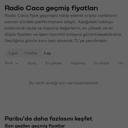
Radio Caca geçmiş fiyatları
Radio Caca fiyat geçmişini takip ederek kripto varlıkların
zaman içindeki performansını izleyin. Aşağıdaki tabloyu
kullanarak açılış ve kapanış değerlerini, en yüksek ve en
düşük fiyatları ve işlem hacmini kolayca görüntüleyebilirsiniz.
Seçtiğiniz günün kuru baz alınarak TL'ye çevrilmiştir.
1 gün
1 hafta
1 ay
Tarih
Açılış
En yüksek
Kapanış
En düşük
Haci
Bu tarih aralığı için veri bulunamadı.
Paribu'da daha fazlasını keşfet
Son gezilen geçmiş fiyatlar