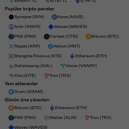
VANRY/TL
KITE/TL
ETH/TL
Popüler kripto paralar
Synapse (SYN)
Aave (AAVE)
Ankr (ANKR)
Waves (WAVES)
PSG (PSG)
Cartesi (CTSI)
Bitcoin (BTC)
Ripple (XRP)
Helium (HNT)
Stargate Finance (STG)
Ethereum (ETH)
Galatasaray (GAL)
Vanar (VANRY)
Kite (KITE)
Tron (TRX)
Yeni eklenenler
Gram (GRAM)
Günün öne çıkanları
Bitcoin (BTC)
Ethereum (ETH)
PSG (PSG)
Stellar (XLM)
Tron (TRX)
Waves (WAVES)