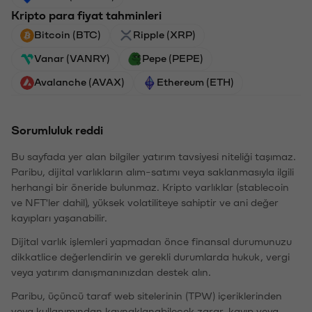
Kripto para fiyat tahminleri
Bitcoin (BTC)
Ripple (XRP)
Vanar (VANRY)
Pepe (PEPE)
Avalanche (AVAX)
Ethereum (ETH)
Sorumluluk reddi
Bu sayfada yer alan bilgiler yatırım tavsiyesi niteliği taşımaz.
Paribu, dijital varlıkların alım-satımı veya saklanmasıyla ilgili
herhangi bir öneride bulunmaz. Kripto varlıklar (stablecoin
ve NFT'ler dahil), yüksek volatiliteye sahiptir ve ani değer
kayıpları yaşanabilir.
Dijital varlık işlemleri yapmadan önce finansal durumunuzu
dikkatlice değerlendirin ve gerekli durumlarda hukuk, vergi
veya yatırım danışmanınızdan destek alın.
Paribu, üçüncü taraf web sitelerinin (TPW) içeriklerinden
veya kullanımından kaynaklanabilecek zarar, kayıp veya