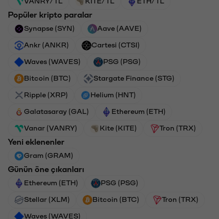
VANRY/TL
KITE/TL
ETH/TL
Popüler kripto paralar
Synapse (SYN)
Aave (AAVE)
Ankr (ANKR)
Cartesi (CTSI)
Waves (WAVES)
PSG (PSG)
Bitcoin (BTC)
Stargate Finance (STG)
Ripple (XRP)
Helium (HNT)
Galatasaray (GAL)
Ethereum (ETH)
Vanar (VANRY)
Kite (KITE)
Tron (TRX)
Yeni eklenenler
Gram (GRAM)
Günün öne çıkanları
Ethereum (ETH)
PSG (PSG)
Stellar (XLM)
Bitcoin (BTC)
Tron (TRX)
Waves (WAVES)