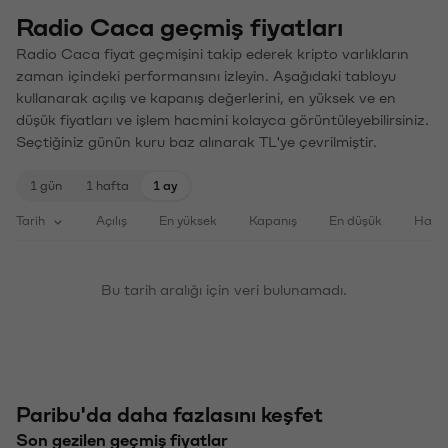
Radio Caca geçmiş fiyatları
Radio Caca fiyat geçmişini takip ederek kripto varlıkların
zaman içindeki performansını izleyin. Aşağıdaki tabloyu
kullanarak açılış ve kapanış değerlerini, en yüksek ve en
düşük fiyatları ve işlem hacmini kolayca görüntüleyebilirsiniz.
Seçtiğiniz günün kuru baz alınarak TL'ye çevrilmiştir.
1 gün
1 hafta
1 ay
Tarih
Açılış
En yüksek
Kapanış
En düşük
Haci
Bu tarih aralığı için veri bulunamadı.
Paribu'da daha fazlasını keşfet
Son gezilen geçmiş fiyatlar