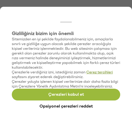
Gizliliğiniz bizim için önemli
Sitemizden en iyi şekilde faydalanabilmeniz için, amaçlarla
sınırlı ve gizliliğe uygun olacak şekilde çerezler aracılığıyla
kişisel verileriniz işlenmektedir. Bu web sitesinin çalışması için
gerekli olan çerezler zorunlu olarak kullanılmakta olup, açık
rıza vermeniz halinde deneyiminizi iyileştirmek, hizmetlerimizi
geliştirmek ve kişiselleştirme yapabilmek için farklı çerez türleri
kullanılabilecektir.
Çerezlerle verdiğiniz izni, istediğiniz zaman
Çerez tercihleri
sayfasını ziyaret ederek değiştirebilirsiniz.
Çerezler yoluyla işlenen kişisel verilerinize dair daha fazla bilgi
için Çerezlere Yönelik Aydınlatma Metni'ni inceleyebilirsiniz.
Çerezleri kabul et
Opsiyonel çerezleri reddet