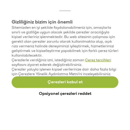
Gizliliğiniz bizim için önemli
Sitemizden en iyi şekilde faydalanabilmeniz için, amaçlarla
sınırlı ve gizliliğe uygun olacak şekilde çerezler aracılığıyla
kişisel verileriniz işlenmektedir. Bu web sitesinin çalışması için
gerekli olan çerezler zorunlu olarak kullanılmakta olup, açık
rıza vermeniz halinde deneyiminizi iyileştirmek, hizmetlerimizi
geliştirmek ve kişiselleştirme yapabilmek için farklı çerez türleri
kullanılabilecektir.
Çerezlerle verdiğiniz izni, istediğiniz zaman
Çerez tercihleri
sayfasını ziyaret ederek değiştirebilirsiniz.
Çerezler yoluyla işlenen kişisel verilerinize dair daha fazla bilgi
için Çerezlere Yönelik Aydınlatma Metni'ni inceleyebilirsiniz.
Çerezleri kabul et
Opsiyonel çerezleri reddet