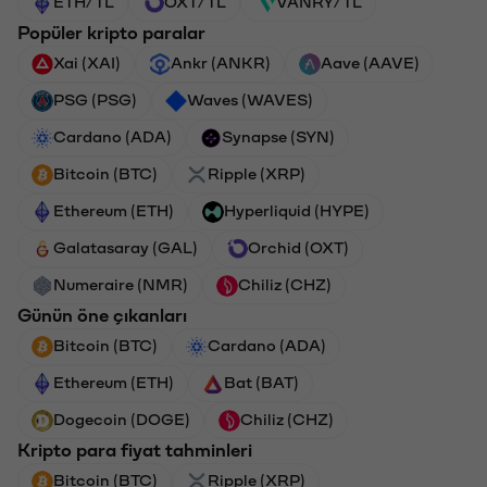
ETH/TL
OXT/TL
VANRY/TL
Popüler kripto paralar
Xai (XAI)
Ankr (ANKR)
Aave (AAVE)
PSG (PSG)
Waves (WAVES)
Cardano (ADA)
Synapse (SYN)
Bitcoin (BTC)
Ripple (XRP)
Ethereum (ETH)
Hyperliquid (HYPE)
Galatasaray (GAL)
Orchid (OXT)
Numeraire (NMR)
Chiliz (CHZ)
Günün öne çıkanları
Bitcoin (BTC)
Cardano (ADA)
Ethereum (ETH)
Bat (BAT)
Dogecoin (DOGE)
Chiliz (CHZ)
Kripto para fiyat tahminleri
Bitcoin (BTC)
Ripple (XRP)