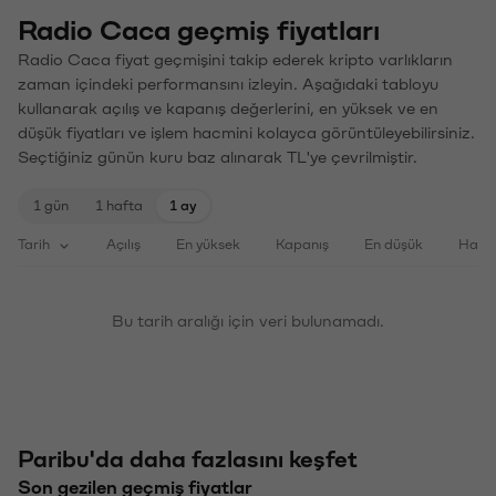
Radio Caca geçmiş fiyatları
Radio Caca fiyat geçmişini takip ederek kripto varlıkların
zaman içindeki performansını izleyin. Aşağıdaki tabloyu
kullanarak açılış ve kapanış değerlerini, en yüksek ve en
düşük fiyatları ve işlem hacmini kolayca görüntüleyebilirsiniz.
Seçtiğiniz günün kuru baz alınarak TL'ye çevrilmiştir.
1 gün
1 hafta
1 ay
Tarih
Açılış
En yüksek
Kapanış
En düşük
Haci
Bu tarih aralığı için veri bulunamadı.
Paribu'da daha fazlasını keşfet
Son gezilen geçmiş fiyatlar